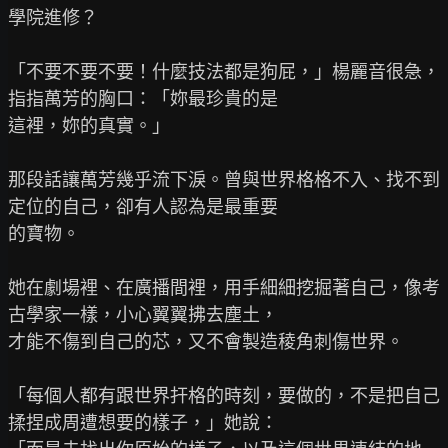
學院進修？

「不要不要不要！什麼技法都是狗屁，」楊麗音很急，
指指萬芳的胸口：「妳最珍貴的是

這裡，妳的真實。」

那段話讓萬芳幾乎流下淚。曾與世界格格不入、找不到
定位的自己，卻有人認為是最重要

的寶物。

她在劇場裡、在廣播間裡，用手細細挖掘著自己，像考
古學家一樣，小心翼翼拂去塵土，

才能不傷到自己的芯，又不會製造稜角刺傷世界。

「每個人都有跟世界扞格的時刻，要做的，不是把自己
揉捏成周遭想要的樣子，」她說：
