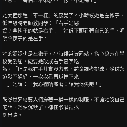
困惑：「每個人本來就不一樣，不是嗎？」

她太懂那種「不一樣」的感覺了。小時候她是左撇子，
低年級時老師教同學：「右手是哪

邊？拿筷子的就是右手！」她低下頭看著自己的手，明
明拿筷子的是左手。

她的媽媽也是左撇子，小時候常被罰站，擔心萬芳在學
校受委屈，硬要她改成右手寫字吃

飯，「但是我右手其實沒力氣，體育課考排球，發球永
遠發不過網，一次次看著球掉下來

，」她說：「我心裡吶喊著：讓我消失吧！」

既然世界總要人們穿著一模一樣的制服，不讓她說自己
的話，她便沉默了，卻在歌唱裡找

到出路。
