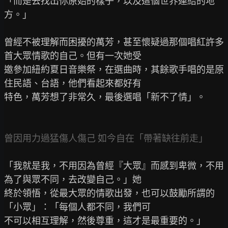
「而是去找出你原始的樣子，以及這個世界連結的地
方。」

曾經不被理解而困擾的萬芳，甚至懷疑過那個唱紅許多
首大眾情歌的自己。但有一次她受

邀參加紐約夏日音樂祭，在選曲時，其餘歌手唱的是原
住民語、台語，他們看起來都好有

特色，萬芳想了非常久，最後選唱「新不了情」。

曾因用力過猛傷人傷己 如今自在「帶著缺往前走」
「我就是我，不用因為曾經『大眾』而感到卑微，不用
為了與眾不同，去改變自己。」她

終於領悟，從最大眾的情歌出發，也可以鼓勵所謂的
「小眾」：「每個人都不同，我們可

不可以相互理解，然後尊重，這才是最重要的。」
