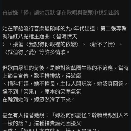
曾被嫌「怪」讓她沉默 卻在歌唱與聽眾中找到出路
她在華語流行音樂最顛峰的九○年代出道，第二張專輯
就唱紅八點檔主題曲〈 碧海情天

〉，接著〈我記得你眼裡的依戀〉、〈新不了情〉、
〈就值得了愛〉等許多情歌。

但歌曲暴紅的背後，是她對演藝圈生態的不適應。當時
上節目宣傳，歌手排排站，得遊戲

、插科打諢，她不擅長，主持人開玩笑、她認真回答，
達不到「笑果」，原本的笑鬧氣氛

在輪到她時，總忽然冷了下來。

甚至有人指著她說：「妳為何那麼怪？幹嘛講跟別人不
一樣的話？」這種指責讓她困擾又
