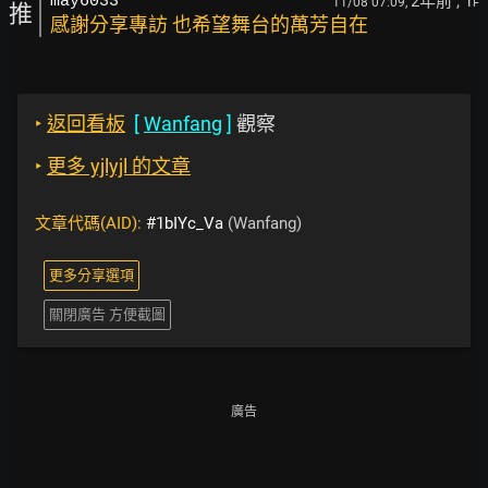
2年前
, 1
may6033
11/08 07:09,
F
推
感謝分享專訪 也希望舞台的萬芳自在
‣
返回看板
[
Wanfang
]
觀察
‣
更多 yjlyjl 的文章
文章代碼(AID):
#1bIYc_Va
(Wanfang)
更多分享選項
關閉廣告 方便截圖
廣告