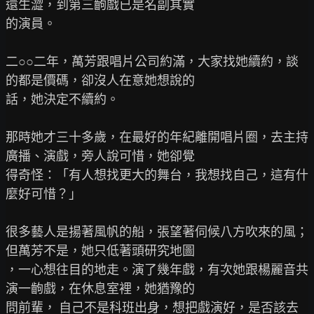
還生澀，到第三齣戲已是名副其實

的演員。

二○○二年，萬芳跟唱片公司約滿，大家找她續約，談
的都是價碼，卻沒人在意她想說的

話，她決定不續約。

那時她才三十多歲，在最好的年紀離開唱片圈，去主持
廣播、演戲，旁人說可惜，她卻覺

得奇怪：「有人想找更大的舞台，我想找自己，這有什
麼好可惜？」

很多藝人是揚著風帆的船，張望著伺候八方吹來的風；
但萬芳不是，她只低著頭研究地圖

，一心想往目的地走。演了幾年戲，有次她跟楊麗音共
演一齣戲，在休息室裡，她猶豫的

問前輩， 自己不是科班出身，想把戲演好，是否該去