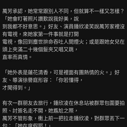
萬芳承認，她常常跟別人不同，但就算不一樣又怎樣？
「她會盯著照片讚歎說我好美，說

到我都不好意思。」好友、演員鍾欣凌笑說萬芳家裡沒
有電視，來她家第一件事就是打開

電視，像回到塵世拚命吞吐人間煙火；或是跟她女兒在
頭上夾滿二十幾個髮夾又唱又跳，

直率而真情。

「她外表是蓮花清香，可是裡面有團熱情的火。」好
友、導演徐譽庭形容：「你若懂得，

才聞得到。」

有次一群朋友去旅行，鍾欣凌在休息站被群眾包圍要拍
照、討簽名走不開，她尷尬之際，

萬芳不管形象，衝上前一把拉走鍾欣凌，對群眾丟下一
句：「她在度假耶！」
