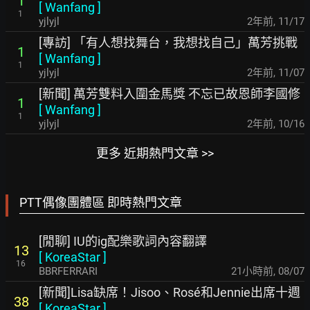
1
[
Wanfang
]
1
yjlyjl
2年前
,
11/17
[專訪] 「有人想找舞台，我想找自己」萬芳挑戰
1
[
Wanfang
]
1
yjlyjl
2年前
,
11/07
[新聞] 萬芳雙料入圍金馬獎 不忘已故恩師李國修
1
[
Wanfang
]
1
yjlyjl
2年前
,
10/16
更多 近期熱門文章 >>
PTT偶像團體區 即時熱門文章
[閒聊] IU的ig配樂歌詞內容翻譯
13
[
KoreaStar
]
16
BBRFERRARI
21小時前
,
08/07
[新聞]Lisa缺席！Jisoo、Rosé和Jennie出席十週
38
[
KoreaStar
]