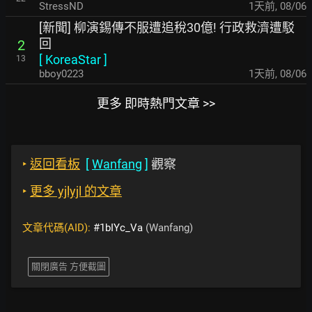
StressND
1天前
,
08/06
[新聞] 柳演錫傳不服遭追稅30億! 行政救濟遭駁
回
2
[
KoreaStar
]
13
bboy0223
1天前
,
08/06
更多 即時熱門文章 >>
‣
返回看板
[
Wanfang
]
觀察
‣
更多 yjlyjl 的文章
文章代碼(AID):
#1bIYc_Va
(Wanfang)
關閉廣告 方便截圖