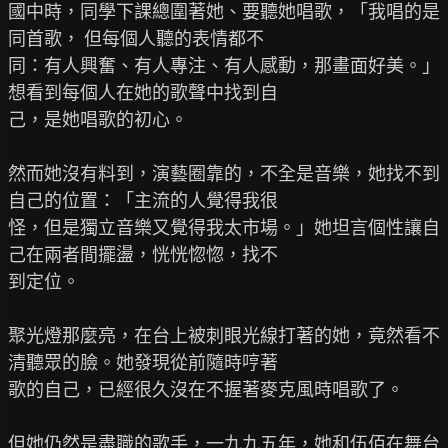
國中時，同學下課總圍著她、要聽她唱歌，「我唱的是
同首歌， 但每個人聽的表情都不

同：有人興奮、有人專注、有人感動，那畫面好美。」
想看到每個人在她的歌聲中找到自

己，是她唱歌的初心。

然而她沒有料到，演藝圈靠的，不全是音樂，她找不到
自己的位置：「主流的人覺得我很

怪，但是獨立音樂又覺得我太市場。」她坦言個性讓自
己在兩者間擺盪，恍恍惚惚，找不

到定位。

聚光燈那麼亮，在台上被刺眼光線打著的她，竟然看不
清聽眾的臉。她發現從前隨時哼著

歌的自己，已經很久沒在不握著麥克風時唱歌了。

但她仍然是盡職的歌手，一九九五年，她和伍佰在舞台