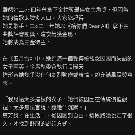
雖然她二○○四年曾拿下金鐘獎最佳女主角獎，但因為
她的情歌太膾炙人口，大家總記得

她是歌手，二○二一年她以《給你們 Dear All》拿下金
曲獎評審團獎，這次若獲金馬，

她將成為三金得主。

在《五月雪》中，她飾演一個受傳統觀念囚困而失語的
女子阿英。金馬執委會執行長聞天

祥形容她幾乎沒任何劇烈動作或表情，卻充滿風霜與意
志。

「我見過太多這樣的女子，她們被囚困在傳統價值觀
裡，太多無法言說，讓她們沉默。」

萬芳說。在生活中，從囚困到自由，這段路她也走了很
久，才找到舒服的說話方式。
