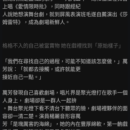
上唱《愛情限時批》，同時跟經紀

人說她想演舞台劇，就到屏風表演班毛遂自薦演出《莎
姆雷特》，成為劇場新鮮人。

格格不入的自己被當寶物 她在戲裡找到「原始樣子」
「我們在尋找自己的過程，可能不知道該怎麼做，」萬
芳說：「就都去接觸，或許就能更

接近自己一點。」

萬芳發現自己喜歡劇場，唱片界是聚光燈打在歌手一個
人身上， 劇場卻是一群人一起拚

。舞台聚光燈下看不清台下聽眾的臉，劇場裡夥伴的面
容卻一清二楚。演員楊麗音形容萬

芳「是塊厲害的海綿」，她的內在豐厚綿軟，第一齣戲