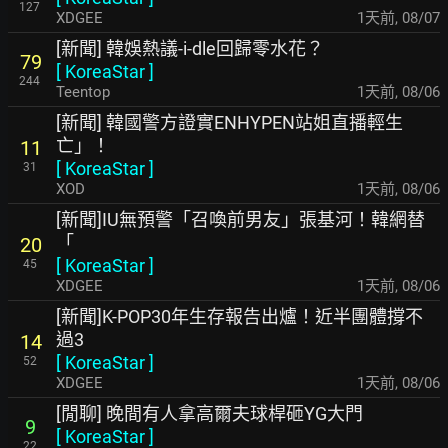
127
XDGEE
1天前
,
08/07
[新聞] 韓娛熱議-i-dle回歸零水花？
79
[
KoreaStar
]
244
Teentop
1天前
,
08/06
[新聞] 韓國警方證實ENHYPEN站姐直播輕生
亡」！
11
[
KoreaStar
]
31
XOD
1天前
,
08/06
[新聞]IU無預警「召喚前男友」張基河！韓網替
「
20
[
KoreaStar
]
45
XDGEE
1天前
,
08/06
[新聞]K-POP30年生存報告出爐！近半團體撐不
過3
14
[
KoreaStar
]
52
XDGEE
1天前
,
08/06
[閒聊] 晚間有人拿高爾夫球桿砸YG大門
9
[
KoreaStar
]
22