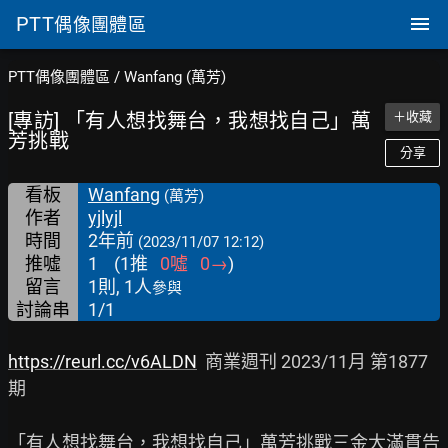
PTT
偶像團體區
PTT偶像團體區
/
Wanfang (萬芳)
[專訪] 「有人想找舞台，我想找自己」萬
＋收藏
芳挑戰
分享
看板
Wanfang
(萬芳)
作者
yjlyjl
時間
2年前
(2023/11/07 12:12)
推噓
1
(
1
推
0
噓
0
→
)
留言
1則, 1人
參與
討論串
1/1
https://reurl.cc/v6ALDN
  商業週刊 2023/11月 第1877
期

「有人想找舞台，我想找自己」萬芳挑戰三金大滿貫告