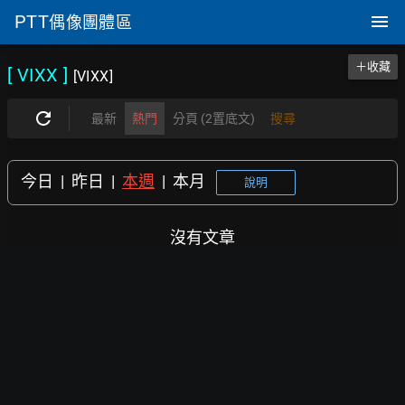
PTT
偶像團體區
＋收藏
[ VIXX
]
[VIXX]
最新
熱門
分頁 (2置底文)
搜尋
今日
|
昨日
|
本週
|
本月
說明
沒有文章