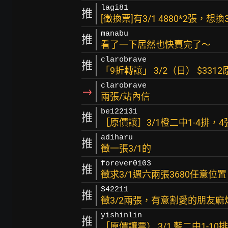
lagi81
推
[徵換票]有3/1 4880*2張，想
manabu
推
看了一下居然也快賣完了～
clarobrave
推
「9折轉讓」 3/2（日） $3312
clarobrave
→
兩張/站內信
be122131
推
［原價讓］3/1橙二中1-4排，
adiharu
推
徵一張3/1的
forever0103
推
徵求3/1週六兩張3680任意位置
S42211
推
徵3/2兩張，有意割愛的朋友麻
yishinlin
推
［原價讓票） 3/1 藍二中1-1