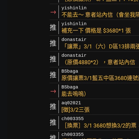
yishinlin
→
不能去～ 意者站內信（會坐我隔
yishinlin
推
補充一下 價格是 $3680*1 張
donastair
推
「讓票」3/1（六）D區13排兩
donastair
推
（原價4880*2），意者站內信
BSbaga
推
原價讓票3/1藍五中區3680
BSbaga
→
能去嗚嗚）
aq02021
推
[徵]3/2三張
ch003355
推
［換票］3/1 3680想換3/2
ch003355
推