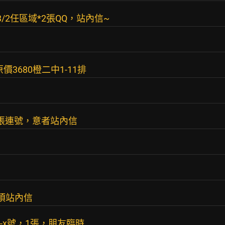
換3/2任區域*2張QQ，站內信~
原價3680橙二中1-11排
4張連號，意者站內信
煩站內信
0排-x號，1張，朋友臨時