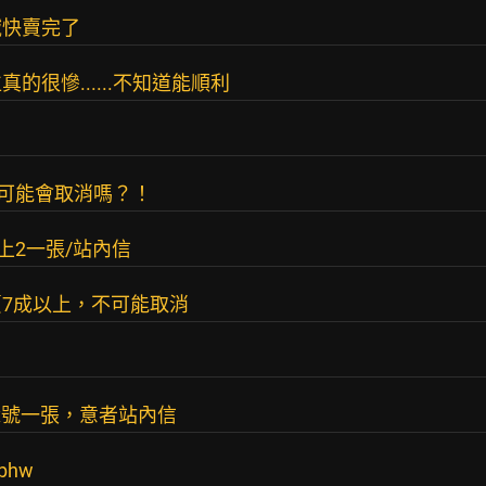
域快賣完了
很慘......不知道能順利
可能會取消嗎？！
三上2一張/站內信
7成以上，不可能取消
1x號一張，意者站內信
bhw