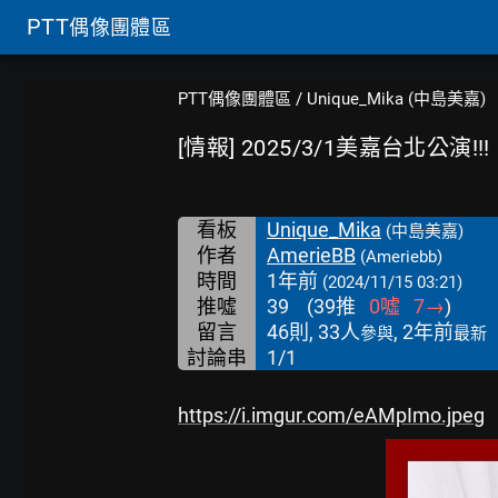
PTT
偶像團體區
PTT偶像團體區
/
Unique_Mika (中島美嘉)
[情報] 2025/3/1美嘉台北公演!!!
看板
Unique_Mika
(中島美嘉)
作者
AmerieBB
(Ameriebb)
時間
1年前
(2024/11/15 03:21)
推噓
39
(
39
推
0
噓
7
→
)
留言
46則, 33人
, 2年前
參與
最新
討論串
1/1
https://i.imgur.com/eAMpImo.jpeg