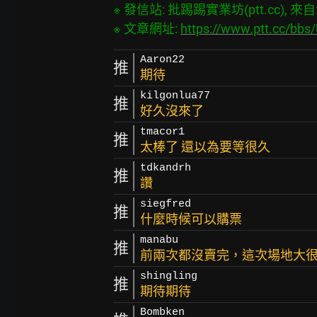
※ 發信站: 批踢踢實業坊(ptt.cc), 來自: 3
※ 文章網址: 
https://www.ptt.cc/bb
Aaron22
推
期待
kilgonlua77
推
好久沒來了
tmacor1
推
太棒了 還以為要等很久
tdkandrh
推
讚
siegfred
推
什麼時候可以購票
manabu
推
前兩次都沒賣完，這次場地大
shingling
推
期待期待
Bombken