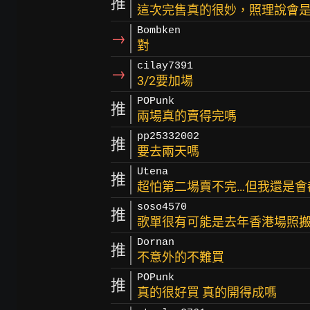
推
這次完售真的很妙，照理說會是
Bombken
→
對
cilay7391
→
3/2要加場
POPunk
推
兩場真的賣得完嗎
pp25332002
推
要去兩天嗎
Utena
推
超怕第二場賣不完…但我還是會
soso4570
推
歌單很有可能是去年香港場照
Dornan
推
不意外的不難買
POPunk
推
真的很好買 真的開得成嗎