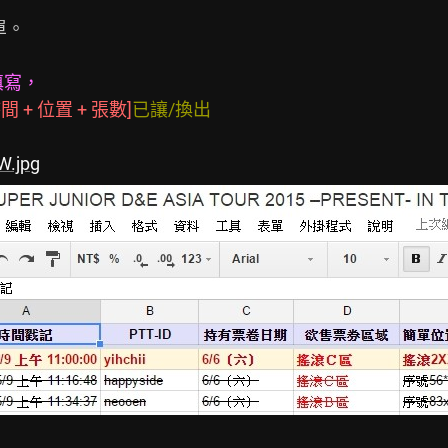
。

填寫，
 + 位置 + 張數]
已讓/換出
W.jpg