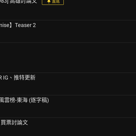
[1983] 高雄討論文
置底
se】Teaser 2
IOR IG、推特更新
OX風雲榜-東海 (逐字稿)
RT 買票討論文