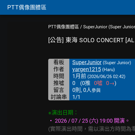
PTT
偶像團體區
PTT偶像團體區
/
SuperJunior (Super Junior
[公告] 東海 SOLO CONCERT [A
看板
SuperJunior
(Super Junior)
作者
yargen1215
(Haru)
時間
1月前
(2026/06/26 02:42)
推噓
0
(
0
推
0
噓
0
→
)
留言
0則, 0人
參與
討論串
1/1
※演出日期：
‧ 2026 / 07 / 25 (六) 19:00 開演。
(實際演出時間，需以演出方時間為準