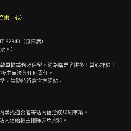
雄流行音樂中心）
 / NT $2840（身障席）

票。）

款單據請務必保留。網路購票陷阱多！當心詐騙！

板主無法負任何責任。

準，請隨時留意官方網站。

內尋找適合者寄站內信洽談詳細事項。

站內信給板主刪除表單資料。
