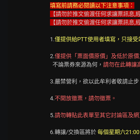
填寫前請務必閱讀以下注意事項：
【請勿於推文偷渡任何求讓票訊息,
【請勿於推文偷渡任何求讓票訊息,
1.
僅提供給PTT使用者填寫，只接
2.
僅提供「票面價原價」及低於原價
  不論票券來源為何，
請勿在此轉讓
3.嚴禁營利，欲以此牟利者敬請止步。
4.
不開放徵票，請勿徵票。
5.
請勿轉貼此表單至其它討論區及網
6.轉讓/交換區將於 
每個星期六21:00