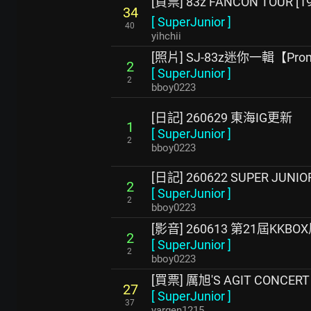
[買票] 83z FANCON TOUR 
34
[
SuperJunior
]
40
yihchii
[照片] SJ-83z迷你一輯【Promi
2
[
SuperJunior
]
2
bboy0223
[日記] 260629 東海IG更新
1
[
SuperJunior
]
2
bboy0223
[日記] 260622 SUPER JUN
2
[
SuperJunior
]
2
bboy0223
[影音] 260613 第21屆KKB
2
[
SuperJunior
]
2
bboy0223
[買票] 厲旭'S AGIT CONCE
27
[
SuperJunior
]
37
yargen1215