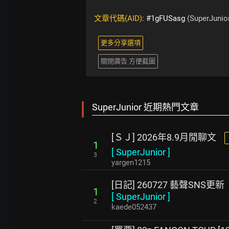
文章代碼(AID):
#1gFUSasg
(SuperJunio
更多分享選項
關閉廣告 方便截圖
SuperJunior 近期熱門文章
[ＳＪ] 2026年8.9月閒聊文
1
[
SuperJunior
]
3
yargen1215
[日記] 260727 藝聲SNS更新
1
[
SuperJunior
]
2
kaede052437