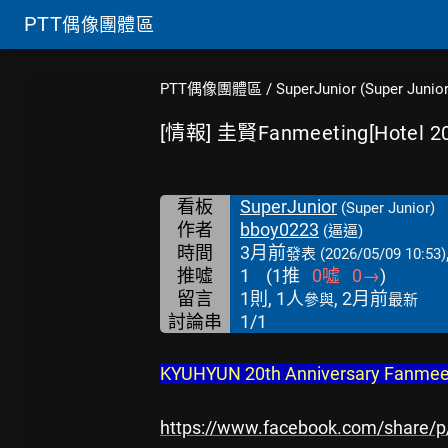
PTT
偶像團體區
PTT偶像團體區
/
SuperJunior (Super Junior
[情報] 圭賢Fanmeeting[Hote
看板
SuperJunior
(Super Junior)
作者
bboy0223
(逼逼)
時間
3月前
發表
(2026/05/09 10:53)
推噓
1
(
1
推
0
噓
0
→
)
留言
1則, 1人
, 2月前
參與
最新
討論串
1/1
KYUHYUN 20th Anniversary Fanmeet
https://www.facebook.com/share