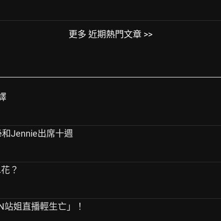
更多 近期熱門文章 >>
譯
sé和Jennie出席十週
水花？
PEN站姐直播輕生亡」！