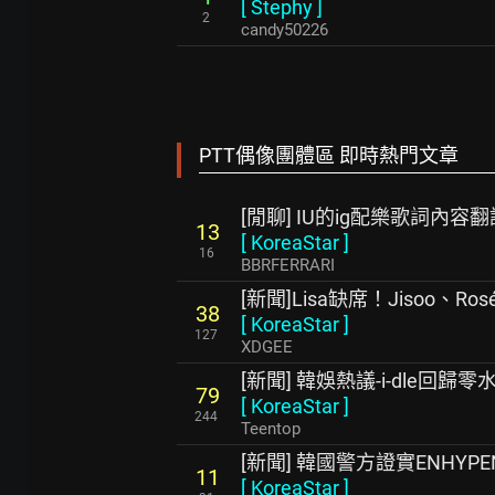
[
Stephy
]
2
candy50226
PTT偶像團體區 即時熱門文章
[閒聊] IU的ig配樂歌詞內容翻
13
[
KoreaStar
]
16
BBRFERRARI
[新聞]Lisa缺席！Jisoo、Ro
38
[
KoreaStar
]
127
XDGEE
[新聞] 韓娛熱議-i-dle回歸零
79
[
KoreaStar
]
244
Teentop
[新聞] 韓國警方證實ENHY
11
[
KoreaStar
]