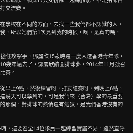
人鄧麗欣，和北市大女排隊一起練體能，不是拍節目

打交流賽。

在學校在不同的方面，去找一些我們都不認識的人，

我，所以她們第1次見到我的時候，啊，是真的嗎，

擔任攻擊手，鄧麗欣15歲時還一度入選香港青年隊，

0幾年過去了，鄧麗欣續圓排球夢，2014年11月號召

比賽。

從早上9點，然後練習呀，打友誼賽呀，到晚上6點，

這幾天可以學到的，可是我們來（台灣）學的最重要

的那個，對排球的熱情還有氣氛，是我們香港沒有的

小時，還要召全14位隊員一起練習實屬不易，雖然直呼
