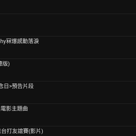
phy冧爆感動落淚
聽版)
<紀念日>預告片段
合唱電影主題曲
來台打友誼賽(影片)