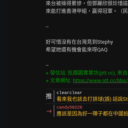
來台被操得累慘，但鄧麗欣很珍惜這
來能打進香港甲組，贏得冠軍。（民
--

好可惜沒有在台灣見到Stephy

希望她還有機會能來呀QAQ

※ 發信站: 批踢踢實業坊(ptt.cc), 來自: 1
※ 文章網址: 
https://www.ptt.cc/bb
clearclear
推
看來我也該去打排球(誤) 話說St
candy50226
→
應該是因為好一陣子都在中國拍戲