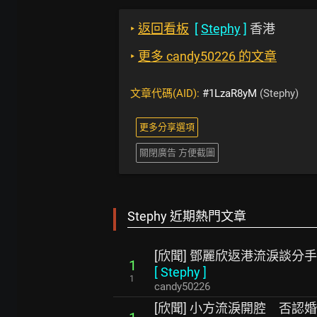
‣
返回看板
[
Stephy
]
香港
‣
更多 candy50226 的文章
文章代碼(AID):
#1LzaR8yM
(Stephy)
更多分享選項
關閉廣告 方便截圖
Stephy 近期熱門文章
[欣聞] 鄧麗欣返港流淚談分
1
[
Stephy
]
1
candy50226
[欣聞] 小方流淚開腔 否認婚