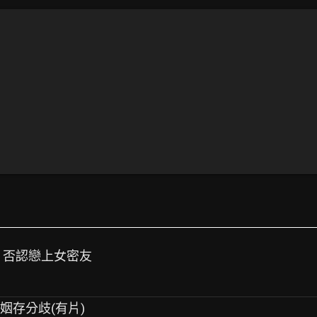
手 否認戀上女密友
姻存分歧(有片)