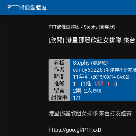
PTT
偶像團體區
PTT偶像團體區
/
Stephy (鄧麗欣)
[欣聞] 港星鄧麗欣組女排隊 來
看板
Stephy
(鄧麗欣)
作者
candy50226
(牛津鞋不是花雕
時間
11年前
(2015/09/14 04:02)
推噓
1
(
1
推
0
噓
1
→
)
留言
2則, 2人
參與
討論串
1/1
港星鄧麗欣組女排隊 來台打友誼賽

https://goo.gl/P1FxxB