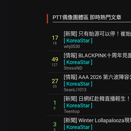
PTT偶像團體區 即時熱門文章
[新聞] 只有始源可以停！崔
17
[
KoreaStar
]
18
whj0530
[情報] BLACKPINK十周年見
49
[
KoreaStar
]
127
StressND
[情報] AAA 2026 第六波陣
27
[
KoreaStar
]
35
SeanLi1013
[新聞] 日網紅赴韓直播輕
1
[
KoreaStar
]
8
Teentop
[新聞] Winter Lollapal
3
[
KoreaStar
]
5