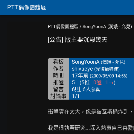
PTT
偶像團體區
PTT偶像團體區
/
SongYoonA (潤娥 - 允兒)
[公告] 版主要沉殿幾天
看板
SongYoonA
(潤娥 - 允兒)
作者
shivaeye
(光復節特使)
時間
17年前
(2009/05/09 14:56)
推噓
5
(
5
推
0
噓
1
→
)
留言
6則, 6人
參與
討論串
1/1
衝擊實在太大，像是被瓦斯桶炸到，

我是很執著研究...深入熱衷自己喜愛