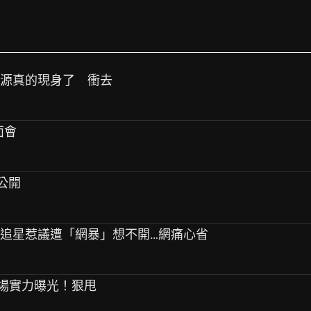
始源真的現身了 衝去
面會
容公開
生！追星惹議遭「網暴」想不開…網痛心省
ooza現場實力曝光！狠甩