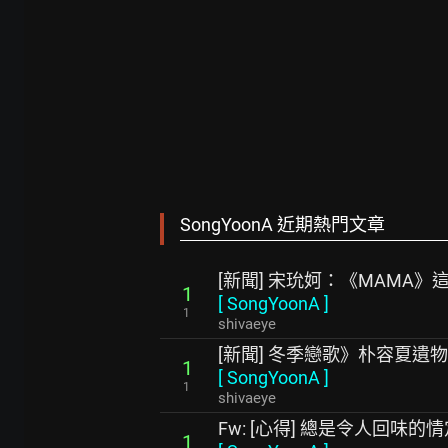
SongYoonA 近期熱門文章
[新聞] 宋玧妸：《MAMA
1
[
SongYoonA
]
1
shivaeye
[新聞] 冬季戀歌》朴容夏遺
1
[
SongYoonA
]
1
shivaeye
Fw: [心得] 總是令人回味的
1