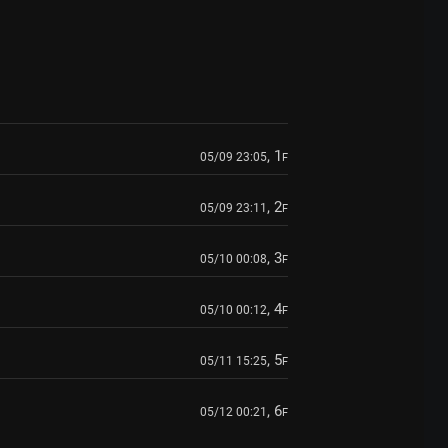
, 1
05/09 23:05
F
, 2
05/09 23:11
F
, 3
05/10 00:08
F
, 4
05/10 00:12
F
, 5
05/11 15:25
F
, 6
05/12 00:21
F