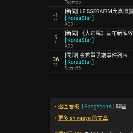
Teentop
[新聞] LE SSERAFIM
-1
[
KoreaStar
]
22
XOD
[新聞] 《大逃脫》宣布新陣
5
[
KoreaStar
]
5
XOD
[閒聊] 金秀賢爭議事件列表
36
[
KoreaStar
]
77
Scent56
‣
返回看板
[
SongYoonA
]
韓國
‣
更多 shivaeye 的文章