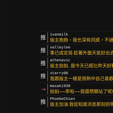
ivanmilk
推
版主抱抱，我也深有同感，不
valleylee
推
事已成定局 趁著外面天氣好出去
athenavic
推
版主拍拍..我今天已經比昨天好點
starry06
推
我跟版主一樣是很熱中自己喜
masaki930
→
拍拍~~乖啦~~我還想關站了呢!
PhoebeChien
推
版主加油 我從知道消息那刻到