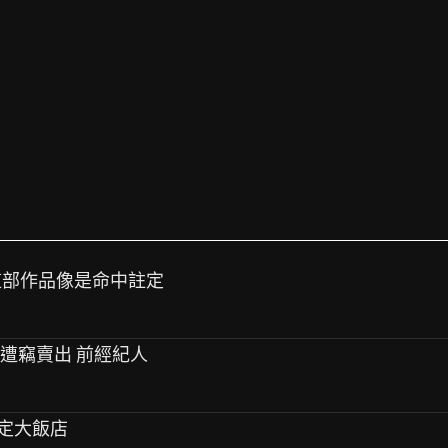
》這部作品像是命中註定
物遭竊賣出 前經紀人
情定大飯店