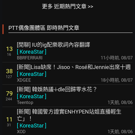
更多 近期熱門文章 >>
PTT偶像團體區 即時熱門文章
[閒聊] IU的ig配樂歌詞內容翻譯
13
[
KoreaStar
]
16
BBRFERRARI
11小時前
,
08/07
[新聞]Lisa缺席！Jisoo、Rosé和Jennie出席十週
38
[
KoreaStar
]
127
XDGEE
18小時前
,
08/07
[新聞] 韓娛熱議-i-dle回歸零水花？
79
[
KoreaStar
]
244
Teentop
1天前
,
08/06
[新聞] 韓國警方證實ENHYPEN站姐直播輕生
亡」！
11
[
KoreaStar
]
31
XOD
1天前
,
08/06