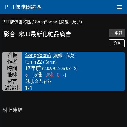
PTT
偶像團體區
PTT偶像團體區
/
SongYoonA (潤娥 - 允兒)
[影音] 宋JJ最新化粧品廣告
＋收藏
分享
看板
SongYoonA
(潤娥 - 允兒)
作者
tenin22
(Karen)
時間
17年前
(2009/02/06 03:12)
推噓
5
(
5
推
0
噓
0
→
)
留言
5則, 3人
參與
討論串
1/1
附上連結
