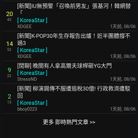
[新聞]IU無預警「召喚前男友」張基河！韓網替
「
20
[
KoreaStar
]
45
XDGEE
1天前
,
08/06
[新聞]K-POP30年生存報告出爐！近半團體撐不
過3
14
[
KoreaStar
]
52
XDGEE
1天前
,
08/06
[閒聊] 晚間有人拿高爾夫球桿砸YG大門
9
[
KoreaStar
]
22
StressND
1天前
,
08/06
[新聞] 柳演錫傳不服遭追稅30億! 行政救濟遭駁
回
2
[
KoreaStar
]
13
bboy0223
1天前
,
08/06
更多 即時熱門文章 >>