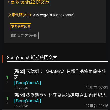
‣
更多 tenin22 的文章
文章代碼(AID):
#19YwgvEd
(SongYoonA)
更多分享選項
關閉廣告 方便截圖
SongYoonA 近期熱門文章
[新聞] 宋玧妸：《MAMA》這部作品像是命中註
定
1
[
SongYoonA
]
1
shivaeye
12年前
,
07/21
[新聞] 冬季戀歌》朴容夏遺物遭竊賣出 前經紀人
1
[
SongYoonA
]
1
shivaeye
12年前
,
11/16