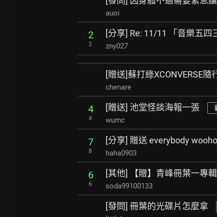
[發問] 因身體不適需要緊急讓票
auoi
[分享] Re: 11/11 「
2
2
zny027
[贈送]蘇打綠XCONVERSE
chenare
[贈送] 池堂怪談海報一張
4
4
wumc
[分享] 贈送 everybody wooh
7
8
haha0903
[其他] 【贈】青峰冊葉一專輯
6
6
soda99100133
[發問] 冊葉的光碟片怎麼拿