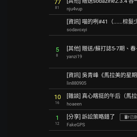
[其他] 贈送sodazine2.3.4 
77
81
nju4vup
[資訊] 喵的咧#41（......棕髮少
sodavoxyi
[其他] 贈送/蘇打誌5-7期、
5
8
yanzi19
[資訊] 吳青峰《馬拉美的星
lin880905
[雜談] 真心瞎挺的午后（馬拉美
10
16
hoaeen
[分享] 訴訟策略錯了
1
已
12
FakeGPS