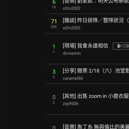
[音樂] 劉家凱：明天公布新
6
10
stlin2002
[雜談] 昨日排隊／整隊狀況
71
208
stlin2002
[現場] 我會永遠相信
1
已
1
doreennn
[分享] 贈票 2/18（六）池
3
5
caramel66
[其他] 出售 zoom in 小鹿衣
0
2
zxp9506
[音樂] 魚丁糸 無與倫比的美麗
0