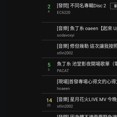
[發問] 不同名專輯Disc 2
2
4
EC6220
[音樂] 魚丁糸 oaeen【起來 U
sodavoxyi
[音樂] 修但幾勒 這次讓我按
stlin2002
魚丁糸 池堂影夜開場歌單（
5
5
PACAT
[現場]首發專場心得文的心得
hoaeen
[音樂] 星月花火LIVE MV 今
14
20
stlin2002