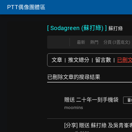
PTT
偶像團體區
[ Sodagreen (蘇打綠)
]
蘇打綠
最新
熱門
分頁 (3置底文)
文章
|
推文總分
|
留言數
|
已刪
已刪除文章的搜尋結果
贈送 二十年一刻手機袋
moomins
[分享] 贈送 蘇打綠 及吳青峯