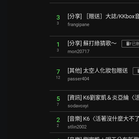
[分享] ［贈送］大誌/KKbox
3
3
frangipane
[分享] 蘇打綠猜歌～
1
已
3
mon20717
[其他] 太空人化妝包贈送
7
12
passer404
[資訊] K6劉家凱＆炎亞綸
5
7
sodavoxyi
[音樂] K6〈活著沒什麼大不
2
2
stlin2002