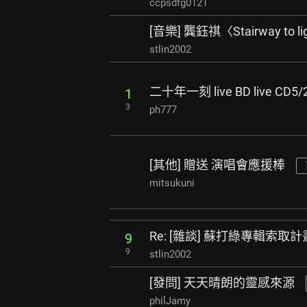
ccpsdfg0121
[音樂] 龔鈺祺〈Stairway to li
stlin2002
二十年一刻 live BD live CD
1
3
ph777
[其他] 贈送 演唱會應援棒
mitsukuni
Re: [雜談] 蘇打綠專輯索取計
9
9
stlin2002
[發問] 天天晴朗的靈感來源
philJamy