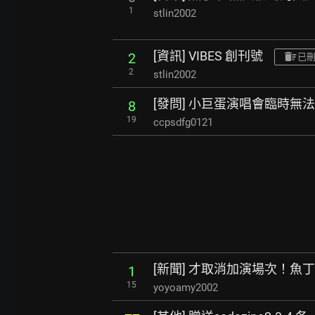
1
stlin2002
[資訊] VIBES 創刊號
2
已
2
stlin2002
[發問] 小巨蛋演唱會臨時無
8
19
ccpsdfg0121
[新聞] 才取消加演場次！魚
1
15
yoyoamy2002