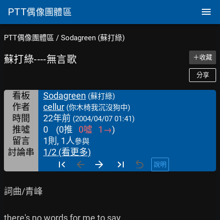
PTT
偶像團體區
PTT偶像團體區
/
Sodagreen (蘇打綠)
蘇打綠----無言歌
＋收藏
分享
看板
Sodagreen
(蘇打綠)
作者
cellur
(你木椅我沉沒狗中)
時間
22年前
(2004/04/07 01:41)
推噓
0
(
0
推
0
噓
1
→
)
留言
1則, 1人
參與
討論串
1/2 (看更多)
說明
詞曲/青峰

there's no words for me to say
