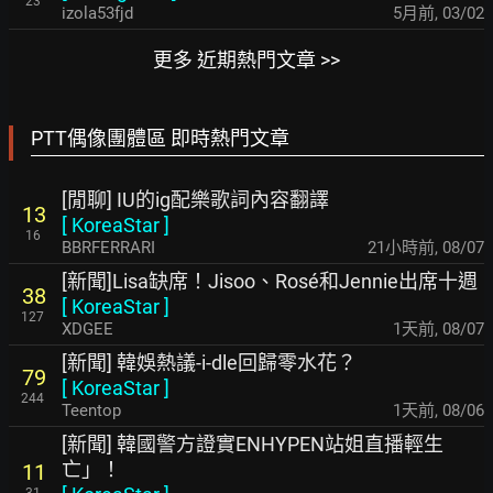
23
izola53fjd
5月前
,
03/02
更多 近期熱門文章 >>
PTT偶像團體區 即時熱門文章
[閒聊] IU的ig配樂歌詞內容翻譯
13
[
KoreaStar
]
16
BBRFERRARI
21小時前
,
08/07
[新聞]Lisa缺席！Jisoo、Rosé和Jennie出席十週
38
[
KoreaStar
]
127
XDGEE
1天前
,
08/07
[新聞] 韓娛熱議-i-dle回歸零水花？
79
[
KoreaStar
]
244
Teentop
1天前
,
08/06
[新聞] 韓國警方證實ENHYPEN站姐直播輕生
亡」！
11
31