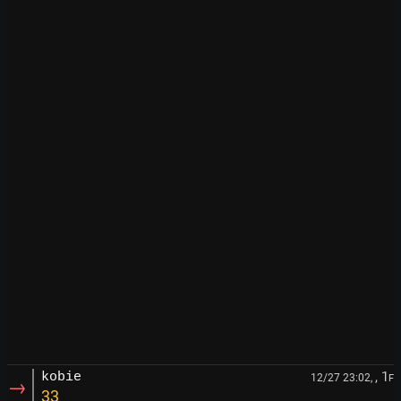
, 1
kobie
12/27 23:02,
F
→
33