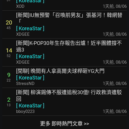
[
KoreaStar
]
XOD
1天前
,
08/06
[新聞]IU無預警「召喚前男友」張基河！韓網替
「
20
[
KoreaStar
]
45
XDGEE
1天前
,
08/06
[新聞]K-POP30年生存報告出爐！近半團體撐不
過3
14
[
KoreaStar
]
52
XDGEE
1天前
,
08/06
[閒聊] 晚間有人拿高爾夫球桿砸YG大門
9
[
KoreaStar
]
22
StressND
1天前
,
08/06
[新聞] 柳演錫傳不服遭追稅30億! 行政救濟遭駁
回
2
[
KoreaStar
]
13
bboy0223
1天前
,
08/06
更多 即時熱門文章 >>