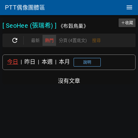
PTT
偶像團體區
＋收藏
[ SeoHee (張瑞希)
]
《布穀鳥巢》
最新
熱門
分頁 (4置底文)
搜尋
今日
|
昨日
|
本週
|
本月
說明
沒有文章