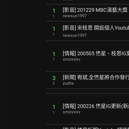
[影音] 201229 MBC演藝大
1
newsun1997
1
[影音] 宋枝恩 開設個人Yout
1
1
newsun1997
[情報] 200505 烋星、枝恩I
1
sminnnrv
1
[新聞] 宥斌,全烋星將合作發
3
yuzha
3
[情報] 200226 烋星IG更
1
sminnnrv
1