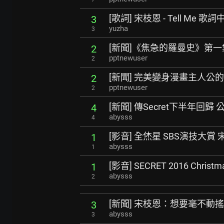
[歌詞] 宋枝恩 - Tell Me 歌
3
yuzha
3
[新聞]《焦急的羅曼史》第
2
pptnewuser
2
[新聞] 完美變身漫畫主人公
2
pptnewuser
2
[新聞] 傳Secret下半年回
4
abysss
4
[影音] 全烋星 SBS演技大賞
1
abysss
1
[影音] SECRET 2016 Christm
1
abysss
2
[新聞] 宋枝恩：想要毫不動
3
abysss
3