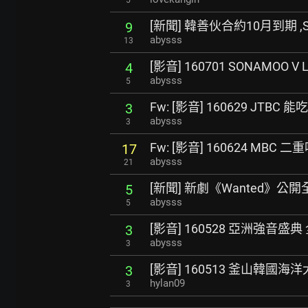
[新聞] 韓善伙合約10月到期 
9
abysss
13
[影音] 160701 SONAMOO V L
4
abysss
5
Fw: [影音] 160629 JTBC
3
abysss
3
Fw: [影音] 160624 MBC 
17
abysss
21
[新聞] 新劇《Wanted》公
5
abysss
5
[影音] 160528 亞洲強音盛典
3
abysss
3
[影音] 160513 釜山韓國
3
hylan09
3