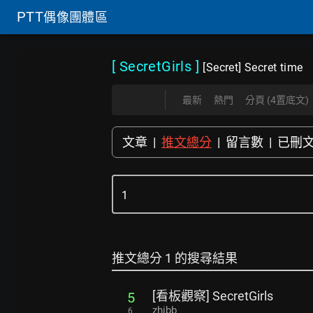
PTT
偶像團體區
[ SecretGirls
]
[Secret] Secret time
最新
熱門
分頁 (4置底文)
文章
|
推文總分
|
留言數
|
已刪
推文總分 1 的搜尋結果
[看板觀察] SecretGirls
5
zhibb
6