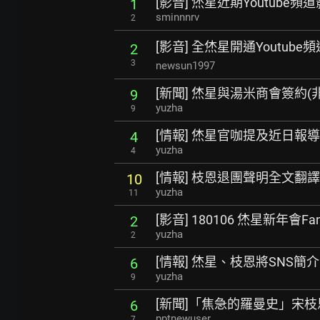
[影音] 烋星近期Youtube頻
1
sminnnrv
2
[影音] 全烋星開通Youtube頻
2
3
newsun1997
[新聞] 烋星與湯米商會簽約(
9
yuzha
9
[情報] 烋星官咖提及近日報
4
yuzha
4
[情報] 枝恩退團聲明全文翻譯
10
yuzha
11
[影音] 180106 烋星新年會Fa
2
yuzha
2
[情報] 烋星、枝恩將SNS簡介
6
yuzha
9
[新聞]「焦急的羅曼史」宋
6
pptnewuser
7