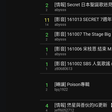
[情報] Secret 日本聖誕歌
2
abysss
2
[影音] 161013 SECRET 7週年
11
abysss
14
[影音] 161007 The Stage Bi
2
abysss
2
[影音] 161006 宋枝恩 結束
1
abysss
1
[影音] 161002 SBS 人氣歌謠
1
z80680613
1
[轉讓] Poison專輯
1
bjq1922
2
[情報] 烋星與善伙的IG更新 
4
jeff6052712
4