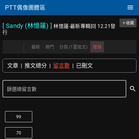
PTT
偶像團體區
＋收藏
[ Sandy (林憶蓮)
]
林憶蓮-最新專輯[0] 12.21發
行
最新
熱門
分頁 (1置底文)
搜尋
文章
|
推文總分
|
留言數
|
已刪文
search
篩選總留言數
99
70