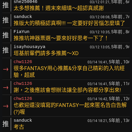
5年前
, 6
she250046
03/12 01:21,
F
推
太多想推薦！週末來細填～超認真感謝
5年前
, 7
sanduck
03/12 08:08,
F
推
推版大的積極認真啊!!! 一定要好好苦惱怎麼填了
5年前
, 8
FiaYun
03/12 10:35,
F
推
推推坑神器票選～要來好好思考一下了！
5年前
, 9
isayhousayya
03/12 13:05,
F
推
塔基前輩們請多多推薦～XD
5年前
, 10
chw1126
03/14 16:41,
F
→
很多FANTASY用心推薦&分享自己精彩的入坑經
驗，超感
5年前
, 11
chw1126
03/14 16:41,
F
→
謝，之後應該會想辦法讓全部內容都分享出來!
5年前
, 12
chw1126
03/14 16:42,
F
→
也歡迎還沒填寫的FANTASY一起來匿名告白告解
(?)喔
5年前
, 13
sanduck
03/14 18:21,
F
推
考古