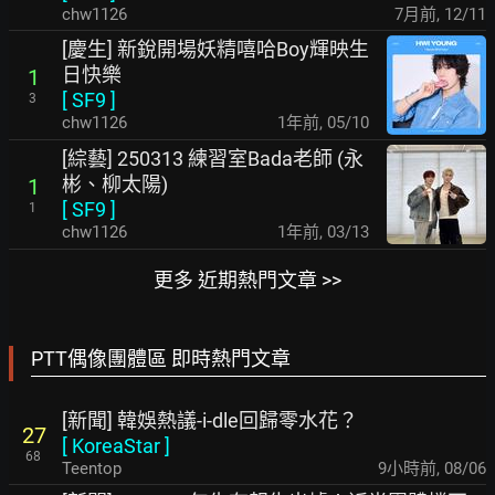
chw1126
7月前
,
12/11
[慶生] 新銳開場妖精嘻哈Boy輝映生
日快樂
1
[
SF9
]
3
chw1126
1年前
,
05/10
[綜藝] 250313 練習室Bada老師 (永
彬、柳太陽)
1
[
SF9
]
1
chw1126
1年前
,
03/13
更多 近期熱門文章 >>
PTT偶像團體區 即時熱門文章
[新聞] 韓娛熱議-i-dle回歸零水花？
27
[
KoreaStar
]
68
Teentop
9小時前
,
08/06