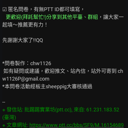
☑ 匿名問卷，有無PTT ID都可填寫，

更歡迎(拜託幫忙!)分享到其他平臺、群組
，讓大家一
起填～推薦更有力！

先謝謝大家了!!QQ

*問卷製作：chw1126

 如有疑問或建議，歡迎推文、站內信，站外可寄到 ch
w1126P@gmail.com

*本問卷活動經板主sheeppig大審核通過

※ 發信站: 批踢踢實業坊(ptt.cc), 來自: 61.231.183.52 
(臺灣)

※ 文章網址: 
https://www.ptt.cc/bbs/SF9/M.16154689