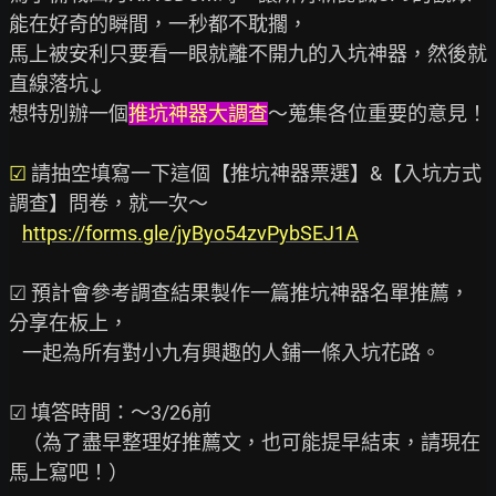
能在好奇的瞬間，一秒都不耽擱，

馬上被安利只要看一眼就離不開九的入坑神器，然後就
直線落坑↓

想特別辦一個
推坑神器大調查
～蒐集各位重要的意見！

☑ 
請抽空填寫一下這個【推坑神器票選】&【入坑方式
https://forms.gle/jyByo54zvPybSEJ1A
☑ 預計會參考調查結果製作一篇推坑神器名單推薦，
分享在板上，

   一起為所有對小九有興趣的人鋪一條入坑花路。

☑ 填答時間：～3/26前

   （為了盡早整理好推薦文，也可能提早結束，請現在
馬上寫吧！）
