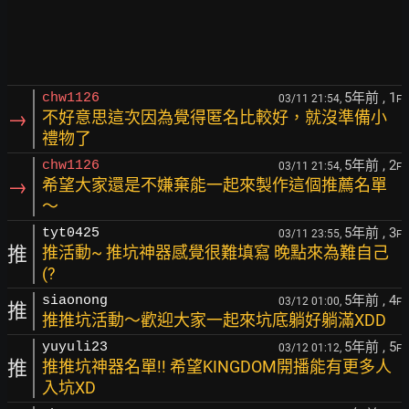
5年前
, 1
chw1126
03/11 21:54,
F
→
不好意思這次因為覺得匿名比較好，就沒準備小
禮物了
5年前
, 2
chw1126
03/11 21:54,
F
→
希望大家還是不嫌棄能一起來製作這個推薦名單
～
5年前
, 3
tyt0425
03/11 23:55,
F
推
推活動~ 推坑神器感覺很難填寫 晚點來為難自己
(?
5年前
, 4
siaonong
03/12 01:00,
F
推
推推坑活動～歡迎大家一起來坑底躺好躺滿XDD
5年前
, 5
yuyuli23
03/12 01:12,
F
推
推推坑神器名單!! 希望KINGDOM開播能有更多人
入坑XD