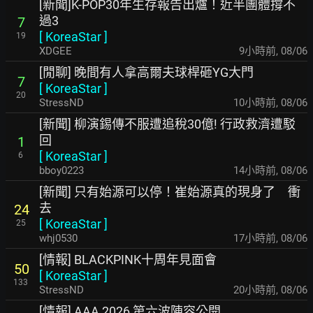
[新聞]K-POP30年生存報告出爐！近半團體撐不
過3
7
[
KoreaStar
]
19
XDGEE
9小時前
,
08/06
[閒聊] 晚間有人拿高爾夫球桿砸YG大門
7
[
KoreaStar
]
20
StressND
10小時前
,
08/06
[新聞] 柳演錫傳不服遭追稅30億! 行政救濟遭駁
回
1
[
KoreaStar
]
6
bboy0223
14小時前
,
08/06
[新聞] 只有始源可以停！崔始源真的現身了 衝
去
24
[
KoreaStar
]
25
whj0530
17小時前
,
08/06
[情報] BLACKPINK十周年見面會
50
[
KoreaStar
]
133
StressND
20小時前
,
08/06
[情報] AAA 2026 第六波陣容公開