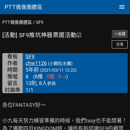
PTT
偶像團體區
PTT偶像團體區
/
SF9
[活動] SF9推坑神器票選活動☑
＋收藏
分享
看板
SF9
作者
chw1126
(小顆粒水獺)
時間
5年前
(2021/03/11 13:22)
推噓
8
(
8
推
0
噓
5
→
)
留言
13則, 8人
參與
討論串
1/1
各位FANTASY好～

小九每天努力練習準備的時候，我們tasy也不能閒著！

為了備戰四月KINGDOM時，讓所有新認識SF9的觀眾