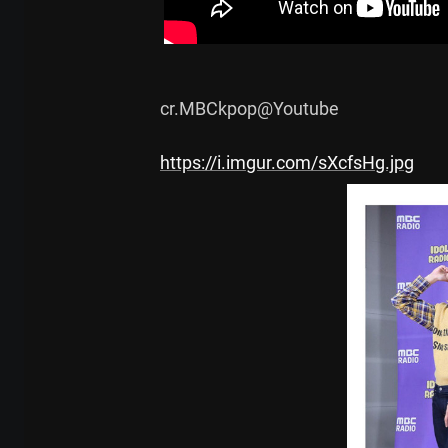
cr.MBCkpop@Youtube

https://i.imgur.com/sXcfsHg.jpg