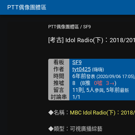
PTT
偶像團體區
PTT偶像團體區
/
SF9
[考古] Idol Radio(下)：2018/2
看板
SF9
作者
tyt0425
(嗨嗨)
時間
6年前
發表
(2020/09/06 17:05)
推噓
8
(
8
推
0
噓
3
→
)
留言
11則, 5人
, 5年前
參與
最新
討論串
1/1
◆名稱：
MBC Idol Radio(下)：201
◆類型：可視廣播綜藝
