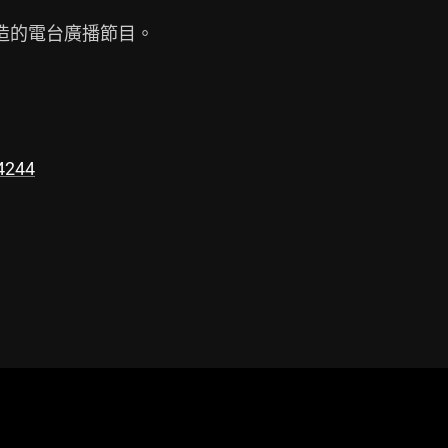
身打造的電台廣播節目。

14244