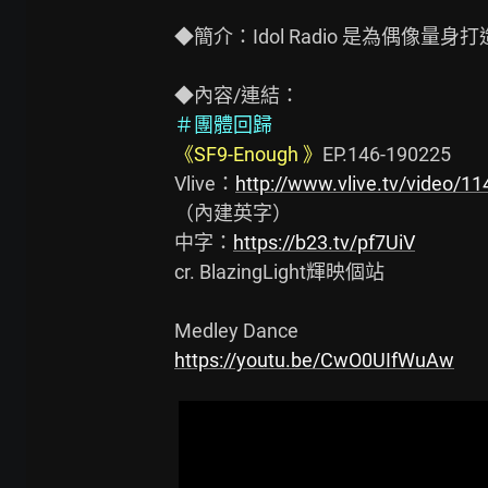
◆簡介：Idol Radio 是為偶像量
＃團體回歸
《SF9-Enough 》
EP.146-190225

Vlive：
http://www.vlive.tv/video/1
（內建英字）

中字：
https://b23.tv/pf7UiV
cr. BlazingLight輝映個站

https://youtu.be/CwO0UIfWuAw