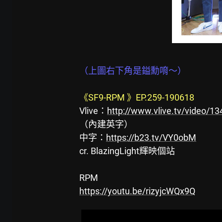
（上圖右下角是鎰勳唷～）
《SF9-RPM 》EP.259-190618
Vlive：
http://www.vlive.tv/video/1
（內建英字）
中字：
https://b23.tv/VY0obM
cr. BlazingLight輝映個站
RPM
https://youtu.be/rizyjcWQx9Q