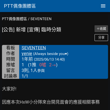
PTT
偶像團體區
PTT偶像團體區
/
SEVENTEEN
[公告] 新增 [宣傳] 臨時分類
＋收藏
分享
看板
SEVENTEEN
作者
yenie
(Always beside you♥)
時間
1年前
(2025/06/13 14:40)
推噓
1
(
1
推
0
噓
2
→
)
留言
3則, 1人
參與
討論串
1/1
大家好!

因應本次HxW小分隊來台開見面會的應援相關事務
