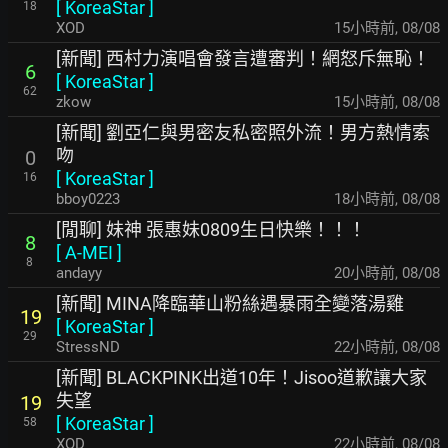
[
KoreaStar
]
18
XOD
15小時前
,
08/08
[新聞] 西村力演唱會發言遭審判！網怒斥無恥！
6
[
KoreaStar
]
62
zkow
15小時前
,
08/08
[新聞] 劉亞仁與男密友私密照外流！男方熱情索
吻
0
[
KoreaStar
]
16
bboy0223
18小時前
,
08/08
[閒聊] 妹神 張惠妹0809生日快樂！！！
8
[
A-MEI
]
8
andayy
20小時前
,
08/08
[新聞] MINA降臨華山粉絲遇暴雨全變落湯雞
19
[
KoreaStar
]
29
StressND
22小時前
,
08/08
[新聞] BLACKPINK出道10年！Jisoo道歉讓大家
失望
19
[
KoreaStar
]
58
XOD
22小時前
,
08/08