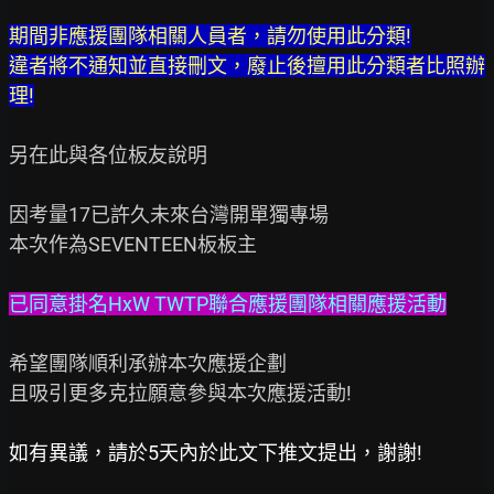
期間非應援團隊相關人員者，請勿使用此分類!

違者將不通知並直接刪文，廢止後擅用此分類者比照辦
理!
另在此與各位板友說明

因考量17已許久未來台灣開單獨專場

本次作為SEVENTEEN板板主

希望團隊順利承辦本次應援企劃

且吸引更多克拉願意參與本次應援活動!

如有異議，請於5天內於此文下推文提出，謝謝!