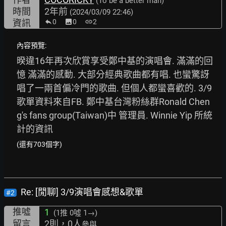
(To be a better man)
時間
2年前
(2024/03/09 22:46)
資訊
0
image
0
link
2
內容預覽:
暌違16年再次欣賞享受鄭中基的演唱會. 滿滿的回
憶 滿滿的感動. 大部分經典歌曲都有唱. 也蠻驚訝
唱了一兩首偏冷門的歌曲. 但個人都蠻喜歡的. 3/9
歌單資料來自FB. 鄭中基台灣粉絲群Ronald Chen
g's fans group(Taiwan)中 管理員. Winnie Yip 所統
計的資訊
(還有703個字)
Re: [閒聊] 3/9演唱會感想&歌單
#2
推噓
1
(1推
0噓 1→
)
留言
2則，0人
參與