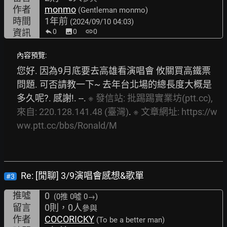
作者
monmo
(Gentleman monmo)
時間
1年前
(2024/09/10 04:03)
資訊
0
image
0
link
0
內容預覽:
您好. 因為9月底要去高雄看演唱會 攸關買高鐵票
問題. 可否請教一下~ 去年台北場的總長度大概是
多久呢?. 感謝!. --. 
※
發信站:
批踢踢實業坊(ptt.cc),
來自:
220.128.141.48
(臺灣)
. 
※
文章網址:
https://w
ww.ptt.cc/bbs/Ronald/M
Re: [閒聊] 3/9演唱會感想&歌單
#3
推噓
0
(0推
0噓 0→
)
留言
0則，0人
參與
作者
COCORICKY
(To be a better man)