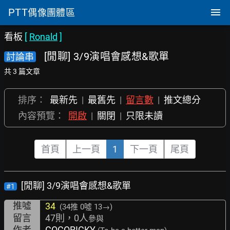
PTT
偶像團體區
看板
[
Ronald
]
[閒聊] 3/9演唱會感想&歌單
討論串
共 3 篇文章
排序：
最新先
|
最舊先
|
留言數
|
推文總分
內容預覽：
開啟
|
關閉
|
只限未讀
首頁
上一頁
1
下一頁
尾頁
[閒聊] 3/9演唱會感想&歌單
#1
推噓
34
(34推
0噓 13→
)
留言
47則，0人
參與
作者
COCORICKY