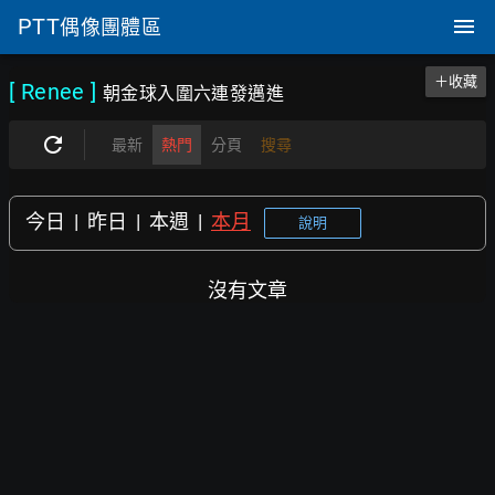
PTT
偶像團體區
＋收藏
[ Renee
]
朝金球入圍六連發邁進
最新
熱門
分頁
搜尋
今日
|
昨日
|
本週
|
本月
說明
沒有文章