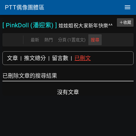
PTT
偶像團體區
＋收藏
[ PinkDoll (潘迎紫)
]
娃娃姐祝大家新年快樂^^
最新
熱門
分頁 (1置底文)
搜尋
文章
|
推文總分
|
留言數
|
已刪文
已刪除文章的搜尋結果
沒有文章