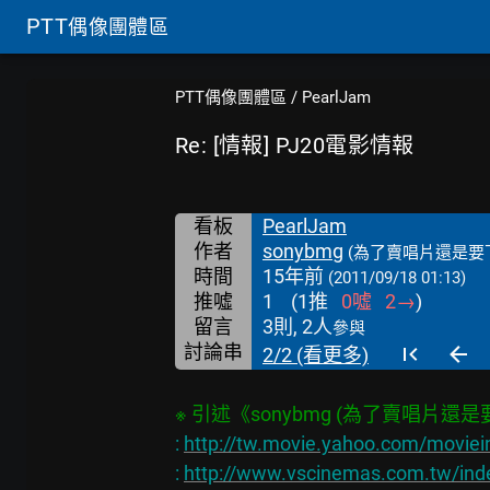
PTT
偶像團體區
PTT偶像團體區
/
PearlJam
Re: [情報] PJ20電影情報
看板
PearlJam
作者
sonybmg
(為了賣唱片還是要
時間
15年前
(2011/09/18 01:13)
推噓
1
(
1
推
0
噓
2
→
)
留言
3則, 2人
參與
討論串
2/2 (看更多)
: 
http://tw.movie.yahoo.com/moviei
: 
http://www.vscinemas.com.tw/ind