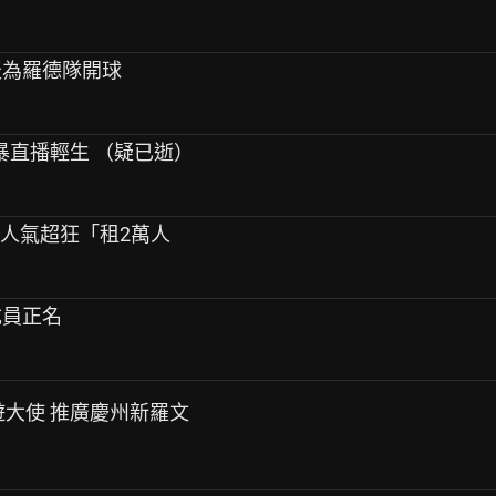
採今天為羅德隊開球
因網暴直播輕生 （疑已逝）
！人氣超狂「租2萬人
成員正名
旅遊大使 推廣慶州新羅文