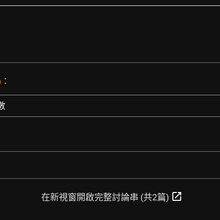
：
)：
數
open_in_new
在新視窗開啟完整討論串 (共2篇)