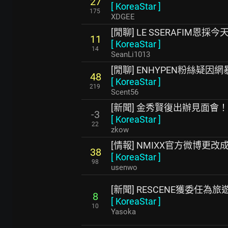
27
[
KoreaStar
]
175
XDGEE
[閒聊] LE SSERAFIM恩
11
[
KoreaStar
]
14
SeanLi1013
[閒聊] ENHYPEN粉絲疑
48
[
KoreaStar
]
219
Scent56
[新聞] 金秀賢復出辦見面會
-3
[
KoreaStar
]
22
zkow
[情報] NMIXX官方微博更改
38
[
KoreaStar
]
98
usenwo
[新聞] RESCENE獲委任為
8
[
KoreaStar
]
10
Yasoka