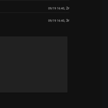
, 2
09/19 16:40
F
, 3
09/19 16:40
F