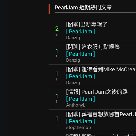
PearlJam 近期熱門文章
[閒聊]出新專輯了
2
[
PearlJam
]
2
Danzig
[閒聊] 這衣服有點眼熟
1
[
PearlJam
]
3
Danzig
[閒聊] 難得看到Mike McCre
1
[
PearlJam
]
1
Danzig
[情報] Pearl Jam之後的路
1
[
PearlJam
]
1
AnthonyL
[閒聊] 葬禮會想放哪首Pearl Jam
1
[
PearlJam
]
3
stopthemob