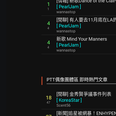
[情報] 新歌Dance of the Clair
1
[
PearlJam
]
1
wannastop
[閒聊] 有人要去11月底在L
4
[
PearlJam
]
4
wannastop
新歌 Mind Your Manners
4
[
PearlJam
]
4
wannastop
PTT偶像團體區 即時熱門文章
[閒聊] 金秀賢爭議事件列表
18
[
KoreaStar
]
47
Scent56
[新聞]追星被網暴！ENHY