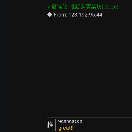
wannastop
推
great!!