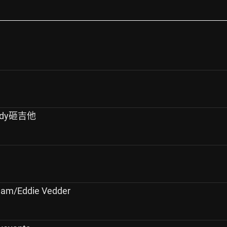
ady砸吉他
/Eddie Vedder