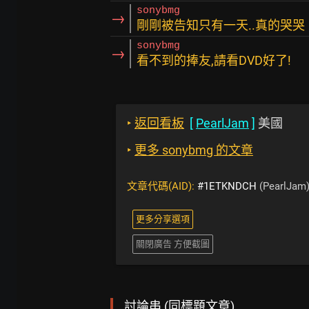
sonybmg
→
剛剛被告知只有一天..真的哭哭
sonybmg
→
看不到的捧友,請看DVD好了!
‣
返回看板
[
PearlJam
]
美國
‣
更多 sonybmg 的文章
文章代碼(AID):
#1ETKNDCH
(PearlJam
更多分享選項
關閉廣告 方便截圖
討論串 (同標題文章)