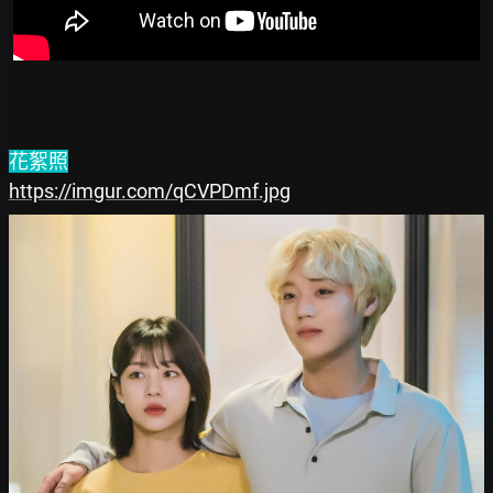
花絮照
https://imgur.com/qCVPDmf.jpg