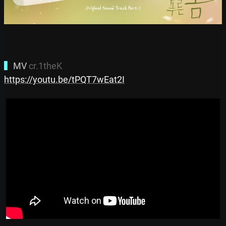
▍
MV 
cr.1theK
https://youtu.be/tPQT7wEat2I