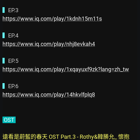
▍
https://www.iq.com/play/1kdnh15m11s
▍
https://www.iq.com/play/nhj8evkah4
▍
https://www.iq.com/play/1xqayuxf9zk?lang=zh_tw
▍
https://www.iq.com/play/14hkvlfplq8
 OST 
遠看是蔚藍的春天 OST Part.3 - Rothy&韓勝允_ 懷抱