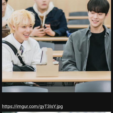
https://imgur.com/gyT3IsY.jpg