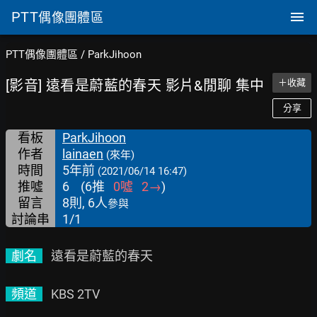
PTT
偶像團體區
PTT偶像團體區
/
ParkJihoon
[影音] 遠看是蔚藍的春天 影片&閒聊 集中
＋收藏
分享
看板
ParkJihoon
作者
lainaen
(來年)
時間
5年前
(2021/06/14 16:47)
推噓
6
(
6
推
0
噓
2
→
)
留言
8則, 6人
參與
討論串
1/1
  劇名  
   遠看是蔚藍的春天

  頻道  
   KBS 2TV
