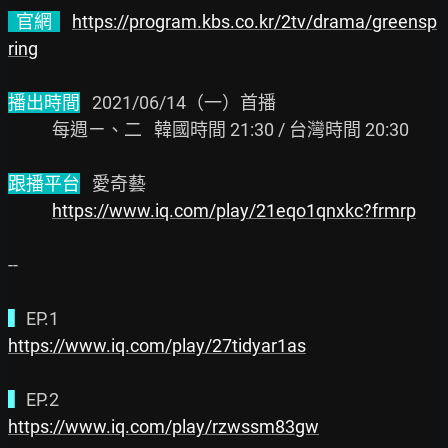
  官網  
https://program.kbs.co.kr/2tv/drama/greensp
ring
播出時間
   2021/06/14（一）首播

           每週ㄧ、二   韓國時間 21:30 / 台灣時間 20:30

跟播平台
   愛奇藝

https://www.iq.com/play/21eqo1qnxkc?frmrp
--

▍
https://www.iq.com/play/27tidyar1as
▍
https://www.iq.com/play/rzwssm83gw