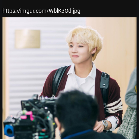
https://imgur.com/WblK3Od.jpg