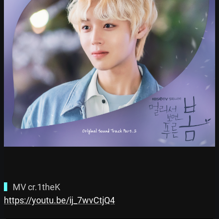
▍
https://youtu.be/ij_7wvCtjQ4