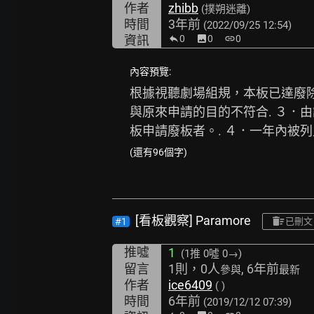
作者
zhibb
(撲朔迷離)
時間
3年前
(2022/09/25 12:54)
資訊
0
image
0
link
0
內容預覽:
根據視聽劇場組規，本板已達廢除
與原來申請的目的不符合. ３．
板申請廢板者。. ４．一年內被
(還有96個字)
[看板觀察] Paramore
#1
已刪文
推噓
1
(1推
0噓 0→
)
留言
1則，0人
, 6年前
參與
最新
作者
ice6409
( )
時間
6年前
(2019/12/12 07:39)