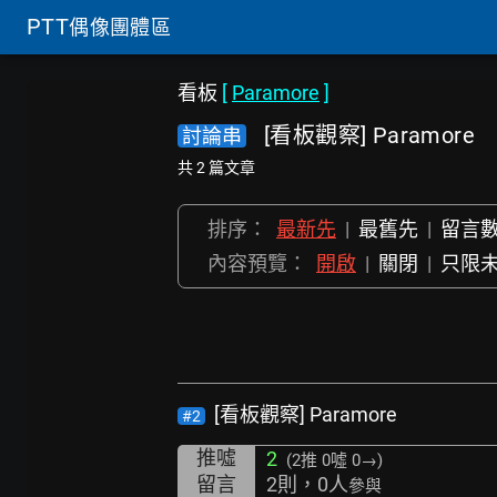
PTT
偶像團體區
看板
[
Paramore
]
[看板觀察] Paramore
討論串
共 2 篇文章
排序：
最新先
|
最舊先
|
留言
內容預覽：
開啟
|
關閉
|
只限
[看板觀察] Paramore
#2
推噓
2
(2推
0噓 0→
)
留言
2則，0人
參與