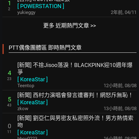
1
[
POWERSTATION
]
2
yukieggy
2年前
,
04/11
更多 近期熱門文章 >>
PTT偶像團體區 即時熱門文章
[新聞] 不捨Jisoo落淚！BLACKPINK迎10週年爆
爭
4
[
KoreaStar
]
23
Teentop
12小時前
,
08/08
[新聞] 西村力演唱會發言遭審判！網怒斥無恥！
5
[
KoreaStar
]
43
zkow
13小時前
,
08/08
[新聞] 劉亞仁與男密友私密照外流！男方熱情索
吻
0
[
KoreaStar
]
11
bboy0223
16小時前
,
08/08