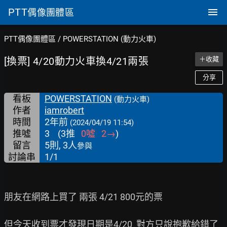
PTT
偶像團體區
PTT偶像團體區
/
POWERSTATION (動力火車)
[換票] 4/20動力火車換4/21兩張
＋收藏
分享
看板
POWERSTATION
(動力火車)
作者
iamrobert
時間
2年前
(2024/04/19 11:54)
推噓
3
(
3
推
0
噓
2
→
)
留言
5則, 3人
參與
討論串
1/1
朋友在網路上買了 兩張 4/21 800元的票

但今天收到票才發現日期是4/20  對方只說抱歉給錯了