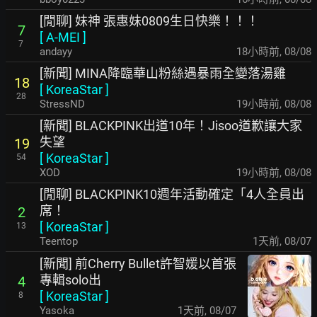
[閒聊] 妹神 張惠妹0809生日快樂！！！
7
[
A-MEI
]
7
andayy
18小時前
,
08/08
[新聞] MINA降臨華山粉絲遇暴雨全變落湯雞
18
[
KoreaStar
]
28
StressND
19小時前
,
08/08
[新聞] BLACKPINK出道10年！Jisoo道歉讓大家
失望
19
[
KoreaStar
]
54
XOD
19小時前
,
08/08
[閒聊] BLACKPINK10週年活動確定「4人全員出
席！
2
[
KoreaStar
]
13
Teentop
1天前
,
08/07
[新聞] 前Cherry Bullet許智媛以首張
專輯solo出
4
[
KoreaStar
]
8
Yasoka
1天前
,
08/07