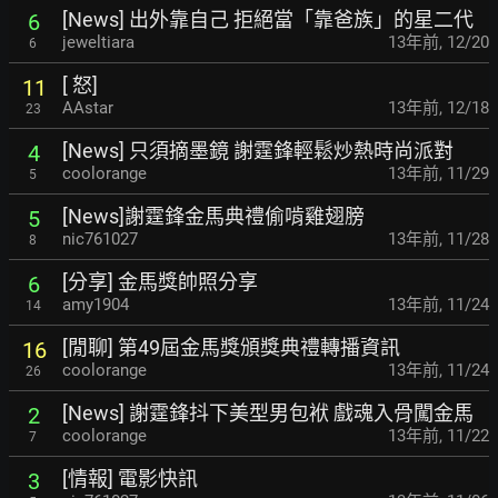
[News] 出外靠自己 拒絕當「靠爸族」的星二代
6
jeweltiara
13年前
,
12/20
6
[ 怒]
11
AAstar
13年前
,
12/18
23
[News] 只須摘墨鏡 謝霆鋒輕鬆炒熱時尚派對
4
coolorange
13年前
,
11/29
5
[News]謝霆鋒金馬典禮偷啃雞翅膀
5
nic761027
13年前
,
11/28
8
[分享] 金馬獎帥照分享
6
amy1904
13年前
,
11/24
14
[閒聊] 第49屆金馬獎頒獎典禮轉播資訊
16
coolorange
13年前
,
11/24
26
[News] 謝霆鋒抖下美型男包袱 戲魂入骨闖金馬
2
coolorange
13年前
,
11/22
7
[情報] 電影快訊
3