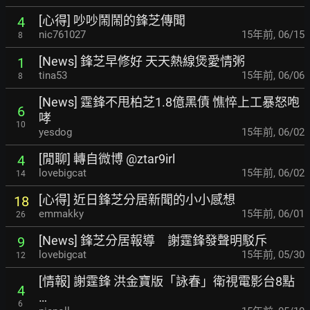
[心得] 吵吵鬧鬧的鋒芝傳聞
4
nic761027
15年前
,
06/15
8
[News] 鋒芝早修好 天天熱線煲愛情粥
1
tina53
15年前
,
06/06
8
[News] 霆鋒不甩柏芝1.8億黑債 憔悴上工暴怒咆
6
哮
10
yesdog
15年前
,
06/02
[閒聊] 轉自微博 @ztar9irl
4
lovebigcat
15年前
,
06/02
14
[心得] 近日鋒芝分居新聞的小小感想
18
emmakky
15年前
,
06/01
26
[News] 鋒芝分居報導 謝霆鋒發聲明駁斥
9
lovebigcat
15年前
,
05/30
12
[情報] 謝霆鋒 洪金寶版「詠春」衛視電影台8點
4
…
6