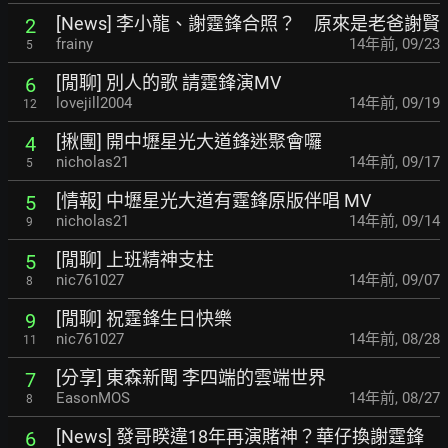
[News] 李小龍、謝霆鋒合照？ 原來是老爸謝賢
2
frainy
14年前
,
09/23
5
[閒聊] 別人的歌 請霆鋒演MV
6
lovejill2004
14年前
,
09/19
12
[揪團] 開中壢星光大道鋒迷聚會囉
4
nicholas21
14年前
,
09/17
5
[情報] 中壢星光大道有霆鋒原版伴唱 MV
5
nicholas21
14年前
,
09/14
9
[閒聊] 上班精神支柱
5
nic761027
14年前
,
09/07
8
[閒聊] 祝霆鋒生日快樂
9
nic761027
14年前
,
08/28
11
[分享] 東森新聞 李四端的雲端世界
7
EasonMOS
14年前
,
08/27
8
[News] 發哥睽違18年再演賭神？華仔換謝霆鋒
6