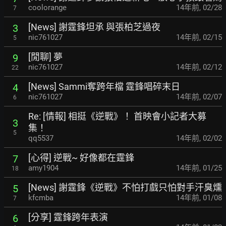
coolorange
14年前
,
02/28
7
[News] 謝霆鋒坦承 與張柏芝過夜
3
nic761027
14年前
,
02/15
5
[閒聊] 夢
9
nic761027
14年前
,
02/12
22
[News] Sammi奪跨年檔 霆鋒唱碎末日
4
nic761027
14年前
,
02/07
6
Re: [情報] 相挺《逆戰》！ 首映會小記者大募
3
集！
5
qq5537
14年前
,
02/02
[心得] 逆戰~ 好像都在霆鋒
7
amy1904
14年前
,
01/25
18
[News] 謝霆鋒《逆戰》不怕打戲只怕對手汗臭燻
5
kfcmba
14年前
,
01/08
7
[分享] 霆鋒跨年表演
6