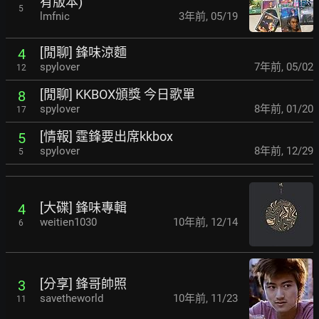
有版本)
5
lmfnic
3年前
,
05/19
[閒聊] 鋒味涼麵
4
spylover
7年前
,
05/02
12
[閒聊] KKBOX頒獎 今日歌單
8
spylover
8年前
,
01/20
17
[情報] 霆鋒要出席kkbox
5
spylover
8年前
,
12/29
5
[大碟] 鋒味專輯
4
weitien1030
10年前
,
12/14
6
[分享] 鋒哥帥照
3
savetheworld
10年前
,
11/23
11