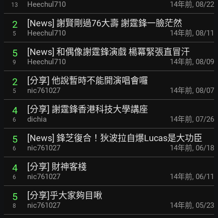
Heechul710
14年前
,
08/22
13
[News] 謝賢剛過76大壽 謝霆鋒一臉茫然
2
Heechul710
14年前
,
08/11
5
[News] 和偶像謝霆鋒演戲 楊冪緊張直冒汗
5
Heechul710
14年前
,
08/09
9
[分享] 他說暫時不能開演唱會囉
2
nic761027
14年前
,
08/07
5
[分享] 謝霆鋒香港科技大學講座
4
dichia
14年前
,
07/26
6
[News] 鋒芝復合！狄波拉自爆Lucas是大功臣
5
nic761027
14年前
,
06/18
6
[分享] 財神客棧
4
nic761027
14年前
,
06/11
6
[分享]乎大家夠目啾
5
nic761027
14年前
,
05/23
8