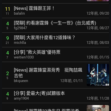
[News] 霆鋒跟王菲！
11
balalin
12年前
,
09/20
11
[閒聊] 約看謝霆鋒《一生一世》(台北威秀)
4
fg29847
12年前
,
08/27
5
[閒聊] 大家用什麼看12道鋒味？
9
michlla
12年前
,
08/03
21
[分享] “救火英雄”優待票
4
weitien1030
12年前
,
01/15
7
[News] 謝霆鋒當濕背秀 挺陶喆飆
2
吉他
5
bkqueen
12年前
,
01/11
[分享] 愛最大(粵)試聽版本
4
amy1904
12年前
,
11/28
9