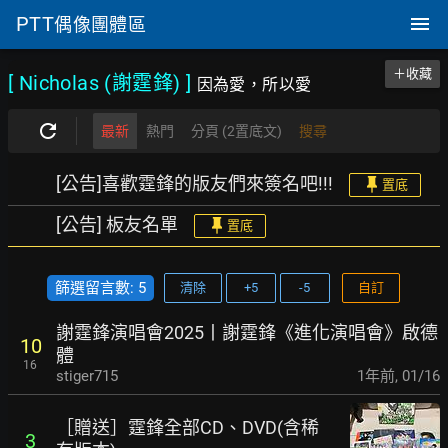
PTT
偶像團體區
＋收藏
[ Nicholas (謝霆鋒)
]
因為愛，所以愛
最新
熱門
分頁 (2置底文)
搜尋
[公告]喜歡霆鋒的版友們來簽名吧!!!
置底
[公告] 板友名單
置底
篩選留言數: 5
清除
+5
-5
自訂
謝霆鋒演唱會2025丨謝霆鋒《進化演唱會》啟德
10
體
16
stiger715
1年前
,
01/16
［贈送］霆鋒全部CD、DVD(含稀
3