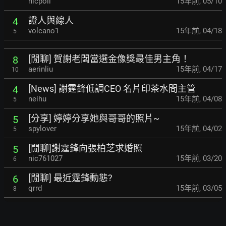
nicpoll
15年前
,
05/10
證人與線人
4
volcano1
15年前
,
04/18
5
[閒聊] 賀謝老闆當選金像獎最佳男主角！
8
aerinliu
15年前
,
04/17
10
[News] 謝霆鋒低調CEO 名片印茶水間主管
4
neihu
15年前
,
04/08
5
[分享] 婷婷分享她與哥哥的照片~
5
spylover
15年前
,
04/02
5
[閒聊]謝霆鋒向張柏芝求婚照
5
nic761027
15年前
,
03/20
6
[閒聊] 最近霆鋒動態?
6
qrrd
15年前
,
03/05
8