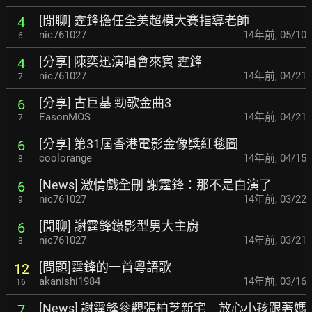
[閒聊] 霆鋒擔任全美超模大賽指導老師
4
nic761027
14年前
,
05/10
6
[分享] 陳奕迅演唱會來賓 霆鋒
4
nic761027
14年前
,
04/21
7
[分享] 古巨基 勁歌金曲3
6
EasonMOS
14年前
,
04/21
7
[分享] 第31屆香港電影金像獎紅毯圖
6
coolorange
14年前
,
04/15
8
[News] 激情戲全刪 謝霆鋒：那不是白演了
6
nic761027
14年前
,
03/22
9
[閒聊] 謝霆鋒錄影型男大主廚
6
nic761027
14年前
,
03/21
8
[問題]霆鋒的一首粵語歌
12
akanishi1984
14年前
,
03/16
16
[News] 謝霆鋒參觀張柏芝新宅 放心小孩跟著媽
7