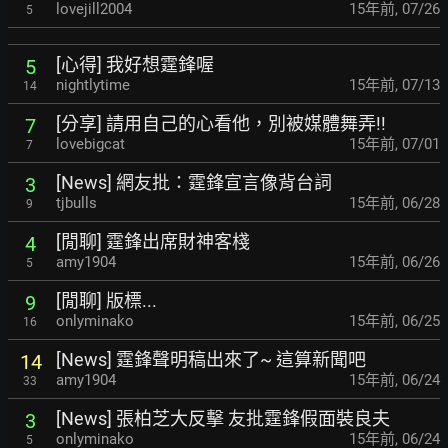
lovejill2004
15年前
,
07/26
5
[心得] 我好想霆鋒喔
5
nightlytime
15年前
,
07/13
14
[分享] 請用自己的心看他，別被媒體舞弄!!
7
lovebigcat
15年前
,
07/01
7
[News] 網友批：霆鋒宣言像背台詞
3
tjbulls
15年前
,
06/28
9
[閒聊] 霆鋒出席財神客棧
4
amy1904
15年前
,
06/26
5
[閒聊] 版標...
9
onlyminako
15年前
,
06/25
16
[News] 霆鋒聲明稿出來了~ 這算新聞吧
14
amy1904
15年前
,
06/24
33
[News] 張柏芝大反擊 友批霆鋒假面裝良夫
3
onlyminako
15年前
,
06/24
5