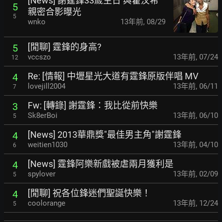
[News] 謝霆鋒33歲生日 與霍汶希
5
親密合影曝光
5
wnko
13年前
,
08/29
[閒聊] 霆鋒的身高?
5
vccszo
13年前
,
07/24
12
Re: [情報] 中壢星光大道有霆鋒原版伴唱 MV
4
lovejill2004
13年前
,
06/11
7
Fw: [轉錄] 謝霆鋒：我比從前快樂
3
Sk8erBoi
13年前
,
06/10
5
[News] 2013華鼎獎"最佳男主角"謝霆鋒
4
weitien1030
13年前
,
04/10
6
[News] 霆鋒阿樂新戲被虐兩月獲利是
4
spylover
13年前
,
02/09
5
[閒聊] 祝各位鋒迷們聖誕快樂！
4
coolorange
13年前
,
12/24
5