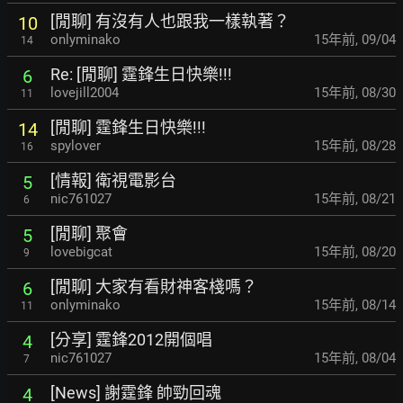
[閒聊] 有沒有人也跟我一樣執著？
10
onlyminako
15年前
,
09/04
14
Re: [閒聊] 霆鋒生日快樂!!!
6
lovejill2004
15年前
,
08/30
11
[閒聊] 霆鋒生日快樂!!!
14
spylover
15年前
,
08/28
16
[情報] 衛視電影台
5
nic761027
15年前
,
08/21
6
[閒聊] 聚會
5
lovebigcat
15年前
,
08/20
9
[閒聊] 大家有看財神客棧嗎？
6
onlyminako
15年前
,
08/14
11
[分享] 霆鋒2012開個唱
4
nic761027
15年前
,
08/04
7
[News] 謝霆鋒 帥勁回魂
4