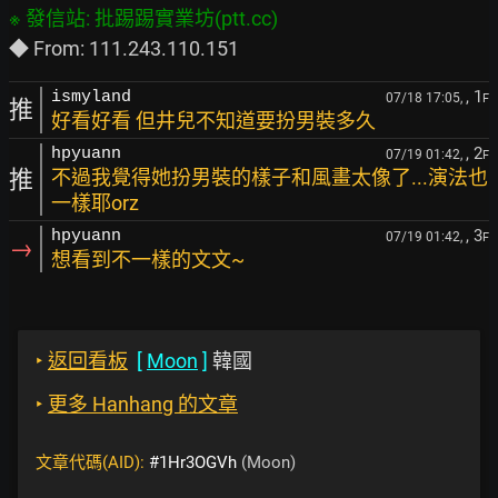
, 1
ismyland
07/18 17:05,
F
推
好看好看 但井兒不知道要扮男裝多久
, 2
hpyuann
07/19 01:42,
F
推
不過我覺得她扮男裝的樣子和風畫太像了...演法也
一樣耶orz
, 3
hpyuann
07/19 01:42,
F
→
想看到不一樣的文文~
‣
返回看板
[
Moon
]
韓國
‣
更多 Hanhang 的文章
文章代碼(AID):
#1Hr3OGVh
(Moon)