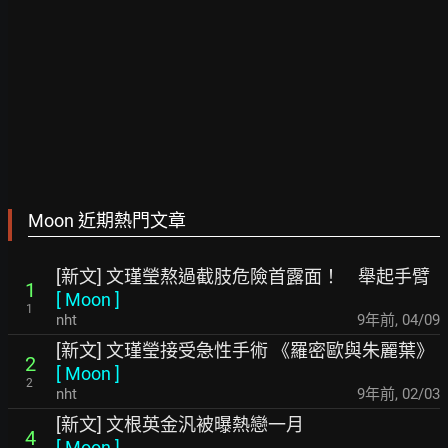
Moon 近期熱門文章
[新文] 文瑾瑩熬過截肢危險首露面！ 舉起手臂
1
[
Moon
]
1
nht
9年前
,
04/09
[新文] 文瑾瑩接受急性手術 《羅密歐與朱麗葉》
2
[
Moon
]
2
nht
9年前
,
02/03
[新文] 文根英金汎被曝熱戀一月
4
[
Moon
]