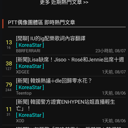
更多 近期熱門文章 >>
PTT偶像團體區 即時熱門文章
[閒聊] IU的ig配樂歌詞內容翻譯
13
[
KoreaStar
]
16
BBRFERRARI
23小時前
,
08/07
[新聞]Lisa缺席！Jisoo、Rosé和Jennie出席十週
38
[
KoreaStar
]
127
XDGEE
1天前
,
08/07
[新聞] 韓娛熱議-i-dle回歸零水花？
79
[
KoreaStar
]
244
Teentop
1天前
,
08/06
[新聞] 韓國警方證實ENHYPEN站姐直播輕生
亡」！
11
[
KoreaStar
]
31
XOD
1天前
,
08/06