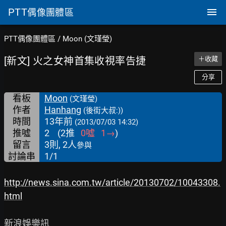
PTT
偶像團體區
PTT偶像團體區
/
Moon (文瑾瑩)
[新文] 火之女神首集收視率告捷
＋收藏
分享
看板
Moon
(文瑾瑩)
作者
Hanhang
(後街大叔:))
時間
13年前
(2013/07/03 14:32)
推噓
2
(
2
推
0
噓
1
→
)
留言
3則, 2人
參與
討論串
1/1
http://news.sina.com.tw/article/20130702/10043308.
html
新浪娛樂訊
