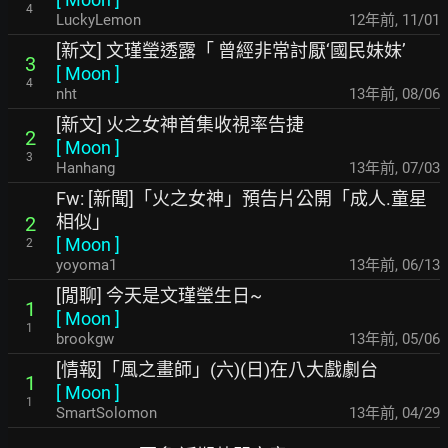
4
LuckyLemon
12年前
,
11/01
[新文] 文瑾瑩透露「 曾經非常討厭‘國民妹妹’
3
[
Moon
]
4
nht
13年前
,
08/06
[新文] 火之女神首集收視率告捷
2
[
Moon
]
3
Hanhang
13年前
,
07/03
Fw: [新聞]「火之女神」預告片公開「成人.童星
相似」
2
[
Moon
]
2
yoyoma1
13年前
,
06/13
[閒聊] 今天是文瑾瑩生日~
1
[
Moon
]
1
brookgw
13年前
,
05/06
[情報]「風之畫師」(六)(日)在八大戲劇台
1
[
Moon
]
1
SmartSolomon
13年前
,
04/29