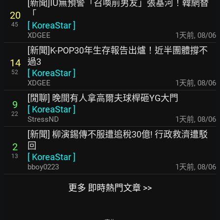
[新聞]IU無預警「召喚前男友」張基河！韓網替
「
20
[
KoreaStar
]
45
XDGEE
1天前
,
08/06
[新聞]K-POP30年生存報告出爐！近半團體撐不
過3
14
[
KoreaStar
]
52
XDGEE
1天前
,
08/06
[閒聊] 晚間有人拿高爾夫球桿砸YG大門
9
[
KoreaStar
]
22
StressND
1天前
,
08/06
[新聞] 柳演錫傳不服遭追稅30億! 行政救濟遭駁
回
2
[
KoreaStar
]
13
bboy0223
1天前
,
08/06
更多 即時熱門文章 >>