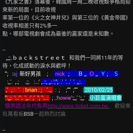
《九家之書》落幕後，韓國周一周二晚收視競爭格局迎
來新的局面，目前收視

率第一位的《火之女神井兒》與第三位的《黃金帝國》
收視率相差只有2%多一

點，哪部電視劇會成為最後的贏家還是未知數。

   ,,;;.ｂａｃｋｓｔｒｅｅｔ   
和我們一同將11年的等
  '";   :
aj 
 新好男孩     ;     
nick
   ;       
Ｂ
 ,,  
Ｏ
 ,, 
 Ｙ
 ;　
Ｓ
    :,,'.  ,.;     .;;.   :..:' 
,.::, ,,:.';'';. .'  '. .'  '. ,,:.  
.
 ,'   ; :   '   : 
brian
 : ;    '.., 
  :  ;     ;''"'  ;''"'    :
 2010/02/25
'":,;:  ':.:":. ';,.:' ;'  "; ":..: 
  ; .:
howie
':;,,' ':;,,'   ;
小巨蛋演唱會
購票請洽年代售票
http://www.ticket.com.tw
/
歡迎來
批萬看板
BSB
一起熱烈討論