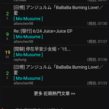
cscMax
1周前
,
08/01
[日榜] アンジュルム「BaBaBa Burning Love!／
愛
2
[
Mo-Musume
]
2
allenchen98
1周前
,
07/30
Re: [發行] 6/24 Juice=Juice EP
9
[
Mo-Musume
]
9
allenchen98
1周前
,
07/27
[閒聊] 停在早安少女組。’15….
19
[
Mo-Musume
]
32
rayhung
2周前
,
07/26
[日榜] アンジュルム「BaBaBa Burning Love!／
愛
2
[
Mo-Musume
]
2
allenchen98
2周前
,
07/23
更多 近期熱門文章 >>