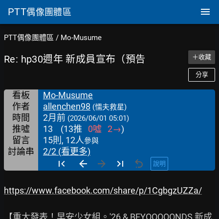
PTT
偶像團體區
PTT偶像團體區
/
Mo-Musume
Re: hp30週年 新成員宣布（預告
＋收藏
分享
看板
Mo-Musume
作者
allenchen98
(懦夫救星)
時間
2月前
(2026/06/01 05:01)
推噓
13
(
13
推
0
噓
2
→
)
留言
15則, 12人
參與
討論串
2/2 (看更多)
說明
https://www.facebook.com/share/p/1CgbgzUZZa/
【重大發表！早安少女組。'26 & BEYOOOOONDS 新成