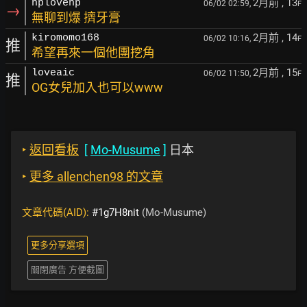
2月前
, 13
hplovehp
06/02 02:59,
F
→
無聊到爆 擠牙膏
2月前
, 14
kiromomo168
06/02 10:16,
F
推
希望再來一個他團挖角
2月前
, 15
loveaic
06/02 11:50,
F
推
OG女兒加入也可以www
‣
返回看板
[
Mo-Musume
]
日本
‣
更多 allenchen98 的文章
文章代碼(AID):
#1g7H8nit
(Mo-Musume)
更多分享選項
關閉廣告 方便截圖