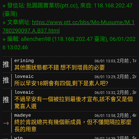
※ 發信站: 批踢踢實業坊(ptt.cc), 來自: 118.168.202.47 
(臺灣)

※ 文章網址: 
https://www.ptt.cc/bbs/Mo-Musume/M.1
780290097.A.B37.html
※ 編輯: allenchen98 (118.168.202.47 臺灣), 06/01/202
2月前
, 1
erining
06/01 13:03,
F
推
其他團狀態都不錯 想不到增員的必要
2月前
, 2
loveaic
06/01 13:29,
F
推
所以早安18期會有四個,剩下是素人吧?
2月前
, 3
loveaic
06/01 13:32,
F
推
不過早安有一個被拉到最後才宣布,該不會又是個
驚喜人選
2月前
, 4
madeye
06/01 13:58,
F
→
終於肯說總共有幾個新成員，但不懂間隔拉那麼
長的用意
2月前
, 5
wjp
06/01 14:39,
F