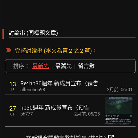
討論串 (同標題文章)
完整討論串
(本文為第 2 之 2 篇)：
排序：
最新先
|
最舊先
|
留言數
Re: hp30週年 新成員宣布（預告
13
allenchen98
2月前
,
06/01
15
hp30週年 新成員宣布（預告
27
ph777
2月前
,
05/25
61
open_in_new