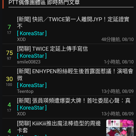
PTT偶像團體區 即時熱門文章
[新聞] 快訊／TWICE第一人離開JYP！定延證實
不
7
[
KoreaStar
]
17
XOD
48分鐘前
,
08/10
[閒聊] TWICE 定延上傳手寫信
75
[
KoreaStar
]
97
smile00823
1小時前
,
08/10
[新聞] ENHYPEN粉絲輕生後首露面惹議！演唱會
微
30
[
KoreaStar
]
100
Teentop
13小時前
,
08/09
[新聞] 張員瑛頻遭爆耍大牌！首吐委屈心聲：真
4
[
KoreaStar
]
17
XOD
13小時前
,
08/09
[閒聊] KiiiKiii推出魔法棒造型的周邊
卡套
4