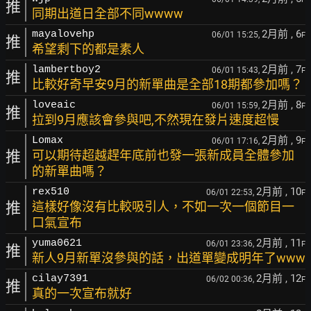
推
同期出道日全部不同wwww
2月前
, 6
mayalovehp
06/01 15:25,
F
推
希望剩下的都是素人
2月前
, 7
lambertboy2
06/01 15:43,
F
推
比較好奇早安9月的新單曲是全部18期都參加嗎？
2月前
, 8
loveaic
06/01 15:59,
F
推
拉到9月應該會參與吧,不然現在發片速度超慢
2月前
, 9
Lomax
06/01 17:16,
F
推
可以期待超越趕年底前也發一張新成員全體參加
的新單曲嗎？
2月前
, 10
rex510
06/01 22:53,
F
推
這樣好像沒有比較吸引人，不如一次一個節目一
口氣宣布
2月前
, 11
yuma0621
06/01 23:36,
F
推
新人9月新單沒參與的話，出道單變成明年了www
2月前
, 12
cilay7391
06/02 00:36,
F
推
真的一次宣布就好