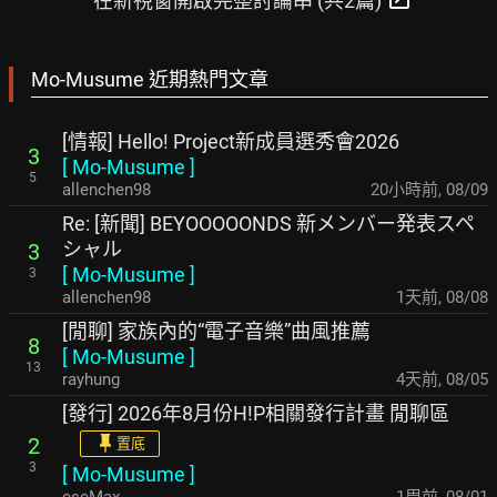
在新視窗開啟完整討論串 (共2篇)
Mo-Musume 近期熱門文章
[情報] Hello! Project新成員選秀會2026
3
[
Mo-Musume
]
5
allenchen98
20小時前
,
08/09
Re: [新聞] BEYOOOOONDS 新メンバー発表スペ
シャル
3
[
Mo-Musume
]
3
allenchen98
1天前
,
08/08
[閒聊] 家族內的“電子音樂”曲風推薦
8
[
Mo-Musume
]
13
rayhung
4天前
,
08/05
[發行] 2026年8月份H!P相關發行計畫 閒聊區
2
置底
3
[
Mo-Musume
]