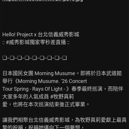
Hello! Project x 台北信義威秀影城

:: #威秀影城獨家零秒差直播 ::

❏--❏--❏--❏--❏--❏--❏--❏--❏

日本國民女團 Morning Musume。即將於日本武道館
舉行《Morning Musume. '26 Concert

Tour Spring - Rays Of Light - 》春季最終巡演，而陪伴
大家多年的人氣成員 #牧野真莉

愛，也將在本次巡演結束後正式畢業。

讓我們相聚台北信義威秀影城，為牧野真莉愛獻上最真
摯的祝福，祝福她邁向下一個夢想，
