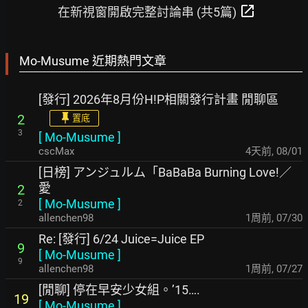
open_in_new
在新視窗開啟完整討論串 (共5篇)
Mo-Musume 近期熱門文章
[發行] 2026年8月份H!P相關發行計畫 閒聊區
2
置底
3
[
Mo-Musume
]
cscMax
4天前
,
08/01
[日榜] アンジュルム「BaBaBa Burning Love!／
愛
2
[
Mo-Musume
]
2
allenchen98
1周前
,
07/30
Re: [發行] 6/24 Juice=Juice EP
9
[
Mo-Musume
]
9
allenchen98
1周前
,
07/27
[閒聊] 停在早安少女組。’15….
19
[
Mo-Musume
]