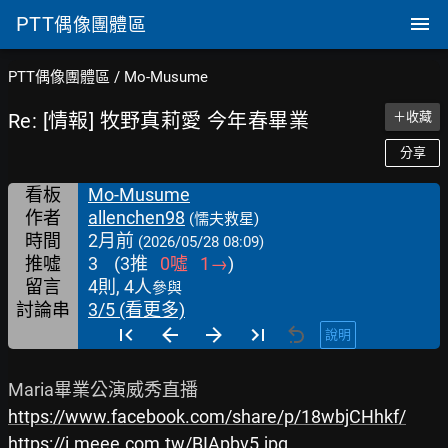
PTT
偶像團體區
PTT偶像團體區
/
Mo-Musume
Re: [情報] 牧野真莉愛 今年春畢業
＋收藏
分享
看板
Mo-Musume
作者
allenchen98
(懦夫救星)
時間
2月前
(2026/05/28 08:09)
推噓
3
(
3
推
0
噓
1
→
)
留言
4則, 4人
參與
討論串
3/5 (看更多)
說明
https://www.facebook.com/share/p/18wbjCHhkf/
https://i.meee.com.tw/BIApbv5.jpg