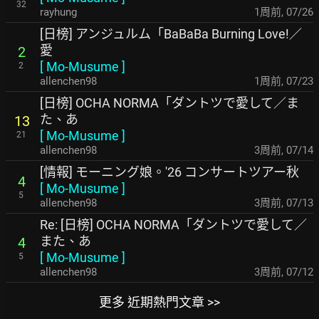
32
rayhung
1周前
,
07/26
[日榜] アンジュルム「BaBaBa Burning Love!／
愛
2
[
Mo-Musume
]
2
allenchen98
1周前
,
07/23
[日榜] OCHA NORMA「ダントツで愛して／ま
た、あ
13
[
Mo-Musume
]
21
allenchen98
3周前
,
07/14
[情報] モーニング娘。'26 コンサートツアー秋
4
[
Mo-Musume
]
5
allenchen98
3周前
,
07/13
Re: [日榜] OCHA NORMA「ダントツで愛して／
また、あ
4
[
Mo-Musume
]
5
allenchen98
3周前
,
07/12
更多 近期熱門文章 >>