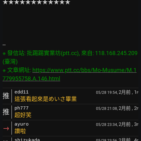
★★★★★★★★★★★★

※ 發信站: 批踢踢實業坊(ptt.cc), 來自: 118.168.245.209 
(臺灣)

※ 文章網址: 
https://www.ptt.cc/bbs/Mo-Musume/M.1
779955758.A.146.html
2月前
, 1
edd11
05/28 19:54,
F
推
這張看起來是めいさ畢業
2月前
, 2
ph777
05/28 21:08,
F
推
超好笑
2月前
, 3
ayuro
05/28 23:34,
F
→
讚啦
2月前
, 4
shizukada
05/28 23:56,
F