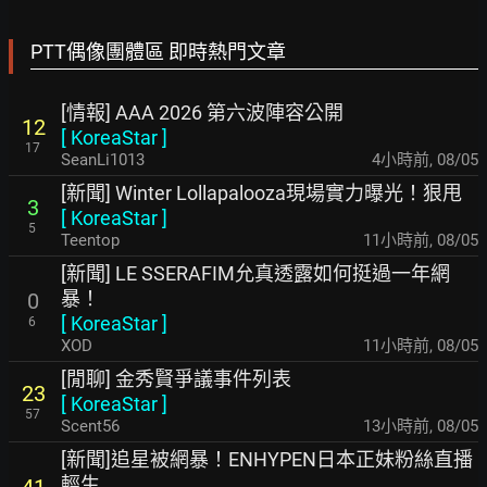
PTT偶像團體區 即時熱門文章
[情報] AAA 2026 第六波陣容公開
12
[
KoreaStar
]
17
SeanLi1013
4小時前
,
08/05
[新聞] Winter Lollapalooza現場實力曝光！狠甩
3
[
KoreaStar
]
5
Teentop
11小時前
,
08/05
[新聞] LE SSERAFIM允真透露如何挺過一年網
暴！
0
[
KoreaStar
]
6
XOD
11小時前
,
08/05
[閒聊] 金秀賢爭議事件列表
23
[
KoreaStar
]
57
Scent56
13小時前
,
08/05
[新聞]追星被網暴！ENHYPEN日本正妹粉絲直播
輕生
41