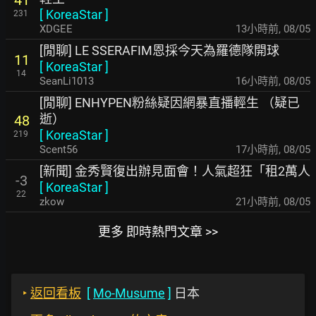
[
KoreaStar
]
231
XDGEE
13小時前
,
08/05
[閒聊] LE SSERAFIM恩採今天為羅德隊開球
11
[
KoreaStar
]
14
SeanLi1013
16小時前
,
08/05
[閒聊] ENHYPEN粉絲疑因網暴直播輕生 （疑已
逝）
48
[
KoreaStar
]
219
Scent56
17小時前
,
08/05
[新聞] 金秀賢復出辦見面會！人氣超狂「租2萬人
-3
[
KoreaStar
]
22
zkow
21小時前
,
08/05
更多 即時熱門文章 >>
‣
返回看板
[
Mo-Musume
]
日本