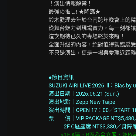
！演出情報解禁！

最強の推し! ★降臨★

鈴木愛理去年於台南跨年晚會上的精
從舞台魅力到現場實力，每一刻都讓
這次期待已久的專場終於來囉！

全面升級的內容，絕對值得親臨感受~
不只是演出，更是一場與愛理近距離
●節目資訊
SUZUKI AIRI LIVE 2026  ll：Bias by u
演出日期｜2026.06.21 (Sun.)
演出地點｜Zepp New Taipei
演出時間｜OPEN 17：00／START 1
票　　價｜VIP PACKAGE NT$5,480
        　2F C區座席 NT$3,380／身障
※1F A區、B區為全立席，並