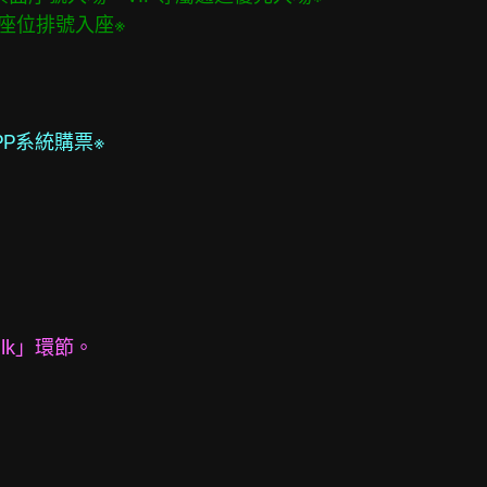
請依票面座位排號入座※
統&APP系統購票※
alk」環節。