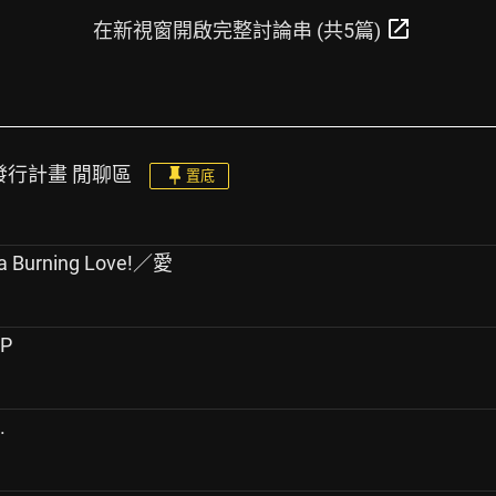
open_in_new
在新視窗開啟完整討論串 (共5篇)
關發行計畫 閒聊區
置底
urning Love!／愛
EP
.