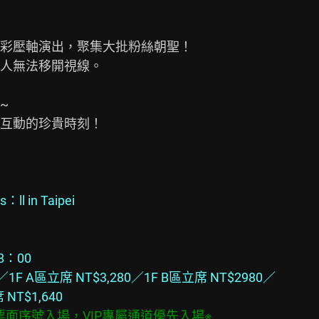
彩壓軸演出，聚集大批粉絲朝聖！

人無法移開視線。



互動的珍貴時刻！

s：ll in Taipei
8：00
／1F A區立席 NT$3,280／1F B區立席 NT$2980／
席 NT$1,640
依票面序號入場，VIP專屬通道優先入場※