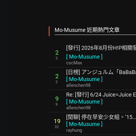
Mo-Musume 近期熱門文章
[發行] 2026年8月份H!P相
2
[
Mo-Musume
]
3
cscMax
[日榜] アンジュルム「BaBaBa B
2
[
Mo-Musume
]
2
allenchen98
Re: [發行] 6/24 Juice=Juice 
9
[
Mo-Musume
]
9
allenchen98
[閒聊] 停在早安少女組。’15…
19
[
Mo-Musume
]
32
rayhung