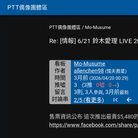
PTT
偶像團體區
PTT偶像團體區
/
Mo-Musume
Re: [情報] 6/21 鈴木愛理 LIV
看板
Mo-Musume
作者
allenchen98
(懦夫救星)
時間
3月前
(2026/04/20 00:29)
推噓
3
(
3
推
0
噓
0
→
)
留言
3則, 3人
, 3月前
參與
最新
討論串
2/5 (看更多)
https://www.facebook.com/share/