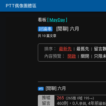
PTT
偶像團體區
看板
[
MayDay
]
[閒聊] 六月
討論串
共 10 篇文章
排序：
最新先
|
最舊先
|
留言
內容預覽：
開啟
|
關閉
|
只限
[閒聊] 六月
#5
推噓
265
(265推
0噓 195→
)
留言
460則，0人
, 4年前
參與
最新