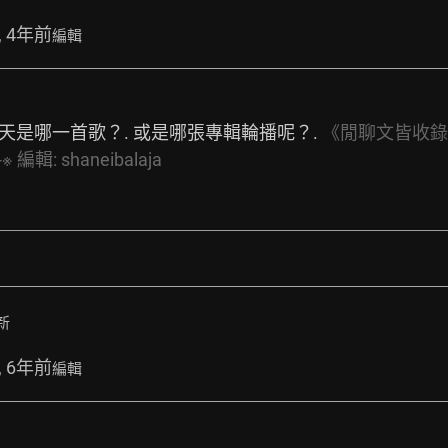
, 4年前
編輯
天是哪一首歌？. 或是哪張專輯輪播呢？. 
《閒聊文皆收錄在精華區z-
-
※
編輯:
shaneibalaja
新
, 6年前
編輯