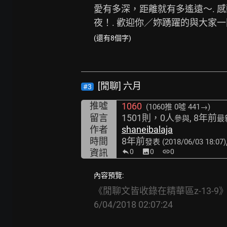
愛有多深，距離就有多遙遠～. 
夜！. 歡迎你／妳踴躍的與大家一同分享心得和感受吧;
(還有8個字)
[閒聊] 六月
#3
推噓
1060
(1060推
0噓 441→
)
留言
1501則，0人
, 8年前
參與
最
作者
shaneibalaja
時間
8年前
發表
(2018/06/03 18:07)
資訊
0
image
0
link
0
內容預覽:
《閒聊文皆收錄在精華區z-13-9
6/04/2018
02:07:24