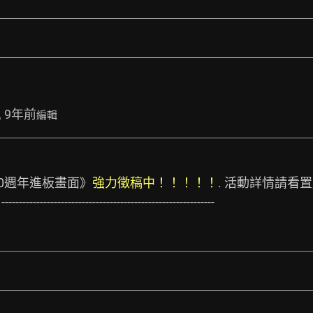
, 9年前
編輯
《20週年進板畫面》
強力徵稿中！！！！！
. 活動詳情請看置底
》
-------------------------------------------------------------