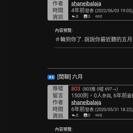
作者
shaneibalaja
時間
4年前
發表
(2022/06/03 19:03)
資訊
0
image
0
link
0
內容預覽:
＃輪到你了. 說說你最近聽的五月
----------------------------------------------------
[閒聊] 六月
#4
推噓
803
(803推
0噓 697→
)
留言
1500則，0人
, 6年前
參與
最
作者
shaneibalaja
時間
6年前
發表
(2020/05/31 18:22)
資訊
0
image
0
link
0
內容預覽: