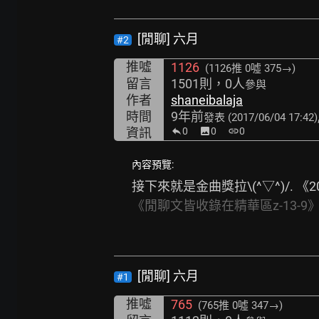
[閒聊] 六月
#2
推噓
1126
(1126推
0噓 375→
)
留言
1501則，0人
參與
作者
shaneibalaja
時間
9年前
發表
(2017/06/04 17:42)
資訊
0
image
0
link
0
內容預覽:
接下來就是金曲獎拉\(^▽^)/. 
《閒聊文皆收錄在精華區z-13-9
[閒聊] 六月
#1
推噓
765
(765推
0噓 347→
)