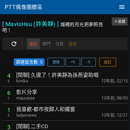
PTT
偶像團體區
＋收藏
[ MavisHsu (許美靜)
]
城裡的月光把夢照亮
吧！
最新
熱門
分頁
搜尋
篩選留言數: 5
清除
+5
-5
自訂
[閒聊] 久違了！許美靜為孫燕姿助唱
4
kimko
12年前
,
02/15
5
影片分享
6
mauvaise
13年前
,
08/03
7
我喜歡-都市夜歸人和鐵窗
1
ladysnews
13年前
,
12/21
5
[閒聊] 二手CD
3