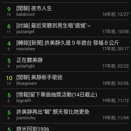
[閒聊] 夜市人生
9
baldicoot
16年前
,
12/27
10
[討論] 最近常聽到男生唱"遺憾"~
6
jazzangel
17年前
,
10/08
11
[轉錄][新聞] 許美靜久違９年遊台 發福８公斤
4
mavishee
17年前
,
05/17
6
正在聽美靜
5
polarlight
17年前
,
02/22
9
[閒聊] 美靜新手歌迷
10
bluegream
18年前
,
03/06
14
[情報]留下單曲抽獎活動(14日截止)
5
bigcat9
19年前
,
11/12
6
許美靜再出“輯” 顏天發比她更急
5
jiaminchu
19年前
,
11/04
6
時光回到1996
5