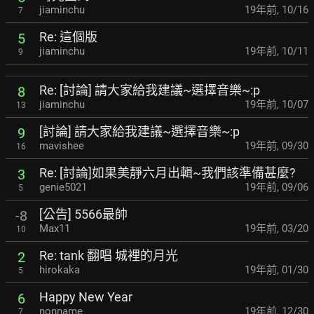
jiaminchu
19年前
,
10/16
7
Re: 這個版
5
jiaminchu
19年前
,
10/11
9
Re: [討論] 請大家給我建議~選擇音樂~:p
8
jiaminchu
19年前
,
10/07
13
[討論] 請大家給我建議~選擇音樂~:p
9
mavishee
19年前
,
09/30
16
Re: [討論]如果美靜六月出輯~我們該準備甚麼?
3
genie5021
19年前
,
09/06
5
[公告] 5566最帥
-8
Max11
19年前
,
03/20
10
Re: tank 翻唱 城裡的月光
2
hirokaka
19年前
,
01/30
5
Happy New Year
6
nonname
19年前
,
12/30
7