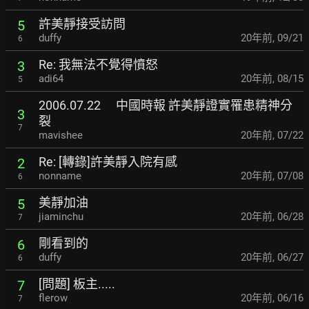
許美靜接受訪問
5
duffy
20年前
,
09/21
6
Re: 我無法不覺得憤怒
3
adi64
20年前
,
08/15
5
2006.07.22 中國時報 許美靜證實罹患精神分
3
裂
7
mavishee
20年前
,
07/22
Re: [轉錄]許美靜入院有感
2
nonname
20年前
,
07/08
6
美靜加油
5
jiaminchu
20年前
,
06/28
7
剛看到的
6
duffy
20年前
,
06/27
6
[問題] 板主.....
7
flerow
20年前
,
06/16
7