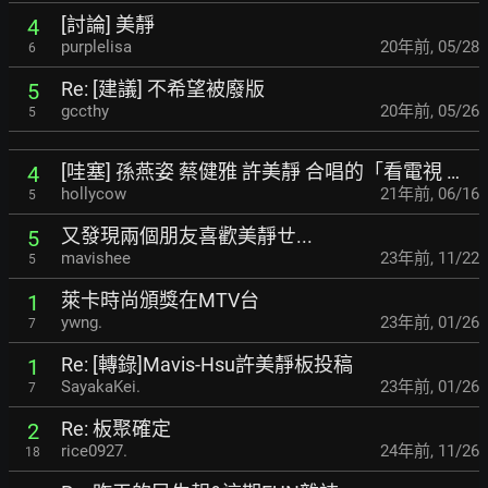
[討論] 美靜
4
purplelisa
20年前
,
05/28
6
Re: [建議] 不希望被廢版
5
gccthy
20年前
,
05/26
5
[哇塞] 孫燕姿 蔡健雅 許美靜 合唱的「看電視 …
4
hollycow
21年前
,
06/16
5
又發現兩個朋友喜歡美靜ㄝ...
5
mavishee
23年前
,
11/22
5
萊卡時尚頒獎在MTV台
1
ywng.
23年前
,
01/26
7
Re: [轉錄]Mavis-Hsu許美靜板投稿
1
SayakaKei.
23年前
,
01/26
7
Re: 板聚確定
2
rice0927.
24年前
,
11/26
18