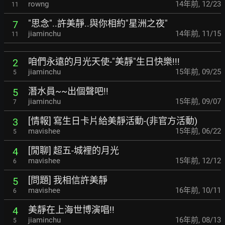
rowng
14年前
,
12/23
11
"思念"..許美靜..與你相約"星洲之夜"
7
jiaminchu
14年前
,
11/15
11
咱們永遠的月光天使-"美靜"生日快樂!!!
2
jiaminchu
15年前
,
09/25
5
潛水員~~出個聲吧!!
5
jiaminchu
15年前
,
09/07
7
[情報] 寫生日卡片給美靜活動-(非官方活動)
3
mavishee
15年前
,
06/22
5
[閒聊] 超五-城裡的月光
4
mavishee
15年前
,
12/12
6
[問題] 我相信許美靜
5
mavishee
16年前
,
10/11
6
美靜在上海世博演唱!!
4
jiaminchu
16年前
,
08/13
5