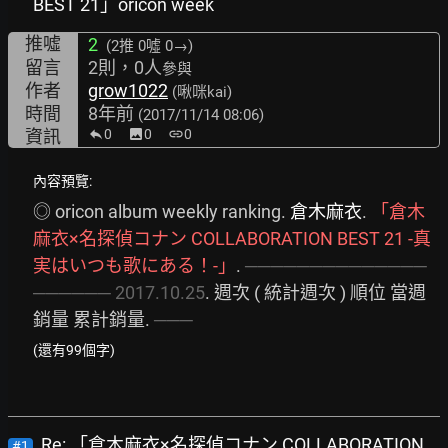
BEST 21」oricon week
推噓
2
(2推
0噓 0→
)
留言
2則，0人
參與
作者
grow1022
(啾咪kai)
時間
8年前
(2017/11/14 08:06)
資訊
0
image
0
link
0
內容預覽:
◎ oricon album weekly ranking. 
倉木麻衣
. 
「倉木
麻衣×名探偵コナン
COLLABORATION
BEST
21
-真
実はいつも歌にある！-」
. 
──────────────
──────
2017.10.25
. 週次 ( 統計週次 ) 順位 當週
銷量 累計銷量. 
───
(還有99個字)
Re: 「倉木麻衣×名探偵コナン COLLABORATION
#1