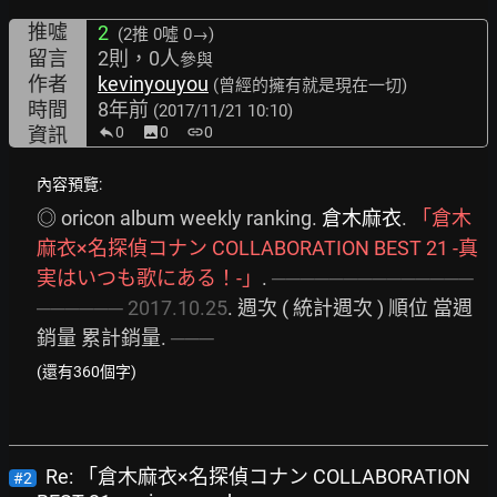
推噓
2
(2推
0噓 0→
)
留言
2則，0人
參與
作者
kevinyouyou
(曾經的擁有就是現在一切)
時間
8年前
(2017/11/21 10:10)
資訊
0
image
0
link
0
內容預覽:
◎ oricon album weekly ranking. 
倉木麻衣
. 
「倉木
麻衣×名探偵コナン
COLLABORATION
BEST
21
-真
実はいつも歌にある！-」
. 
──────────────
──────
2017.10.25
. 週次 ( 統計週次 ) 順位 當週
銷量 累計銷量. 
───
(還有360個字)
Re: 「倉木麻衣×名探偵コナン COLLABORATION
#2