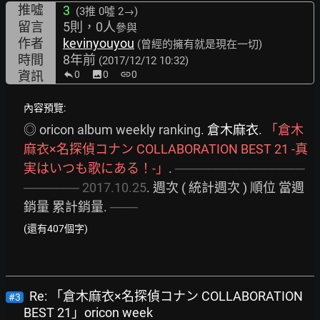
推噓
3
(3推
0噓 2→
)
留言
5則，0人
參與
作者
kevinyouyou
(曾經的擁有就是現在一切)
時間
8年前
(2017/12/12 10:32)
資訊
0
image
0
link
0
內容預覽:
◎ oricon album weekly ranking. 
倉木麻衣
. 
「倉木
麻衣×名探偵コナン
COLLABORATION
BEST
21
-真
実はいつも歌にある！-」
. 
──────────────
──────
2017.10.25
. 週次 ( 統計週次 ) 順位 當週
銷量 累計銷量. 
───
(還有407個字)
Re: 「倉木麻衣×名探偵コナン COLLABORATION
#3
BEST 21」oricon week