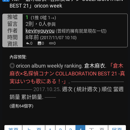
BEST 21」oricon week
推噓
1
(1推
0噓 1→
)
留言
2則，0人
參與
作者
kevinyouyou
(曾經的擁有就是現在一切)
時間
8年前
(2017/11/07 10:10)
資訊
0
image
0
link
0
內容預覽:
◎ oricon album weekly ranking. 
倉木麻衣
. 
「倉木
麻衣×名探偵コナン
COLLABORATION
BEST
21
-真
実はいつも歌にある！-」
. 
──────────────
──────
2017.10.25
. 週次 ( 統計週次 ) 順位 當週
銷量 累計銷量. 
───
(還有64個字)