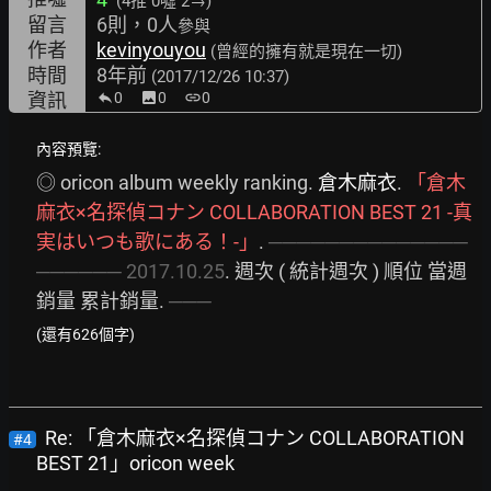
(4推
0噓 2→
)
留言
6則，0人
參與
作者
kevinyouyou
(曾經的擁有就是現在一切)
時間
8年前
(2017/12/26 10:37)
資訊
0
image
0
link
0
內容預覽:
◎ oricon album weekly ranking. 
倉木麻衣
. 
「倉木
麻衣×名探偵コナン
COLLABORATION
BEST
21
-真
実はいつも歌にある！-」
. 
──────────────
──────
2017.10.25
. 週次 ( 統計週次 ) 順位 當週
銷量 累計銷量. 
───
(還有626個字)
Re: 「倉木麻衣×名探偵コナン COLLABORATION
#4
BEST 21」oricon week