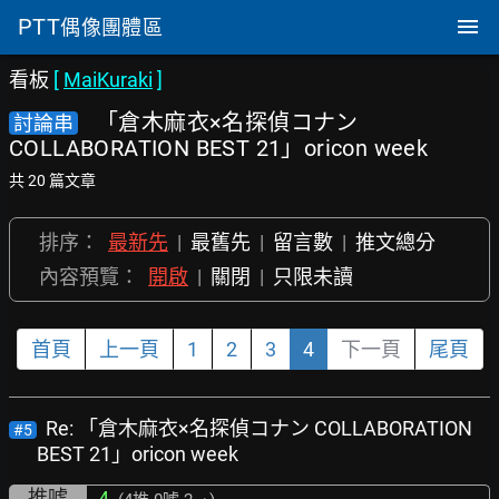
PTT
偶像團體區
看板
[
MaiKuraki
]
「倉木麻衣×名探偵コナン
討論串
COLLABORATION BEST 21」oricon week
共 20 篇文章
排序：
最新先
|
最舊先
|
留言數
|
推文總分
內容預覽：
開啟
|
關閉
|
只限未讀
首頁
上一頁
1
2
3
4
下一頁
尾頁
Re: 「倉木麻衣×名探偵コナン COLLABORATION
#5
BEST 21」oricon week
推噓
4