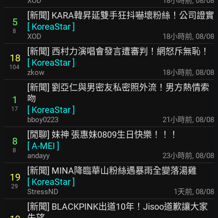
XOD
18小時前
,
08/08
[新聞] KARA韓昇延雙手狂抖嚇壞粉絲！公司證實
5
[
KoreaStar
]
8
XOD
18小時前
,
08/08
[新聞] 西村力演唱會發言遭審判！網怒斥無恥！
18
[
KoreaStar
]
104
zkow
18小時前
,
08/08
[新聞] 劉亞仁與男密友私密照外流！男方熱情索
吻
1
[
KoreaStar
]
17
bboy0223
21小時前
,
08/08
[閒聊] 妹神 張惠妹0809生日快樂！！！
8
[
A-MEI
]
8
andayy
23小時前
,
08/08
[新聞] MINA降臨華山粉絲遇暴雨全變落湯雞
19
[
KoreaStar
]
29
StressND
1天前
,
08/08
[新聞] BLACKPINK出道10年！Jisoo道歉讓大家
失望