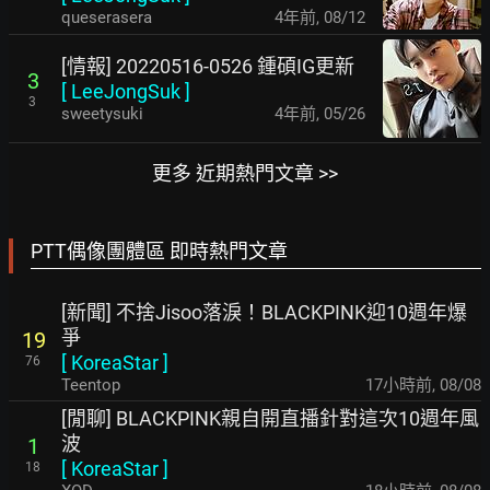
queserasera
4年前
,
08/12
[情報] 20220516-0526 鍾碩IG更新
3
[
LeeJongSuk
]
3
sweetysuki
4年前
,
05/26
更多 近期熱門文章 >>
PTT偶像團體區 即時熱門文章
[新聞] 不捨Jisoo落淚！BLACKPINK迎10週年爆
爭
19
[
KoreaStar
]
76
Teentop
17小時前
,
08/08
[閒聊] BLACKPINK親自開直播針對這次10週年風
波
1
[
KoreaStar
]
18