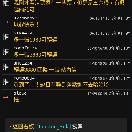
推
我剛才看清票還有一些票，但是是五六樓，有興
趣的話可
3年前
, 8
a27666693
06/10 14:10,
F
→
以趕快買！
3年前
, 9
KIRA429
06/10 15:39,
F
推
多一張5980可轉讓
3年前
, 10
moonfairy
06/10 16:19,
F
推
多一張3880可轉讓
3年前
, 11
ant1234
06/10 18:25,
F
推
轉讓3880 四樓 一張 站內信
3年前
, 12
momo0804
06/10 18:57,
F
推
買到了！！題目有難到差點進不去哈哈哈
2年前
, 13
glo6e
12/29 00:19,
F
→
推
‣
返回看板
[
LeeJongSuk
]
觀察