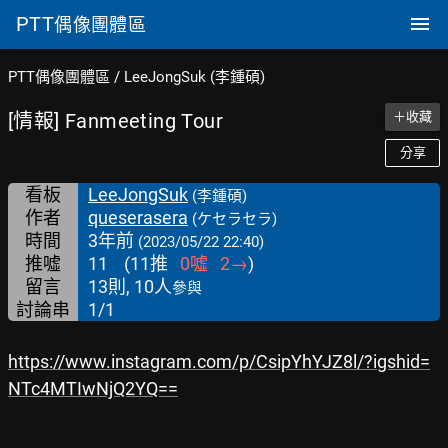
PTT
偶像團體區
PTT偶像團體區
/
LeeJongSuk (李鍾碩)
[情報] Fanmeeting Tour
＋收藏
分享
看板
LeeJongSuk
(李鍾碩)
作者
queserasera
(ケセラセラ)
時間
3年前
(2023/05/22 22:40)
推噓
11
(
11
推
0
噓
2
→
)
留言
13則, 10人
參與
討論串
1/1
https://www.instagram.com/p/CsipYhYJZ8l/?igshid=
NTc4MTIwNjQ2YQ==