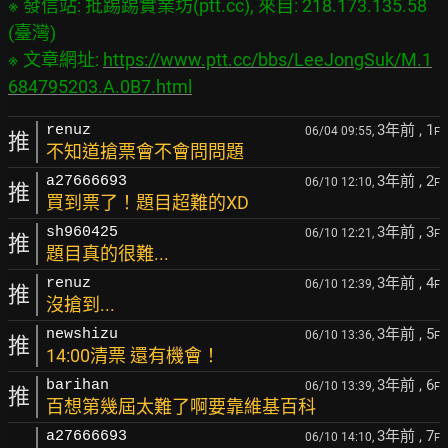
※ 發信站: 批踢踢實業坊(ptt.cc), 來自: 218.173.135.58 
(臺灣)

※ 文章網址: 
https://www.ptt.cc/bbs/LeeJongSuk/M.1
684795203.A.0B7.html
3年前
, 1
renuz
06/04 09:55,
F
推
不知道搶票會不會問問題
3年前
, 2
a27666693
06/10 12:10,
F
推
買到票了！題目超難的XD
3年前
, 3
sh960425
06/10 12:21,
F
推
題目真的很難...
3年前
, 4
renuz
06/10 12:39,
F
推
沒搶到...
3年前
, 5
newshizu
06/10 13:36,
F
推
14:00清票 還有機會！
3年前
, 6
barihan
06/10 13:39,
F
推
百想第幾屆太難了啊要靠維基百科
3年前
, 7
a27666693
06/10 14:10,
F