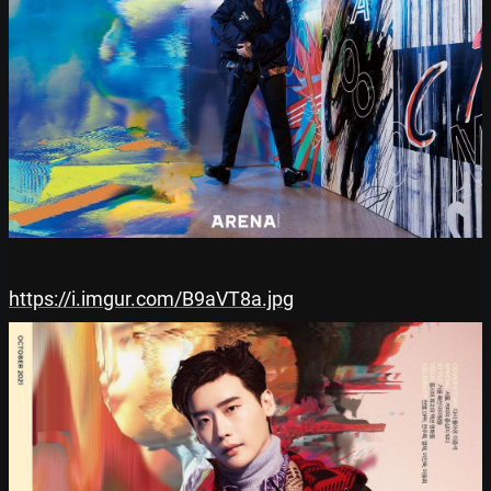
https://i.imgur.com/B9aVT8a.jpg