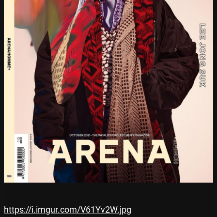
https://i.imgur.com/V61Yv2W.jpg