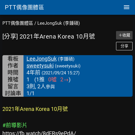
PTT
偶像團體區
PTT偶像團體區
/
LeeJongSuk (李鍾碩)
[分享] 2021年Arena Korea 10月號
＋收藏
分享
看板
LeeJongSuk
(李鍾碩)
作者
sweetysuki
(sweetysuki)
時間
4年前
(2021/09/24 15:27)
推噓
1
(
1
推
0
噓
2
→
)
留言
3則, 2人
參與
討論串
1/1
2021年Arena Korea 10月號
#前導影片
https://fb.watch/8dERs9ePdA/