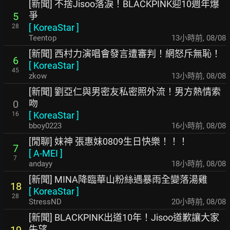
[新聞] 不捨Jisoo落淚！BLACKPINK迎10週年爆
爭
5
[
KoreaStar
]
28
Teentop
13小時前
,
08/08
[新聞] 西村力演唱會發言遭審判！網怒斥無恥！
6
[
KoreaStar
]
45
zkow
13小時前
,
08/08
[新聞] 劉亞仁與男密友私密照外流！男方熱情索
吻
0
[
KoreaStar
]
16
bboy0223
16小時前
,
08/08
[閒聊] 妹神 張惠妹0809生日快樂！！！
7
[
A-MEI
]
7
andayy
18小時前
,
08/08
[新聞] MINA降臨華山粉絲遇暴雨全變落湯雞
18
[
KoreaStar
]
28
StressND
20小時前
,
08/08
[新聞] BLACKPINK出道10年！Jisoo道歉讓大家
失望