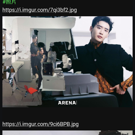
#照片
https://i.imgur.com/7qi3bf2.jpg
https://i.imgur.com/9ci6BPB.jpg