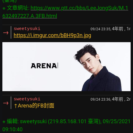
※ 文章網址: 
https://www.ptt.cc/bbs/LeeJongSuk/M.1
632497227.A.3FB.html
4年前
, 1
sweetysuki
09/24 23:35,
F
→
https://i.imgur.com/bBH9p3n.jpg
4年前
, 2
sweetysuki
09/24 23:36,
F
→
↑Arena的FB封面
※ 編輯: sweetysuki (219.85.168.101 臺灣), 09/25/2021 