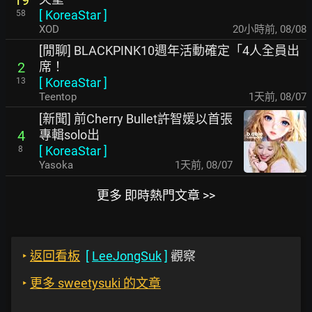
19
[
KoreaStar
]
58
XOD
20小時前
,
08/08
[閒聊] BLACKPINK10週年活動確定「4人全員出
席！
2
[
KoreaStar
]
13
Teentop
1天前
,
08/07
[新聞] 前Cherry Bullet許智媛以首張
專輯solo出
4
[
KoreaStar
]
8
Yasoka
1天前
,
08/07
更多 即時熱門文章 >>
‣
返回看板
[
LeeJongSuk
]
觀察
‣
更多 sweetysuki 的文章