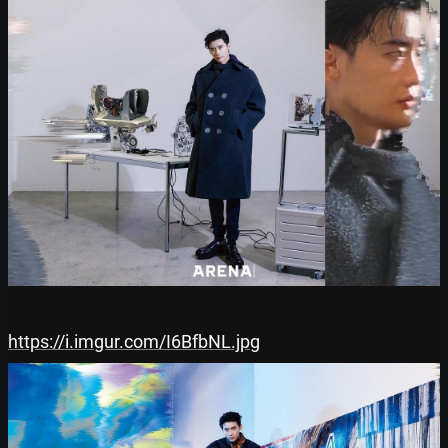
https://i.imgur.com/I6BfbNL.jpg