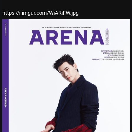
https://i.imgur.com/WiARiFW.jpg