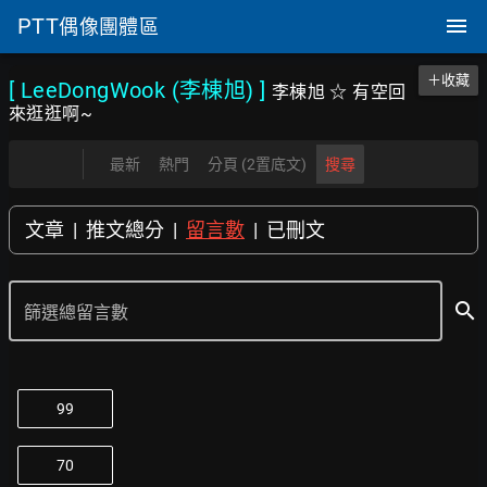
PTT
偶像團體區
＋收藏
[ LeeDongWook (李棟旭)
]
李棟旭 ☆ 有空回
來逛逛啊~
最新
熱門
分頁 (2置底文)
搜尋
文章
|
推文總分
|
留言數
|
已刪文
search
篩選總留言數
99
70