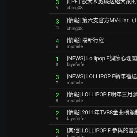
[LPF ] 敖犬＆威廉送給大家
3
ching08
9
[情報] 第六支官方MV-Liar（1
3
12
ching08
[情報] 最新行程
4
michele
6
[NEWS] Lollipop F調節心
1
fayefeifei
5
[NEWS] LOLLIPOP F
3
michele
7
[情報] LOLLIPOP F明年三
2
michele
5
[情報] 2011年TVB8金曲榜
2
fayefeifei
9
[其他] LOLLIPOP F 參與的
3
fayefeifei
6