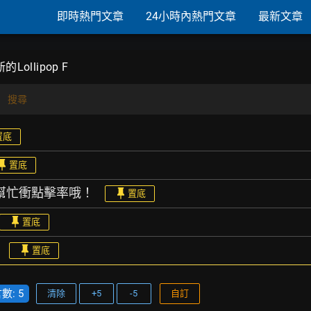
即時熱門文章
24小時內熱門文章
最新文章
的Lollipop F
搜尋
置底
置底
時幫忙衝點擊率哦！
置底
置底
置底
: 5
清除
+5
-5
自訂