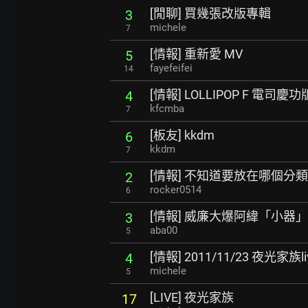
[閒聊] 買幾張改版專輯
3
michele
7
[情報] 重新愛 MV
5
fayefeifei
14
[情報] LOLLIPOP F 電
4
kfcmba
7
[板友] kkdm
6
kkdm
7
[情報] 不知道要放在哪個分類...
2
rocker0514
6
[情報] 威廉大爆阿緯「小器
3
aba00
5
[情報] 2011/11/23 夜光家族
4
michele
5
[LIVE] 夜光家族
17