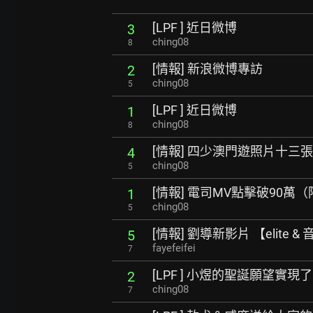
[LPF ] 近日微博
3
ching08
8
[情報] 新浪微博專訪
2
ching08
5
[LPF ] 近日微博
1
ching08
8
[情報] 四少澳門遊照片十三
4
ching08
5
[情報] 電司MV點擊破90萬
1
ching08
5
[情報] 劉導新影片 【elite 
5
fayefeifei
7
[LPF ] 小煜的聖誕願望實現了
2
ching08
7