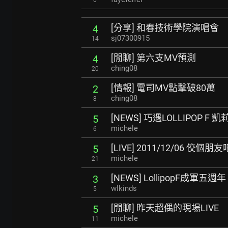
[分享] 和春技術學院演唱會
4
sj07300915
14
[閒聊] 第六支MV預測
4
ching08
20
[情報] 電司MV點擊破80萬
2
ching08
8
[NEWS] 巧遇LOLLIPOP 
5
michele
6
[LIVE] 2011/12/06 佼個朋友
5
michele
21
[NEWS] LollipopF成軍五
3
wlkinds
5
[閒聊] 昨天超偶的現場LIVE
5
michele
11