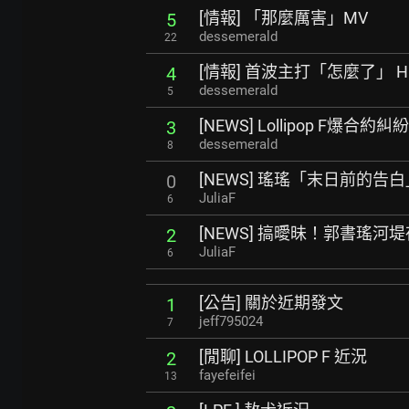
[情報] 「那麼厲害」MV
5
dessemerald
22
[情報] 首波主打「怎麼了」 H
4
dessemerald
5
[NEWS] Lollipop F爆合約
3
dessemerald
8
[NEWS] 瑤瑤「末日前的告
0
JuliaF
6
[NEWS] 搞曖昧！郭書瑤
2
JuliaF
6
[公告] 關於近期發文
1
jeff795024
7
[閒聊] LOLLIPOP F 近況
2
fayefeifei
13