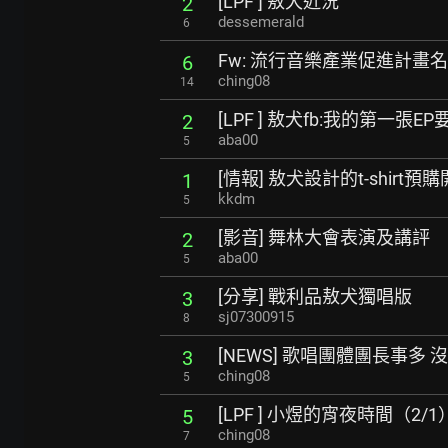
[LPF ] 敖犬近況
2
dessemerald
6
Fw: 流行音樂產業促進計畫
6
ching08
14
[LPF ] 敖犬fb:我的第一張
2
aba00
5
[情報] 敖犬設計的t-shirt預
1
kkdm
5
[影音] 舞林大會表演及講評
2
aba00
5
[分享] 戰利品敖犬獨唱版
3
sj07300915
8
[NEWS] 歌唱團體團長事多
3
ching08
5
[LPF ] 小煜的宵夜時間（2/1
5
ching08
7