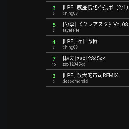
[LPF ] 威廉慢跑不孤單（2/1
3
ching08
5
[分享] 《クレアスタ》Vol.0
5
fayefeifei
9
[LPF ] 近日微博
4
ching08
9
[板友] zax12345xx
7
zax12345xx
16
[LPF ] 敖犬的電司REMIX
3
dessemerald
6