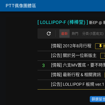
PTT
偶像團體區
[ LOLLIPOP-F (棒棒堂)
]
新EP @ 新
最新
熱門
分頁 (5置底文)
[情報] 2012年8月行程
[公告] 關於另一位新版主
[情報] 六支MV置底，要不
3
[情報] 最新行程 & 相關資訊
[公告] LOLLIPOP F 板規 ver.1
篩選留言數