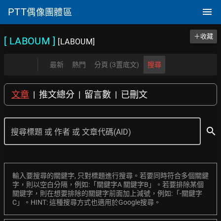
PTT
偶像團體區
＋收藏
[ LABOUM
]
[LABOUM]
最新
熱門
分頁 (3置底文)
搜尋
文章
|
推文總分
|
留言數
|
已刪文
search
搜尋標題 或 作者 或 文章代碼(AID)
輸入要搜尋的關鍵字, 只對標題進行搜尋。若要同時符合多個關鍵
字，則以空白分隔，例如:「關鍵字A 關鍵字B」。若要排除某個
關鍵字，則在想要排除的關鍵字前面加上減號，例如:「-關鍵字
C」。HINT: 這種搜尋方式也適用於Google搜尋。