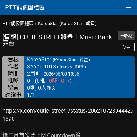
PTT
偶像團體區
PTT偶像團體區
/
KoreaStar (Korea Star - 韓星)
[情報] CUTIE STREET將登上Music Bank
＋收藏
舞台
分享
看板
KoreaStar
(Korea Star - 韓星)
作者
SeanLi1013
(TrunksHOPE)
時間
2月前
(2026/06/03 10:36)
推噓
0
(
0
推
0
噓
0
→
)
留言
0則, 0人
參與
討論串
1/1
https://x.com/cutie_street_/status/206210723944429
1890