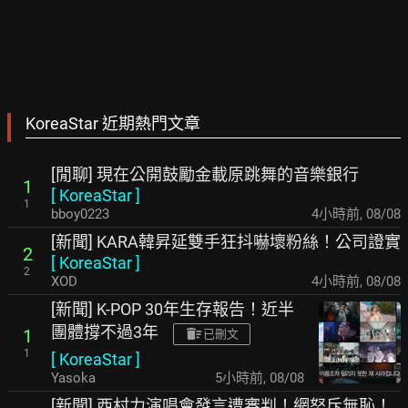
KoreaStar 近期熱門文章
[閒聊] 現在公開鼓勵金載原跳舞的音樂銀行
1
[
KoreaStar
]
1
bboy0223
4小時前
,
08/08
[新聞] KARA韓昇延雙手狂抖嚇壞粉絲！公司證實
2
[
KoreaStar
]
2
XOD
4小時前
,
08/08
[新聞] K-POP 30年生存報告！近半
團體撐不過3年
1
已刪文
1
[
KoreaStar
]
Yasoka
5小時前
,
08/08
[新聞] 西村力演唱會發言遭審判！網怒斥無恥！