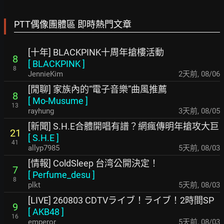
PTT偶像團體區 即時熱門文章
[十年] BLACKPINK十周年搶樓活動
8
[
BLACKPINK
]
8
JennieKim
2天前
,
08/06
[閒聊] 家族內的“電子音樂”曲風推薦
8
[
Mo-Musume
]
13
rayhung
3天前
,
08/05
[新聞] S.H.E合體開唱有譜？網瘋傳明年搶攻大巨
21
[
S.H.E
]
41
allyp7985
5天前
,
08/03
[情報] ColdSleep 台湾公開決定！
7
[
Perfume_desu
]
8
plkt
5天前
,
08/03
[LIVE] 260803 CDTVライブ！ライブ！2時間SP
9
[
AKB48
]
16
emperor
5天前
,
08/03