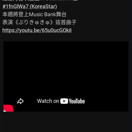
#1fnGlWa7 (KoreaStar)
本週將登上Music Bank舞台

https://youtu.be/65u0ucGOkiI