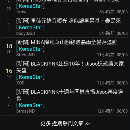
1
[
KoreaStar
]
25
zkow
5小時前
,
08/08
[新聞] 車佳元錄音曝光 嗆能讓李昇基、泰民死
1
[
KoreaStar
]
5
bboy0223
8小時前
,
08/08
[新聞] MINA降臨華山粉絲遇暴雨全變落湯雞
18
[
KoreaStar
]
28
StressND
11小時前
,
08/08
[新聞] BLACKPINK出道10年！Jisoo道歉讓大家
失望
16
[
KoreaStar
]
40
XOD
12小時前
,
08/08
[新聞] BLACKPINK十週年同框直播Jisoo再度道
歉
1
[
KoreaStar
]
5
StressND
12小時前
,
08/08
更多 近期熱門文章 >>