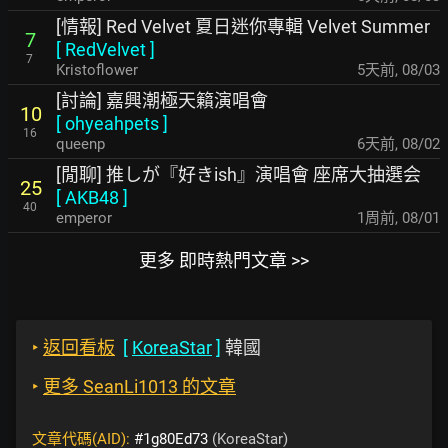
[情報] Red Velvet 夏日迷你專輯 Velvet Summer
7
[
RedVelvet
]
7
Kristoflower
5天前
,
08/03
[討論] 嘉興潮極天籟演唱會
10
[
ohyeahpets
]
16
queenp
6天前
,
08/02
[閒聊] 推しが『好きish』演唱會 座席大抽選会
25
[
AKB48
]
40
emperor
1周前
,
08/01
更多 即時熱門文章 >>
‣
返回看板
[
KoreaStar
]
韓國
‣
更多 SeanLi1013 的文章
文章代碼(AID):
#1g80Ed73
(KoreaStar)