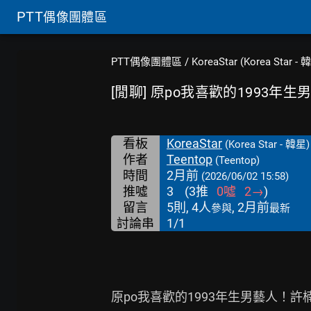
PTT
偶像團體區
PTT偶像團體區
/
KoreaStar (Korea Star - 
[閒聊] 原po我喜歡的1993年
看板
KoreaStar
(Korea Star - 韓星)
作者
Teentop
(Teentop)
時間
2月前
(2026/06/02 15:58)
推噓
3
(
3
推
0
噓
2
→
)
留言
5則, 4人
, 2月前
參與
最新
討論串
1/1
原po我喜歡的1993年生男藝人！許