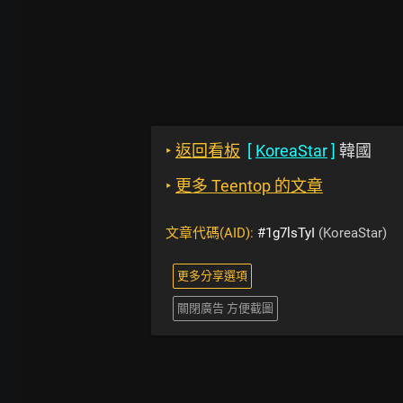
‣
返回看板
[
KoreaStar
]
韓國
‣
更多 Teentop 的文章
文章代碼(AID):
#1g7lsTyI
(KoreaStar)
更多分享選項
關閉廣告 方便截圖