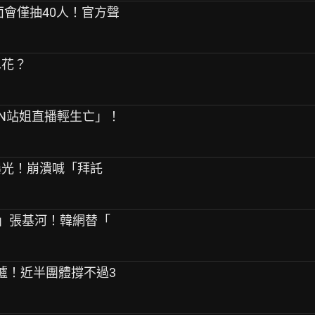
年見面會僅抽40人！官方聲
水花？
PEN站姐直播輕生亡」！
音曝光！崩潰喊「拜託
友」張基河！韓網替「
告出爐！近半團體撐不過3