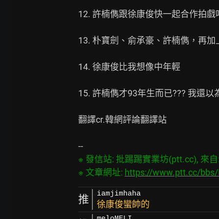
12. 許楠儁跟徐康俊快一起合作拍戲吧
13. 朴寶劍、俞承豪、許楠儁，再加上這
14. 徐康俊比我想像中年輕

15. 許楠儁才93年生而已??? 我還
翻譯cr.韓網評論翻譯站

※ 發信站: 批踢踢實業坊(ptt.cc), 來自: 1
※ 文章網址: 
https://www.ptt.cc/bb
iamjimhaha
推
徐康俊蠻帥的
meloMELI