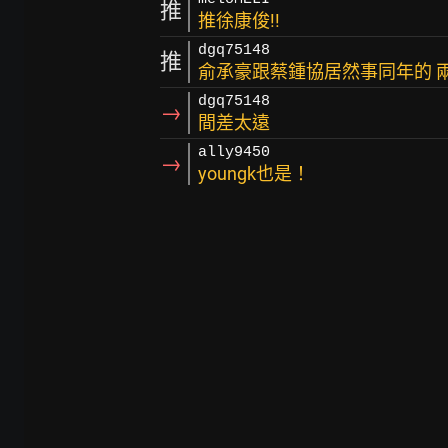
推
推徐康俊!!
dgq75148
推
俞承豪跟蔡鍾協居然事同年的 
dgq75148
→
間差太遠
ally9450
→
youngk也是！