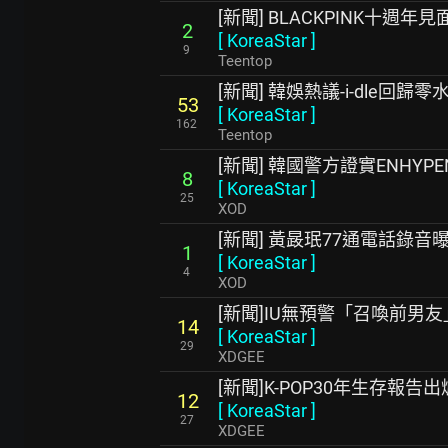
[新聞] BLACKPINK十週
2
[
KoreaStar
]
9
Teentop
[新聞] 韓娛熱議-i-dle回歸零
53
[
KoreaStar
]
162
Teentop
[新聞] 韓國警方證實ENHY
8
[
KoreaStar
]
25
XOD
[新聞] 黃晸珉77通電話錄
1
[
KoreaStar
]
4
XOD
[新聞]IU無預警「召喚前男
14
[
KoreaStar
]
29
XDGEE
[新聞]K-POP30年生存報
12
[
KoreaStar
]
27
XDGEE