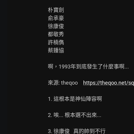
朴寶劍

俞承豪

徐康俊

都敬秀

許楠儁

蔡鍾協

啊，1993年到底發生了什麼事啊...

來源: theqoo　
https://theqoo.net/
1. 這根本是神仙陣容啊

2. 唉... 根本選不出來...

3. 徐康俊   真的帥到不行
