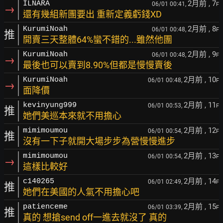
2月前
, 7
ILNARA
06/01 00:41,
F
→
還有幾組新團要出 重新定義虧錢XD
2月前
, 8
KurumiNoah
06/01 00:48,
F
推
開賣三天整體64%蠻不錯的...雖然他團
2月前
, 9
KurumiNoah
06/01 00:48,
F
→
最後也可以賣到8.90%但都是慢慢賣後
2月前
, 10
KurumiNoah
06/01 00:48,
F
→
面降價
2月前
, 11
kevinyung999
06/01 00:53,
F
推
她們美巡本來就不用擔心
2月前
, 12
mimimoumou
06/01 00:54,
F
推
沒有一下子就開大場步步為營慢慢進步
2月前
, 13
mimimoumou
06/01 00:54,
F
→
這樣比較好
2月前
, 14
c140265
06/01 02:49,
F
推
她們在美國的人氣不用擔心吧
2月前
, 15
patienceme
06/01 03:39,
F
推
真的 想搶send off一進去就沒了 真的