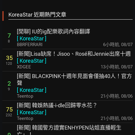
KoreaStar 近期熱門文章
[閒聊] IU的ig配樂歌詞內容翻譯
7
[
KoreaStar
]
8
BBRFERRARI
6小時前
,
08/07
[新聞]Lisa缺席！Jisoo、Rosé和Jennie出席十週
35
[
KoreaStar
]
120
XDGEE
13小時前
,
08/07
[新聞] BLACKPINK十週年見面會僅抽40人！官方
聲
2
[
KoreaStar
]
9
Teentop
21小時前
,
08/06
[新聞] 韓娛熱議-i-dle回歸零水花？
75
[
KoreaStar
]
232
Teentop
21小時前
,
08/06
[新聞] 韓國警方證實ENHYPEN站姐直播輕生
亡」！