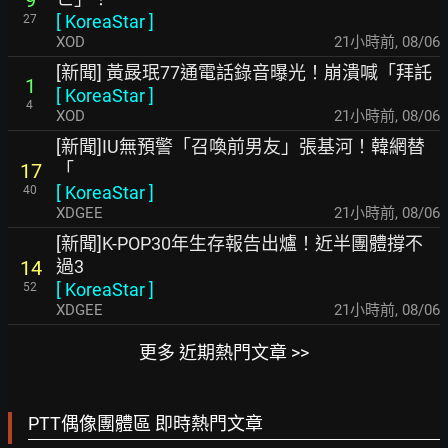
9
[
KoreaStar
]
27
XOD
21小時前
,
08/06
[新聞] 黃晸珉77通電話錄音曝光！崩潰喊「拜託
1
[
KoreaStar
]
4
XOD
21小時前
,
08/06
[新聞]IU無預警「召喚前男友」張基河！韓網替
「
17
[
KoreaStar
]
40
XDGEE
21小時前
,
08/06
[新聞]K-POP30年生存報告出爐！近半團體撐不
過3
14
[
KoreaStar
]
52
XDGEE
21小時前
,
08/06
更多 近期熱門文章 >>
PTT偶像團體區 即時熱門文章