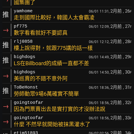
國集團了
2月前
, 26
yamhome
06/01 11:31,
F
推
走到國際比較好，韓國人太會霸凌
2月前
, 27
pf775
06/01 12:09,
F
→
數字看看就好不要認真
2月前
, 28
rlj0858
06/01 12:12,
F
推
樓上說得對，就跟775講的話一樣
2月前
, 29
bighdogs
06/01 14:49,
F
推
LS在Billboard的成績一直都不差
2月前
, 30
bighdogs
06/01 14:50,
F
→
美巡賣的不錯不意外阿
2月前
, 31
ToBeHonst
06/01 18:36,
F
推
勞師動眾9場6萬確實不簡單
2月前
, 32
goingtoofar
06/01 18:56,
F
→
因為門票賣出去是實打實的才沒辦法說
2月前
, 33
goingtoofar
06/01 18:56,
F
→
什麼 不然早就開始被抹黑灌水了
2月前
, 34
etim51893
06/02 02:56,
F