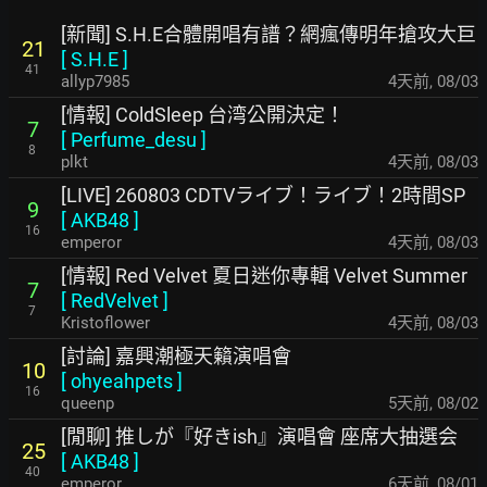
[新聞] S.H.E合體開唱有譜？網瘋傳明年搶攻大巨
21
[
S.H.E
]
41
allyp7985
4天前
,
08/03
[情報] ColdSleep 台湾公開決定！
7
[
Perfume_desu
]
8
plkt
4天前
,
08/03
[LIVE] 260803 CDTVライブ！ライブ！2時間SP
9
[
AKB48
]
16
emperor
4天前
,
08/03
[情報] Red Velvet 夏日迷你專輯 Velvet Summer
7
[
RedVelvet
]
7
Kristoflower
4天前
,
08/03
[討論] 嘉興潮極天籟演唱會
10
[
ohyeahpets
]
16
queenp
5天前
,
08/02
[閒聊] 推しが『好きish』演唱會 座席大抽選会
25
[
AKB48
]
40
emperor
6天前
,
08/01