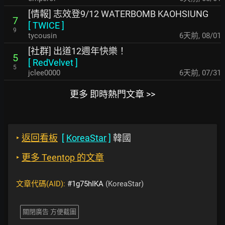
[情報] 志效登9/12 WATERBOMB KAOHSIUNG
7
[
TWICE
]
9
tycousin
6天前
,
08/01
[社群] 出道12週年快樂！
5
[
RedVelvet
]
5
jclee0000
6天前
,
07/31
更多 即時熱門文章 >>
‣
返回看板
[
KoreaStar
]
韓國
‣
更多 Teentop 的文章
文章代碼(AID):
#1g75hIKA
(KoreaStar)
關閉廣告 方便截圖