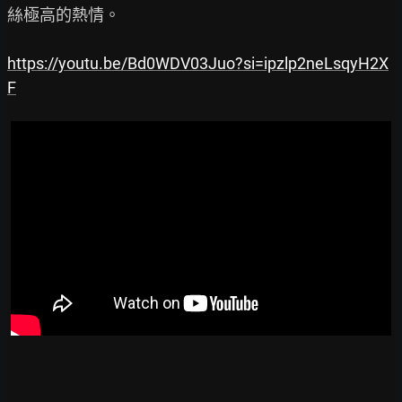
絲極高的熱情。

https://youtu.be/Bd0WDV03Juo?si=ipzlp2neLsqyH2X
F