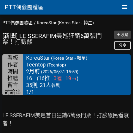
PTT
偶像團體區
PTT偶像團體區
/
KoreaStar (Korea Star - 韓星)
[新聞] LE SSERAFIM美巡狂銷6萬張門
＋收藏
票！打臉酸
分享
看板
KoreaStar
(Korea Star - 韓星)
作者
Teentop
(Teentop)
時間
2月前
(2026/05/31 15:59)
推噓
16
(
16
推
0
噓
19
→
)
留言
35則, 21人
參與
討論串
1/1
LE SSERAFIM美巡首日狂銷6萬張門票！打臉酸民看衰
者！
