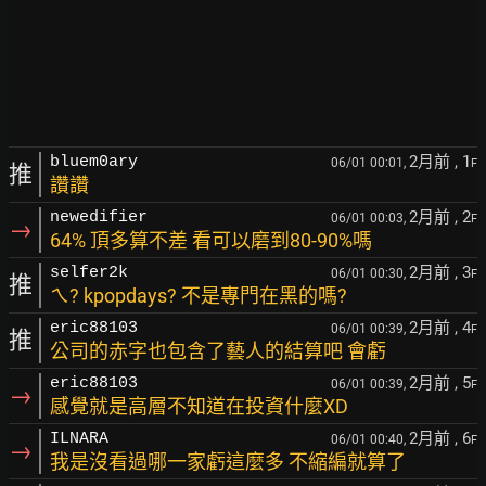
2月前
, 1
bluem0ary
06/01 00:01,
F
推
讚讚
2月前
, 2
newedifier
06/01 00:03,
F
→
64% 頂多算不差 看可以磨到80-90%嗎
2月前
, 3
selfer2k
06/01 00:30,
F
推
ㄟ? kpopdays? 不是專門在黑的嗎?
2月前
, 4
eric88103
06/01 00:39,
F
推
公司的赤字也包含了藝人的結算吧 會虧
2月前
, 5
eric88103
06/01 00:39,
F
→
感覺就是高層不知道在投資什麼XD
2月前
, 6
ILNARA
06/01 00:40,
F
→
我是沒看過哪一家虧這麼多 不縮編就算了