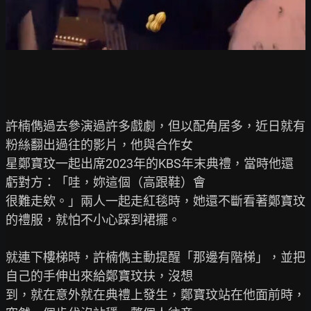
許楠儁過去參演過許多戲劇，但以配角居多，近日就有
粉絲翻出過往的影片，他與合作女

星鄭寶玟一起出席2023年的KBS年末典禮，當時他還
虧對方：「哇，妳這個（高跟鞋）會

很難走欸。」兩人一起走紅毯時，她還不斷看著鄭寶玟
的禮服，就怕不小心踩到裙擺。

就連下樓梯時，許楠儁主動提醒「那邊有階梯」，並把
自己的手伸出來給鄭寶玟扶，沒想

到，就在意外就在典禮上發生，鄭寶玟站在他面前時，