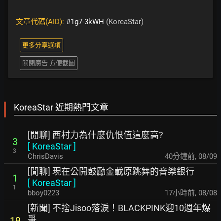
文章代碼(AID):
#1g7-3kWH
(KoreaStar)
更多分享選項
關閉廣告 方便截圖
KoreaStar 近期熱門文章
[閒聊] 西村力為什麼仇恨值這麼高?
3
[
KoreaStar
]
3
ChrisDavis
40分鐘前
,
08/09
[閒聊] 現在公開鼓勵金載原跳舞的音樂銀行
1
[
KoreaStar
]
1
bboy0223
17小時前
,
08/08
[新聞] 不捨Jisoo落淚！BLACKPINK迎10週年爆
爭
19