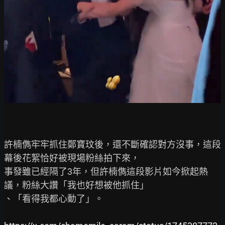
許楠儁牢牢抓住鄭寶玟後，還不斷確認對方沒事，這段
幕後花絮恰好被現場粉絲拍下來，

事發雖已經隔了3年，但許楠儁這段影片如今掀起熱
議，粉絲大讚「我也好想被他抓住」

、「看得我都心動了」。
