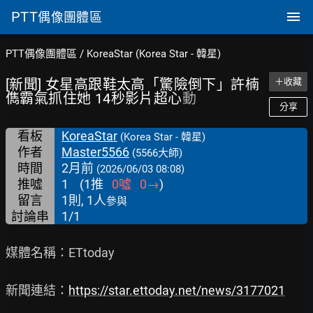
PTT
偶像團體區
PTT偶像團體區
/
KoreaStar (Korea Star - 韓星)
[新聞] 女星高跟鞋太高「驚險倒下」許楠
＋收藏
儁霸氣抓住她 14秒影片超心
動
分享
看板
KoreaStar
(Korea Star - 韓星)
作者
Master5566
(5566大師)
時間
2月前
(2026/06/03 08:08)
推噓
1
(
1
推
0
噓
0
→
)
留言
1則, 1人
參與
討論串
1/1
媒體名稱：ETtoday

新聞連結：
https://star.ettoday.net/news/3177021