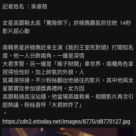
記者姓名 ：吳睿慈

女星高跟鞋太高「驚險倒下」許楠儁霸氣抓住她  14秒
影片超心動

南韓男星許楠儁近來主演《我的王室死對頭》打開知名
度，他一人分飾兩角，一邊是深情

大君李賢，另一邊是「瘋子財閥」車世界，兩種角色拿
捏得恰恰好，加上帥氣的外貌，人

氣飆漲快速。不少粉絲翻出他過往的影片，其中他與女
星鄭寶玟參加頒獎典禮時，女方因

高跟鞋過高沒站穩，他當場英雄救美，相關影片再次引
起熱議，粉絲直呼「大君帥炸了」

https://cdn2.ettoday.net/images/8770/d8770127.jpg