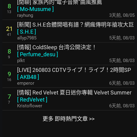
[閒聊] 家族內的“電子音樂”曲風推薦
8
[
Mo-Musume
]
13
rayhung
3天前
,
08/05
[新聞] S.H.E合體開唱有譜？網瘋傳明年搶攻大巨
21
[
S.H.E
]
41
allyp7985
5天前
,
08/03
[情報] ColdSleep 台湾公開決定！
8
[
Perfume_desu
]
9
plkt
5天前
,
08/03
[LIVE] 260803 CDTVライブ！ライブ！2時間SP
9
[
AKB48
]
16
emperor
6天前
,
08/03
[情報] Red Velvet 夏日迷你專輯 Velvet Summer
7
[
RedVelvet
]
7
Kristoflower
6天前
,
08/03
更多 即時熱門文章 >>