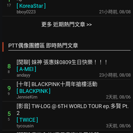
[
KoreaStar
]
17
bboy0223
21小時前
,
08/08
更多 近期熱門文章 >>
PTT偶像團體區 即時熱門文章
[閒聊] 妹神 張惠妹0809生日快樂！！！
8
[
A-MEI
]
8
andayy
23小時前
,
08/08
[十年] BLACKPINK十周年搶樓活動
9
[
BLACKPINK
]
9
JennieKim
2天前
,
08/06
[影音] TW-LOG @ 6TH WORLD TOUR ep.多賢 Pt.
2
5
[
TWICE
]
5
tycousin
3天前
,
08/06