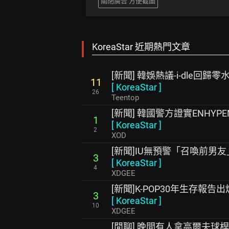
關閉廣告 方便截圖
KoreaStar 近期熱門文章
[新聞] 韓娛熱議-i-dle回歸零
11
[
KoreaStar
]
26
Teentop
[新聞] 韓國警方證實ENHY
1
[
KoreaStar
]
2
XOD
[新聞]IU無預警「召喚前男
3
[
KoreaStar
]
4
XDGEE
[新聞]K-POP30年生存報
3
[
KoreaStar
]
10
XDGEE
[閒聊] 晚間有人拿高爾夫球