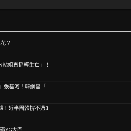
水花？
PEN站姐直播輕生亡」！
友」張基河！韓網替「
告出爐！近半團體撐不過3
桿砸YG大門