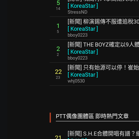
5
[
KoreaStar
]
14
StressND
[新聞] 柳演錫傳不服遭追稅3
1
[
KoreaStar
]
5
bboy0223
[新聞] THE BOYZ確定以
2
[
KoreaStar
]
2
bboy0223
[新聞] 只有始源可以停！崔
22
[
KoreaStar
]
23
whj0530
PTT偶像團體區 即時熱門文章
[新聞] S.H.E合體開唱有
21