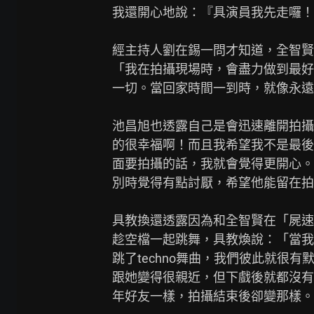
我還開心地說：『具演員我先走囉！
經主持人劉在錫一問才知道，全智賢
「我在拍攝現場時，會盡力做到最好
一切。當回家時間一到時，就像永遠
池昌旭也透露自己是會迅速離開拍攝
的很幸福啊！而且我希望我不是最後
面要拍攝的話，我就會覺得更開心。
別時覺得有點討厭，希望他能留在拍
具教換還透露因為和全智賢在「屍速
趁空檔一起跳舞，具教煥說：「當我跳
跳了techno舞曲，我們彼此就很
跟她變得很親近，但下戲後就都沒有
年好友一樣，拍攝結束後卻變那樣。