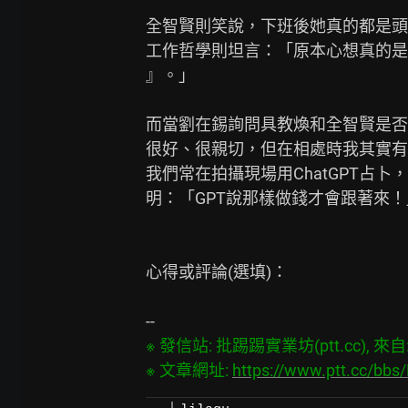
全智賢則笑說，下班後她真的都是頭
工作哲學則坦言：「原本心想真的是
』。」

而當劉在錫詢問具教煥和全智賢是否
很好、很親切，但在相處時我其實有
我們常在拍攝現場用ChatGPT占卜
明：「GPT說那樣做錢才會跟著來！」
心得或評論(選填)：

※ 發信站: 批踢踢實業坊(ptt.cc), 來自: 1
※ 文章網址: 
https://www.ptt.cc/bb