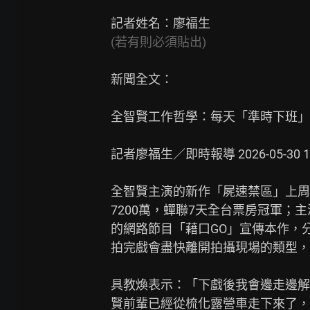
(若有則必須貼出)
新聞全文：

全智賢工作哲學：每天「準時下班」
記者廖福生／即時報導 2026-05-30 12:
全智賢主演的新作「屍速禁區」上周五
7200萬，蟬聯7天全台票房冠軍；
的網路節目「藉口GO」宣傳本作，
拍完戲會盡快離開拍攝現場的類型，
具教煥表示：「下戲後我會邊走邊解
賢前輩已經從梳化露營車走下來了，