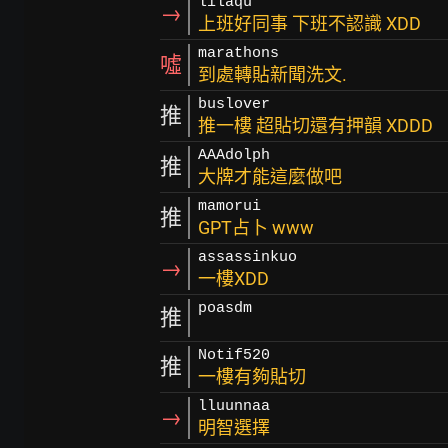
lilaqu
→
上班好同事 下班不認識 XDD
marathons
噓
到處轉貼新聞洗文.
buslover
推
推一樓 超貼切還有押韻 XDDD
AAAdolph
推
大牌才能這麼做吧
mamorui
推
GPT占卜 www
assassinkuo
→
一樓XDD
poasdm
推
Notif520
推
一樓有夠貼切
lluunnaa
→
明智選擇