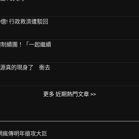
0億! 行政救濟遭駁回
9人體制續團！「一起繼續
始源真的現身了 衝去
更多 近期熱門文章 >>
譜？網瘋傳明年搶攻大巨