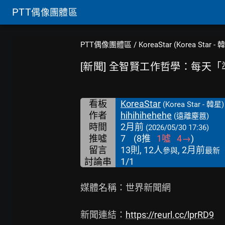
PTT
偶像團體區
PTT偶像團體區
/
KoreaStar (Korea Star - 
[新聞] 全智賢工作哲學：每天
看板
KoreaStar
(Korea Star - 韓星)
作者
hihihihehehe
(遠離塵囂)
時間
2月前
(2026/05/30 17:36)
推噓
7
(
8
推
1
噓
4
→
)
留言
13則, 12人
, 2月前
參與
最新
討論串
1/1
媒體名稱：世界新聞網

新聞連結：
https://reurl.cc/lprRD9