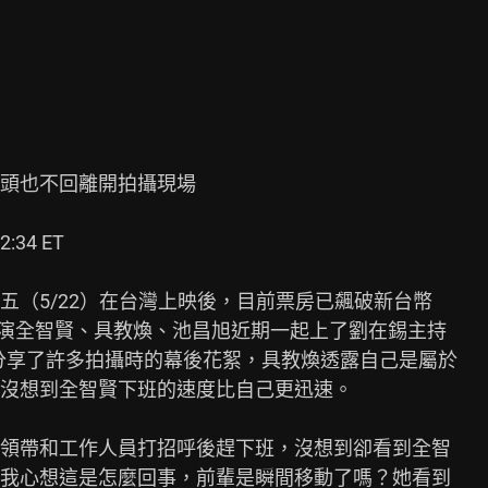
頭也不回離開拍攝現場

34 ET

（5/22）在台灣上映後，目前票房已飆破新台幣

主演全智賢、具教煥、池昌旭近期一起上了劉在錫主持

分享了許多拍攝時的幕後花絮，具教煥透露自己是屬於

沒想到全智賢下班的速度比自己更迅速。

領帶和工作人員打招呼後趕下班，沒想到卻看到全智

我心想這是怎麼回事，前輩是瞬間移動了嗎？她看到
