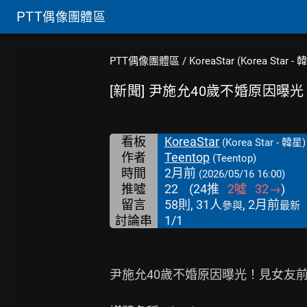
PTT
偶像團體區
PTT偶像團體區
/
KoreaStar (Korea Star - 
[新聞] 尹施允40歲不婚原因曝
看板
KoreaStar
(Korea Star - 韓星)
作者
Teentop
(Teentop)
時間
2月前
(2026/05/16 16:00)
推噓
22
(
24
推
2
噓
32
→
)
留言
58則, 31人
, 2月前
參與
最新
討論串
1/1
尹施允40歲不婚原因曝光！見女友前