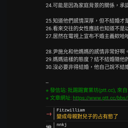
24.可能是因為家庭背景的關係，承
25.知道他們感情深厚，但不結婚才是
26.看來交往的女性應該也知道不是
27.居然在電視上宣布不婚主義欸哈哈
28.尹施允和他媽媽的感情非常好啊。
29.媽媽這樣的態度？結不結婚隨他
30.沒必要非得結婚，他自己說不結
※ 發信站: 批踢踢實業坊(ptt.cc), 來自: 1
※ 文章網址: 
https://www.ptt.cc/bb
Fitzwilliam
→
變成母親對兒子的占有慾了
nnkj