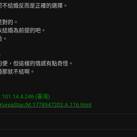
認不結婚反而是正確的選擇。

對的。

以結婚為前提的吧。

。



的便，但這樣的情感有點奇怪。

婚那就不結啊。

01.14.4.246 (臺灣)

s/KoreaStar/M.1778947203.A.116.html