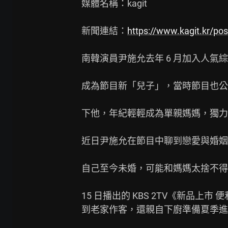
媒體名稱：kagit

新聞連結：
https://www.kagit.kr/po
南韓演員尹施允去年 6 月加入人氣
成為節目新「兒子」，當時節目也公開尹
下他，年紀輕輕成為單親媽媽，獨力
近日尹施允在節目中聊到戀愛與婚姻
自己至今未婚，可能和媽媽太捨不得
15 日播出的 KBS 2TV《新品
到老家作客，還親自下廚準備夏季進