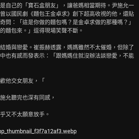
是自己的「寶石盒朋友」，讓爸媽相當期待。尹施允一

曾以國民劇《麵包王金卓求》創下超高收視的他，還貼

奇問：「這是你做的麵包嗎？是金卓求做的那種嗎？」

的麵包來。」逗得現場笑聲不斷。

結婚與戀愛。崔振赫透露，媽媽雖然不太催婚，但除了

中也有感而發表示：「跟媽媽住就沒辦法談戀愛，不能

歡他交女朋友，「

施允聽完也深有同感，

乎又不太願意放手。

ebp_thumbnail_f3f7a12af3.webp