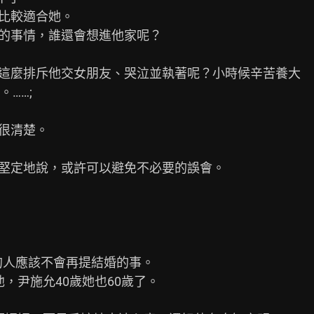
比較適合她。

的事情，誰還會想進他家呢？

媽這麼排斥他交女朋友、哭泣並執著呢？小時候辛苦養大

…;

很清楚。

堅定地說，或許可以避免不必要的誤會。

圍的人應該不會再提結婚的事。

，尹施允40歲她也60歲了。
