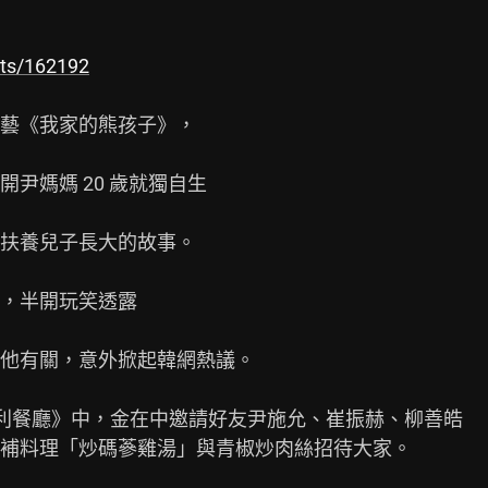
sts/162192
綜藝《我家的熊孩子》，

媽媽 20 歲就獨自生

扶養兒子長大的故事。

，半開玩笑透露

他有關，意外掀起韓網熱議。

上市 便利餐廳》中，金在中邀請好友尹施允、崔振赫、柳善皓

補料理「炒碼蔘雞湯」與青椒炒肉絲招待大家。
