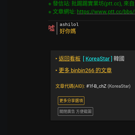
※ 發信站: 批踢踢實業坊(ptt.cc), 來自: 1
※ 文章網址: 
https://www.ptt.cc/bb
ashilol
噓
好你媽
‣
返回看板
[
KoreaStar
]
韓國
‣
更多 binbin266 的文章
文章代碼(AID):
#1f-B_chZ
(KoreaStar)
更多分享選項
關閉廣告 方便截圖