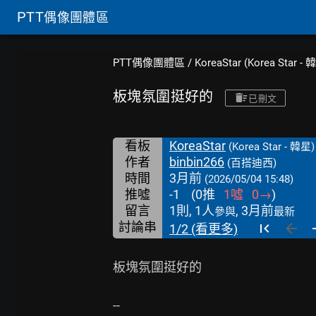
PTT
偶像團體區
PTT偶像團體區
/
KoreaStar (Korea Star - 
板塊氛圍挺好的
已刪文
看板
KoreaStar
(Korea Star - 韓星)
作者
binbin266
(百搭迪西)
時間
3月前
(2026/05/04 15:48)
推噓
-1
(
0
推
1
噓
0
→
)
留言
1則, 1人
, 3月前
參與
最新
討論串
1/2 (看更多)
板塊氛圍挺好的
