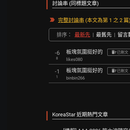
討論串 (同標題文章)
完整討論串
(本文為第 1 之 2 篇
排序：
最新先
|
最舊先
|
留言
板塊氛圍挺好的
-6
已刪文
8
likes080
板塊氛圍挺好的
-1
已刪文
1
binbin266
KoreaStar 近期熱門文章