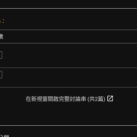
)：
數
open_in_new
在新視窗開啟完整討論串 (共2篇)