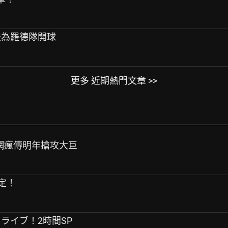
採今天為羅德隊開球
更多 近期熱門文章 >>
譜？網瘋傳明年搶攻大巨
決定！
イブ！ライブ！2時間SP