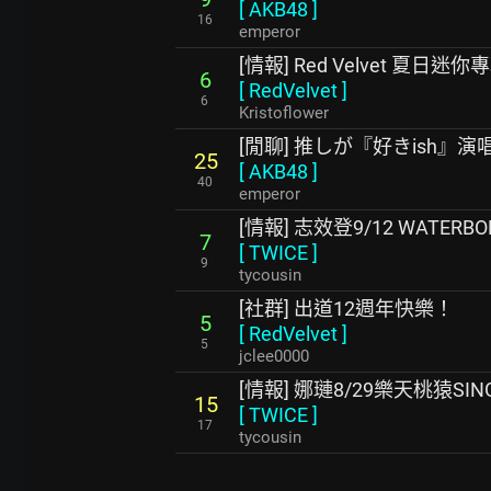
[
AKB48
]
16
emperor
[情報] Red Velvet 夏日迷你專輯
6
[
RedVelvet
]
6
Kristoflower
[閒聊] 推しが『好きish』
25
[
AKB48
]
40
emperor
[情報] 志效登9/12 WATERBO
7
[
TWICE
]
9
tycousin
[社群] 出道12週年快樂！
5
[
RedVelvet
]
5
jclee0000
[情報] 娜璉8/29樂天桃猿SI
15
[
TWICE
]
17
tycousin