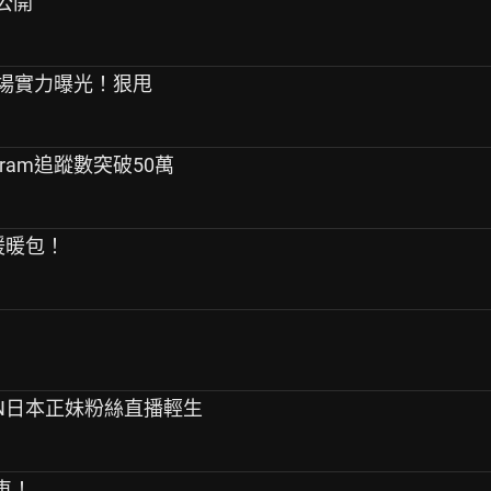
容公開
ooza現場實力曝光！狠甩
agram追蹤數突破50萬
草暖暖包！
PEN日本正妹粉絲直播輕生
車！