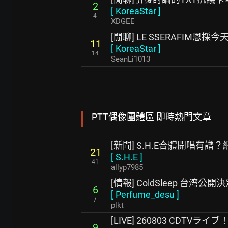
2
[
KoreaStar
]
4
XDGEE
[閒聊] LE SSERAFIM恩
11
[
KoreaStar
]
14
SeanLi1013
PTT偶像團體區 即時熱門文章
[新聞] S.H.E合體開唱有
21
[
S.H.E
]
41
allyp7985
[情報] ColdSleep 台湾公開
6
[
Perfume_desu
]
7
plkt
[LIVE] 260803 CDTVラ
9