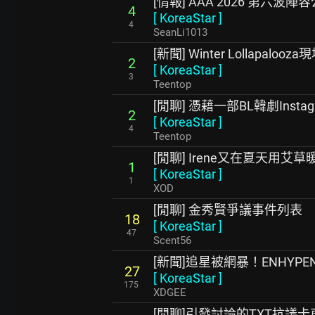
[情報] AAA 2026 第六波陣
4
[
KoreaStar
]
4
SeanLi1013
[新聞] Winter Lollapal
2
[
KoreaStar
]
3
Teentop
[閒聊] 憑藉一部BL韓劇Inst
2
[
KoreaStar
]
4
Teentop
[閒聊] Irene又在夏天用艾
1
[
KoreaStar
]
1
XOD
[閒聊] 金秀賢爭議事件列表
18
[
KoreaStar
]
47
Scent56
[新聞]追星被網暴！ENHY
27
[
KoreaStar
]
175
XDGEE
[閒聊]引發討論的TXT抗議卡