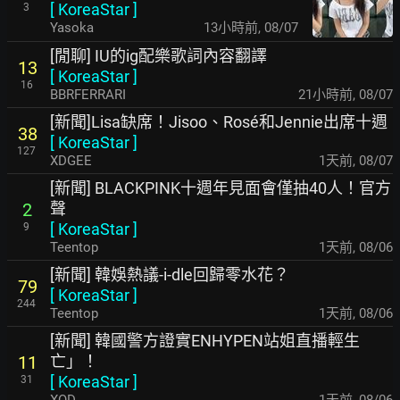
[
KoreaStar
]
3
Yasoka
13小時前
,
08/07
[閒聊] IU的ig配樂歌詞內容翻譯
13
[
KoreaStar
]
16
BBRFERRARI
21小時前
,
08/07
[新聞]Lisa缺席！Jisoo、Rosé和Jennie出席十週
38
[
KoreaStar
]
127
XDGEE
1天前
,
08/07
[新聞] BLACKPINK十週年見面會僅抽40人！官方
聲
2
[
KoreaStar
]
9
Teentop
1天前
,
08/06
[新聞] 韓娛熱議-i-dle回歸零水花？
79
[
KoreaStar
]
244
Teentop
1天前
,
08/06
[新聞] 韓國警方證實ENHYPEN站姐直播輕生
亡」！
11
[
KoreaStar
]
31
XOD
1天前
,
08/06