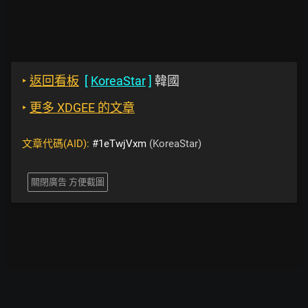
‣
返回看板
[
KoreaStar
]
韓國
‣
更多 XDGEE 的文章
文章代碼(AID):
#1eTwjVxm
(KoreaStar)
關閉廣告 方便截圖