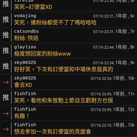
1年前
, 5
firetim
07/16 22:30,
F
推
笑死~訂便當XD
1年前
, 6
vodajing
07/16 22:31,
F
推
笑死，連粉絲都受不了了嗎哈哈哈
1年前
, 7
catsondbs
07/16 22:31,
F
推
粉絲: 快逃
1年前
, 8
glayliou
07/16 22:44,
F
推
極度想回家的粉絲www
1年前
, 9
sky98325
07/16 22:54,
F
推
好好笑，下次有訂便當和中場休息我真的
1年前
, 10
sky98325
07/16 22:54,
F
→
會去XD
1年前
, 11
fishfish
07/16 23:09,
F
推
笑死，看他和朱智勳上節目互虧對方也很
1年前
, 12
fishfish
07/16 23:09,
F
→
有趣！
1年前
, 13
fishfish
07/16 23:10,
F
→
想去參加一次有訂便當的見面會