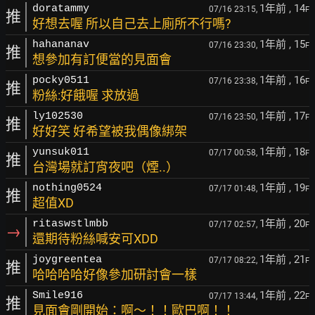
1年前
, 14
doratammy
07/16 23:15,
F
推
好想去喔 所以自己去上廁所不行嗎?
1年前
, 15
hahananav
07/16 23:30,
F
推
想參加有訂便當的見面會
1年前
, 16
pocky0511
07/16 23:38,
F
推
粉絲:好餓喔 求放過
1年前
, 17
ly102530
07/16 23:50,
F
推
好好笑 好希望被我偶像綁架
1年前
, 18
yunsuk011
07/17 00:58,
F
推
台灣場就訂宵夜吧（煙..）
1年前
, 19
nothing0524
07/17 01:48,
F
推
超值XD
1年前
, 20
ritaswstlmbb
07/17 02:57,
F
→
還期待粉絲喊安可XDD
1年前
, 21
joygreentea
07/17 08:22,
F
推
哈哈哈哈好像參加研討會一樣
1年前
, 22
Smile916
07/17 13:44,
F
推
見面會剛開始：啊～！！歐巴啊！！