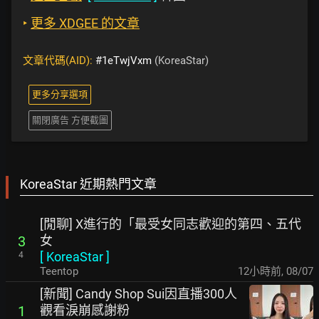
‣
更多 XDGEE 的文章
文章代碼(AID):
#1eTwjVxm
(KoreaStar)
更多分享選項
關閉廣告 方便截圖
KoreaStar 近期熱門文章
[閒聊] X進行的「最受女同志歡迎的第四、五代
女
3
[
KoreaStar
]
4
Teentop
12小時前
,
08/07
[新聞] Candy Shop Sui因直播300人
觀看淚崩感謝粉
1