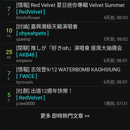
[情報] Red Velvet 夏日迷你專輯 Velvet Summer
7
[
RedVelvet
]
7
Kristoflower
4天前
,
08/03
[討論] 嘉興潮極天籟演唱會
10
[
ohyeahpets
]
16
queenp
5天前
,
08/02
[閒聊] 推しが『好きish』演唱會 座席大抽選会
25
[
AKB48
]
40
emperor
6天前
,
08/01
[情報] 志效登9/12 WATERBOMB KAOHSIUNG
7
[
TWICE
]
9
tycousin
6天前
,
08/01
[社群] 出道12週年快樂！
5
[
RedVelvet
]
5
jclee0000
1周前
,
07/31
更多 即時熱門文章 >>