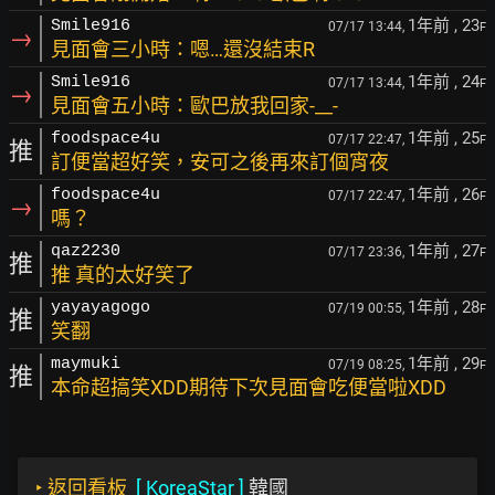
1年前
, 23
Smile916
07/17 13:44,
F
→
見面會三小時：嗯…還沒結束R
1年前
, 24
Smile916
07/17 13:44,
F
→
見面會五小時：歐巴放我回家-__-
1年前
, 25
foodspace4u
07/17 22:47,
F
推
訂便當超好笑，安可之後再來訂個宵夜
1年前
, 26
foodspace4u
07/17 22:47,
F
→
嗎？
1年前
, 27
qaz2230
07/17 23:36,
F
推
推 真的太好笑了
1年前
, 28
yayayagogo
07/19 00:55,
F
推
笑翻
1年前
, 29
maymuki
07/19 08:25,
F
推
本命超搞笑XDD期待下次見面會吃便當啦XDD
‣
返回看板
[
KoreaStar
]
韓國