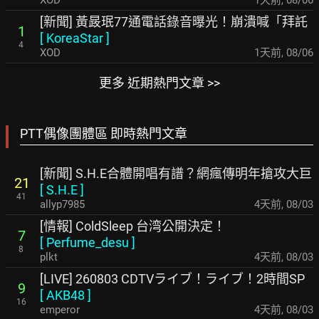
[新聞] 黃晸珉77通電話錄音曝光！崩潰喊「拜託
1
[
KoreaStar
]
4
XOD
1天前
,
08/06
更多 近期熱門文章 >>
PTT偶像團體區 即時熱門文章
[新聞] S.H.E合體開唱有譜？網瘋傳明年搶攻大巨
21
[
S.H.E
]
41
allyp7985
4天前
,
08/03
[情報] ColdSleep 台湾公開決定！
7
[
Perfume_desu
]
8
plkt
4天前
,
08/03
[LIVE] 260803 CDTVライブ！ライブ！2時間SP
9
[
AKB48
]
16
emperor
4天前
,
08/03