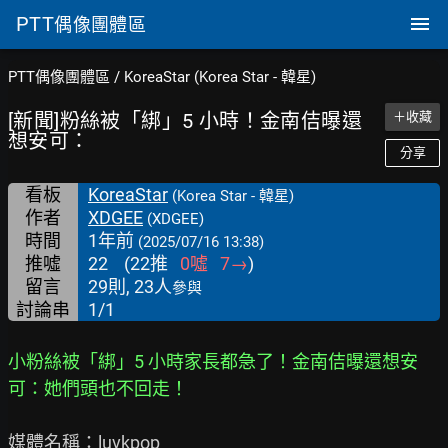
PTT
偶像團體區
PTT偶像團體區
/
KoreaStar (Korea Star - 韓星)
[新聞]粉絲被「綁」5 小時！金南佶曝還
＋收藏
想安可：
分享
看板
KoreaStar
(Korea Star - 韓星)
作者
XDGEE
(XDGEE)
時間
1年前
(2025/07/16 13:38)
推噓
22
(
22
推
0
噓
7
→
)
留言
29則, 23人
參與
討論串
1/1
小粉絲被「綁」5 小時家長都急了！金南佶曝還想安
可：她們頭也不回走！
媒體名稱：luvkpop
