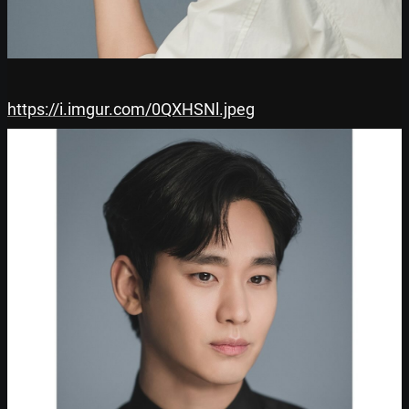
https://i.imgur.com/0QXHSNl.jpeg