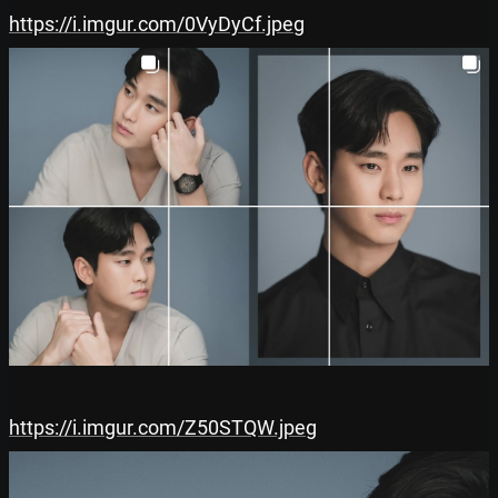
https://i.imgur.com/0VyDyCf.jpeg
https://i.imgur.com/Z50STQW.jpeg