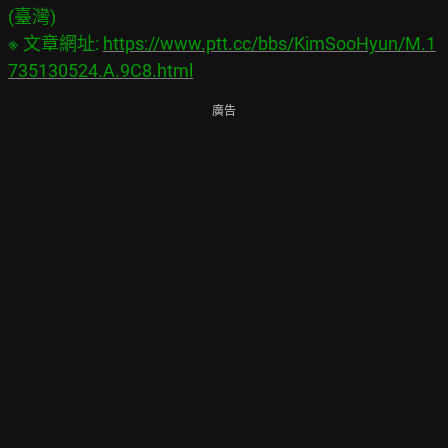
(臺灣)

※ 文章網址: 
https://www.ptt.cc/bbs/KimSooHyun/M.1
735130524.A.9C8.html
廣告