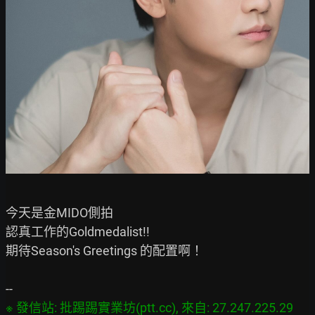
今天是金MIDO側拍

認真工作的Goldmedalist!!

期待Season's Greetings 的配置啊！

※ 發信站: 批踢踢實業坊(ptt.cc), 來自: 27.247.225.29 