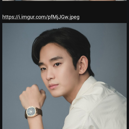
https://i.imgur.com/pfMjJGw.jpeg