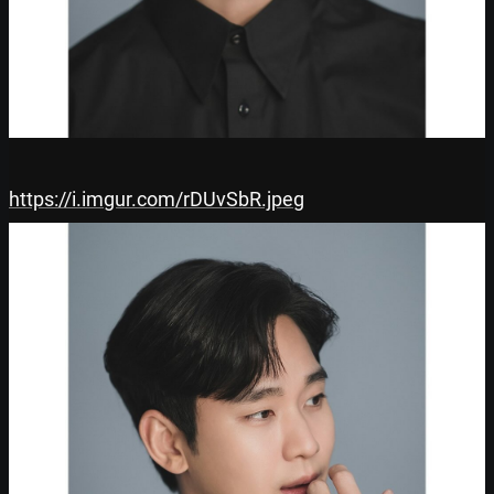
https://i.imgur.com/rDUvSbR.jpeg