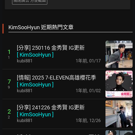
關閉廣告 方便截圖
KimSooHyun 近期熱門文章
[分享] 250116 金秀賢 IG更新
1
[
KimSooHyun
]
1
kubi881
1年前
,
01/17
[情報] 2025 7-ELEVEN高雄櫻花季
7
[
KimSooHyun
]
9
kubi881
1年前
,
01/02
[分享] 241226 金秀賢 IG更新
2
[
KimSooHyun
]
2
kubi881
1年前
,
12/26