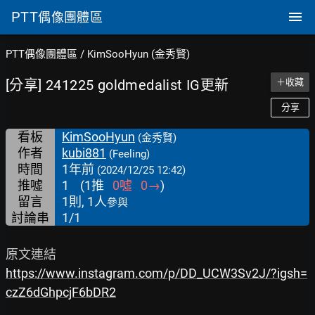
PTT
偶像團體區
PTT偶像團體區
/
KimSooHyun (金秀賢)
[分享] 241225 goldmedalist IG更新
＋收藏
分享
看板
KimSooHyun
(金秀賢)
作者
kubi881
(Feeling)
時間
1年前
(2024/12/25 12:42)
推噓
1
(
1
推
0
噓
0
→
)
留言
1則, 1人
參與
討論串
1/1
https://www.instagram.com/p/DD_UCW3Sv2J/?igsh=
czZ6dGhpcjF6bDR2