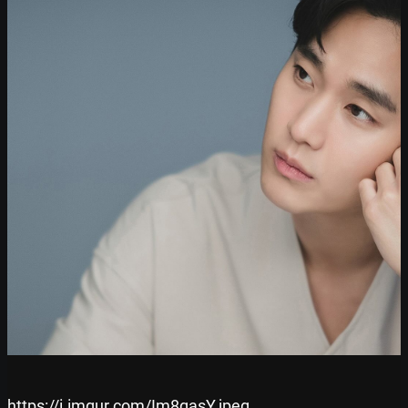
https://i.imgur.com/Im8qasY.jpeg