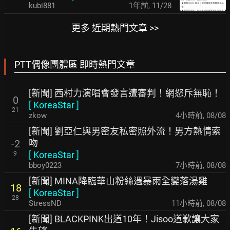
kubi881
1年前
,
11/28
更多 近期熱門文章 >>
PTT偶像團體區 即時熱門文章
[新聞] 西村力演唱會發言遭審判！網怒斥無恥！
0
[
KoreaStar
]
21
zkow
4小時前
,
08/08
[新聞] 劉亞仁與男密友私密照外流！男方熱情索
吻
-2
[
KoreaStar
]
9
bboy0223
7小時前
,
08/08
[新聞] MINA降臨華山粉絲遇暴雨全變落湯雞
18
[
KoreaStar
]
28
StressND
11小時前
,
08/08
[新聞] BLACKPINK出道10年！Jisoo道歉讓大家