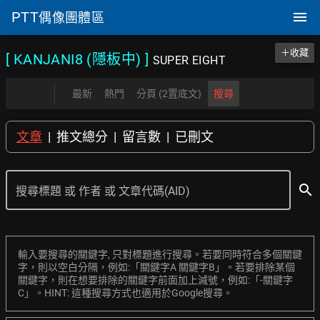
PTT
偶像團體區
＋收藏
[ KANJANI8
(隱板中) ]
SUPER EIGHT
最新
熱門
分頁 (2置底文)
搜尋
文章
|
推文總分
|
留言數
|
已刪文
search
搜尋標題 或 作者 或 文章代碼(AID)
輸入要搜尋的關鍵字, 只對標題進行搜尋。若要同時符合多個關鍵
字，則以空白分隔，例如:「關鍵字A 關鍵字B」。若要排除某個
關鍵字，則在想要排除的關鍵字前面加上減號，例如:「-關鍵字
C」。HINT: 這種搜尋方式也適用於Google搜尋。