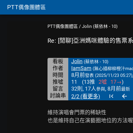
PTT
偶像團體區
PTT偶像團體區
/
Jolin (蔡依林 - 10)
Re: [閒聊]亞洲媽咪體驗的售票
看板
Jolin
(蔡依林 - 10)
作者
IamSam
(無心插柳柳橙汁mac
時間
8月前
發表
(2025/11/23 05:27)
推噓
11
(
13
推
2
噓
17
→
)
留言
32則, 17人
, 8月前
參與
最新
討論串
2/2 (看更多)
維持演唱會門票的稀缺性

也是維持自己在演藝圈地位的方法喔