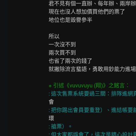
君不見有個一直辦、每年辦、兩岸辦
現在也沒人想加價買他們的票了

地位也是毀譽參半

所以

一次沒不到

兩次買不到

也省了兩次的錢了

就撇除流言蜚語，勇敢用鈔能力進場
: 搶票）。

: 但大家都誤會了，這次是精心設計