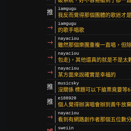
破系統，好不容易搶到了卻一
iamgugu
推
我反而覺得那個團體的歌迷才是
iamgugu
→
的歌手唱歌
nayaciou
→
雖然那個樂團重複一直唱，但除
nayaciou
→
包走)，其他還真的就是不是太
nayaciou
→
某方面來說確實是幸福的
musicsky
推
沒關係 標題可以下搶票竟要等
e188920
推
個人覺得辦演唱會辦到黃牛放
nayaciou
→
看到有網路創作者那個五位數分
sweiin