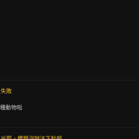
力失敗
種動物啦

賣光耶，標題沒辦法下秒殺