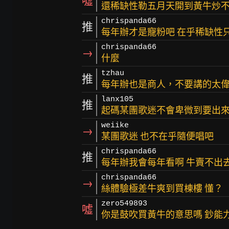
噓
還稀缺性勒五月天開到黃牛炒
chrispanda66
推
每年辦才是寵粉吧 在乎稀缺性
chrispanda66
→
什麼
tzhau
推
每年辦也是商人，不要講的太
lanx105
推
起碼某團歌迷不會卑微到要出
weiike
→
某團歌迷 也不在乎隨便唱吧
chrispanda66
推
每年辦我會每年看啊 牛賣不出
chrispanda66
→
絲體驗極差牛爽到買棟樓 懂？
zero549893
噓
你是鼓吹買黃牛的意思嗎 鈔能