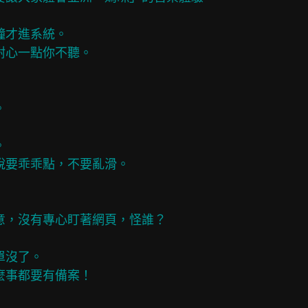
鐘才進系統。

耐心一點你不聽。





說要乖乖點，不要亂滑。

意，沒有專心盯著網頁，怪誰？

沒了。

麼事都要有備案！
