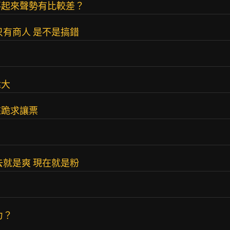
不起來聲勢有比較差？
只有商人 是不是搞錯
偉大
來跪求讓票
去就是爽 現在就是粉
力？