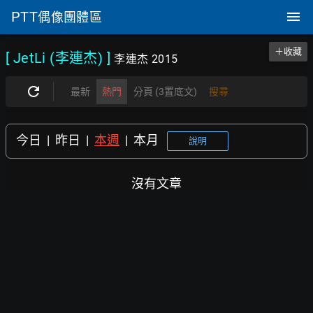
PTT
偶像團體區
＋收藏
[ JetLi (李連杰)
]
李連杰 2015
最新
熱門
分頁 (3置底文)
搜尋
今日
|
昨日
|
本週
|
本月
說明
沒有文章