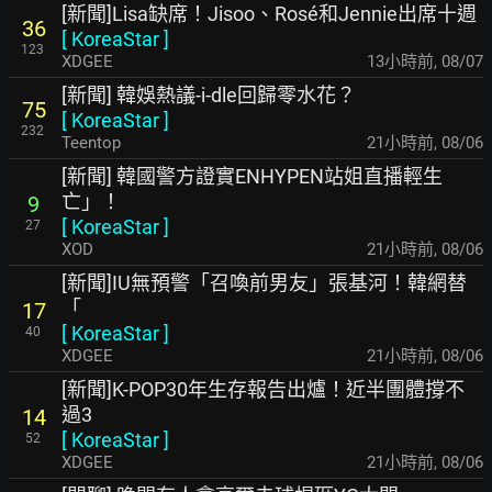
[新聞]Lisa缺席！Jisoo、Rosé和Jennie出席十週
36
[
KoreaStar
]
123
XDGEE
13小時前
,
08/07
[新聞] 韓娛熱議-i-dle回歸零水花？
75
[
KoreaStar
]
232
Teentop
21小時前
,
08/06
[新聞] 韓國警方證實ENHYPEN站姐直播輕生
亡」！
9
[
KoreaStar
]
27
XOD
21小時前
,
08/06
[新聞]IU無預警「召喚前男友」張基河！韓網替
「
17
[
KoreaStar
]
40
XDGEE
21小時前
,
08/06
[新聞]K-POP30年生存報告出爐！近半團體撐不
過3
14
[
KoreaStar
]
52
XDGEE
21小時前
,
08/06