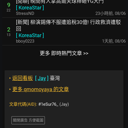
[閒聊] 晚間有人拿高爾夫球桿砸YG大門
9
[
KoreaStar
]
22
StressND
23小時前
,
08/06
[新聞] 柳演錫傳不服遭追稅30億! 行政救濟遭駁
回
2
[
KoreaStar
]
13
bboy0223
1天前
,
08/06
更多 即時熱門文章 >>
‣
返回看板
[
Jay
]
臺灣
‣
更多 qmomoyaya 的文章
文章代碼(AID):
#1eSur76_
(Jay)
關閉廣告 方便截圖