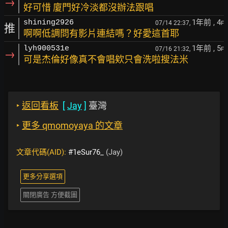
→
好可惜 廈門好冷淡都沒辦法跟唱
1年前
, 4
shining2926
07/14 22:37,
F
推
啊啊低調問有影片連結嗎？好愛這首耶
1年前
, 5
lyh900531e
07/16 21:32,
F
→
可是杰倫好像真不會唱欸只會洗啦搜法米
‣
返回看板
[
Jay
]
臺灣
‣
更多 qmomoyaya 的文章
文章代碼(AID):
#1eSur76_
(Jay)
更多分享選項
關閉廣告 方便截圖