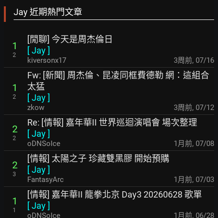
Jay 近期熱門文章
[閒聊] 今天是周杰倫日
1
[
Jay
]
2
kiversonx17
3周前
,
07/16
Fw: [新聞] 周杰倫、昆凌同框費德勒 網：這組合
太猛
1
[
Jay
]
2
zkow
3周前
,
07/12
Re: [情報] 嘉年華II 世界巡迴演唱會 場次整理
2
[
Jay
]
2
oDNSoIce
1月前
,
07/08
[情報] 太陽之子 珍藏雙黑膠 開始預購
2
[
Jay
]
3
FantasyArc
1月前
,
07/03
[情報] 嘉年華II 龍拳北京 Day3 20260628 歌單
1
[
Jay
]
1
oDNSoIce
1月前
,
06/28