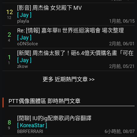
[影音] 周杰倫 女兒殿下 MV
12
[
Jay
]
12
playla
1月前
,
06/15
Re: [情報] 嘉年華II 世界巡迴演唱會 場次整理
2
[
Jay
]
4
oDNSoIce
2月前
,
06/01
[新聞] 周杰倫太狠了！砸6.4億天價購名畫「可在
1
[
Jay
]
1
zkow
2月前
,
05/21
更多 近期熱門文章 >>
PTT偶像團體區 即時熱門文章
[閒聊] IU的ig配樂歌詞內容翻譯
8
[
KoreaStar
]
9
BBRFERRARI
6小時前
,
08/07