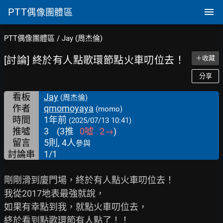
PTT
偶像團體區
PTT偶像團體區
/
Jay (周杰倫)
[討論] 終於有人點歌環節點火車叨位去！
＋收藏
分享
看板
Jay
(周杰倫)
作者
qmomoyaya
(momo)
時間
1年前
(2025/07/13 10:41)
推噓
3
(
3
推
0
噓
2
→
)
留言
5則, 4人
參與
討論串
1/1
剛剛滑到廈門場，終於有人點火車叨位去！

我從2017地表最強就說，

如果有幸點到我，就點火車叨位去，

終於看到點歌環節有人點了！！
