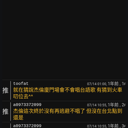
1年前
, 1
toofat
07/14 01:00,
F
推
就在猜說杰倫廈門場會不會唱台語歌 有猜到火車
叨位去^^
1年前
, 2
a0973372099
07/14 10:55,
F
推
杰倫這次終於沒有再逃避不唱了 但沒在台北點到
還是
1年前
, 3
a0973372099
07/14 10:55,
F