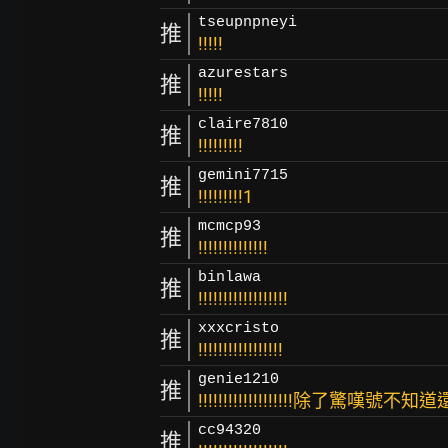
tseupnpneyi
推
!!!!!
azurestars
推
!!!!!
claire7810
推
!!!!!!!!!
gemini7715
推
!!!!!!!!!1
mcmcp93
推
!!!!!!!!!!!!!!
binlawa
推
!!!!!!!!!!!!!!!!!!
xxxcristo
推
!!!!!!!!!!!!!!!!!
genie1210
推
!!!!!!!!!!!!!!!!!!!除了驚
cc94320
推