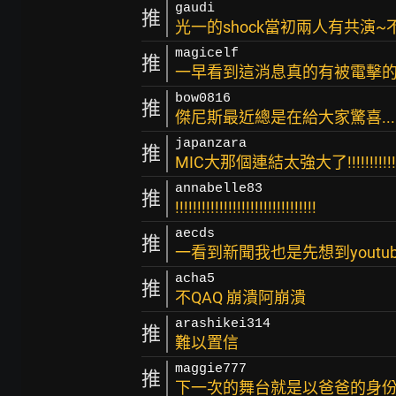
gaudi
推
光一的shock當初兩人有共演
magicelf
推
一早看到這消息真的有被電擊的
bow0816
推
傑尼斯最近總是在給大家驚喜..
japanzara
推
MIC大那個連結太強大了!!!!!!!!!!!
annabelle83
推
!!!!!!!!!!!!!!!!!!!!!!!!!!!!!!!!
aecds
推
一看到新聞我也是先想到youtu
acha5
推
不QAQ 崩潰阿崩潰
arashikei314
推
難以置信
maggie777
推
下一次的舞台就是以爸爸的身