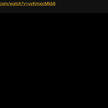
e.com/watch?v=uyKmxjcMkb8