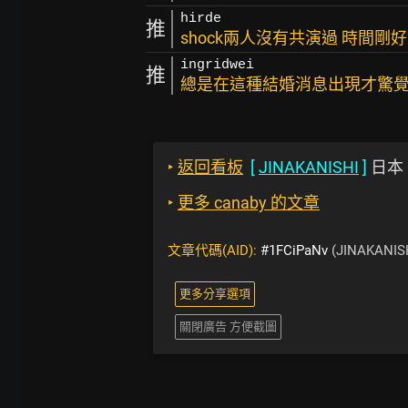
hirde
推
shock兩人沒有共演過 時間剛
ingridwei
推
總是在這種結婚消息出現才驚覺
‣
返回看板
[
JINAKANISHI
]
日本
‣
更多 canaby 的文章
文章代碼(AID):
#1FCiPaNv
(JINAKANIS
更多分享選項
關閉廣告 方便截圖