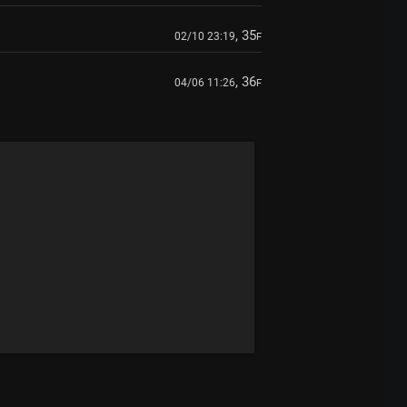
, 35
02/10 23:19
F
, 36
04/06 11:26
F