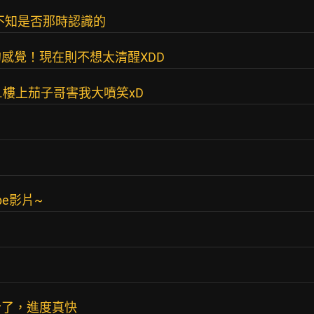
~不知是否那時認識的
感覺！現在則不想太清醒XDD
..樓上茄子哥害我大噴笑xD
be影片~
份了，進度真快