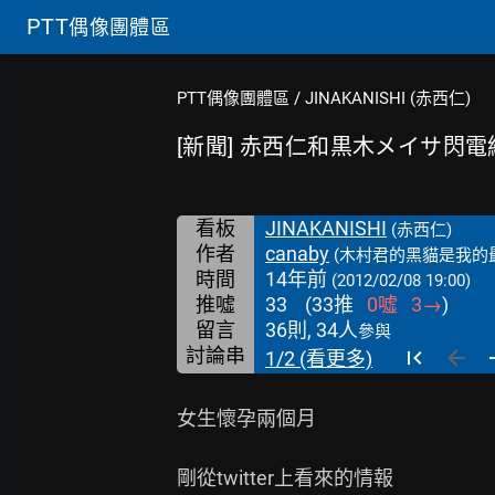
PTT
偶像團體區
PTT偶像團體區
/
JINAKANISHI (赤西仁)
[新聞] 赤西仁和黒木メイサ閃電
看板
JINAKANISHI
(赤西仁)
作者
canaby
(木村君的黑貓是我的
時間
14年前
(2012/02/08 19:00)
推噓
33
(
33
推
0
噓
3
→
)
留言
36則, 34人
參與
討論串
1/2 (看更多)
女生懷孕兩個月

剛從twitter上看來的情報
