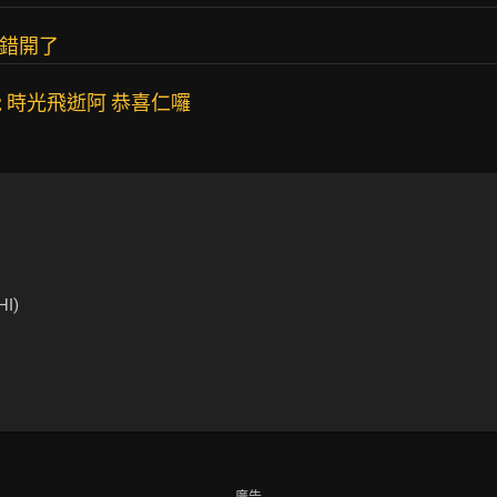
好錯開了
 時光飛逝阿 恭喜仁囉
HI)